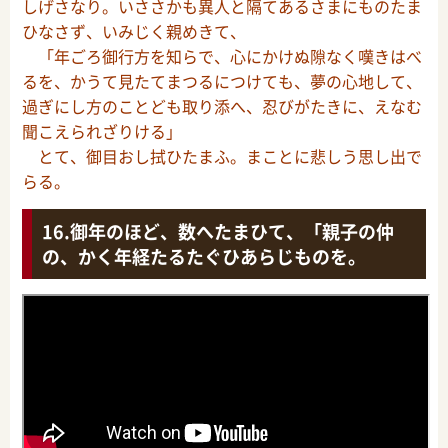
しげさなり。いささかも異人と隔てあるさまにものたま
ひなさず、いみじく親めきて、
「年ごろ御行方を知らで、心にかけぬ隙なく嘆きはべ
るを、かうて見たてまつるにつけても、夢の心地して、
過ぎにし方のことども取り添へ、忍びがたきに、えなむ
聞こえられざりける」
とて、御目おし拭ひたまふ。まことに悲しう思し出で
らる。
御年のほど、数へたまひて、「親子の仲
の、かく年経たるたぐひあらじものを。