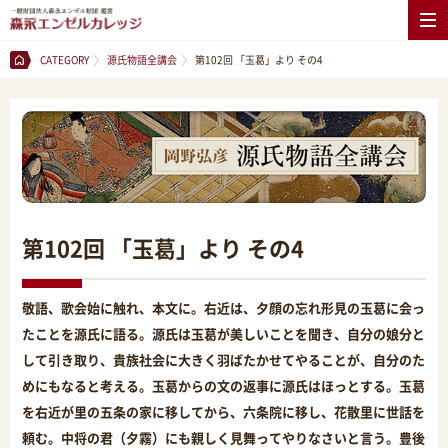
CATEGORY
源氏物語全講会
第102回 「玉葛」より その4
第102回 「玉葛」より その4
敬語、歌会始に触れ、本文に。右近は、夕顔の忘れ形見の玉葛に会っ
たことを源氏に語る。源氏は玉葛が美しいことを聞き、自分の娘分と
して引き取り、貴族社会に大きく羽ばたかせてやることが、自分のた
めにもなると考える。玉葛からの文の返事に源氏はほっとする。玉葛
を右近が里の五条の家に移してから、六条院に移し、花散里に世話を
頼む。中将の君（夕霧）にも親しく見舞ってやりなさいと言う。豊後