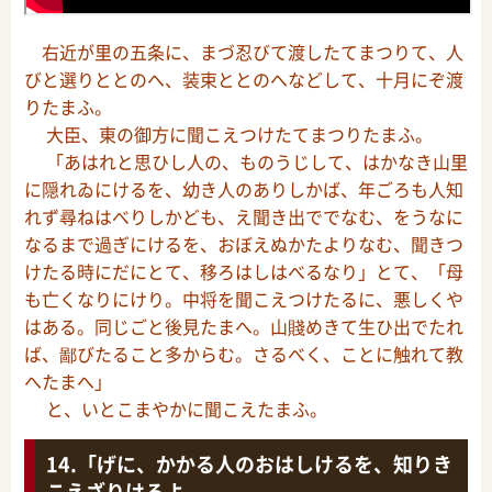
右近が里の五条に、まづ忍びて渡したてまつりて、人
びと選りととのへ、装束ととのへなどして、十月にぞ渡
りたまふ。
大臣、東の御方に聞こえつけたてまつりたまふ。
「あはれと思ひし人の、ものうじして、はかなき山里
に隠れゐにけるを、幼き人のありしかば、年ごろも人知
れず尋ねはべりしかども、え聞き出ででなむ、をうなに
なるまで過ぎにけるを、おぼえぬかたよりなむ、聞きつ
けたる時にだにとて、移ろはしはべるなり」とて、「母
も亡くなりにけり。中将を聞こえつけたるに、悪しくや
はある。同じごと後見たまへ。山賤めきて生ひ出でたれ
ば、鄙びたること多からむ。さるべく、ことに触れて教
へたまへ」
と、いとこまやかに聞こえたまふ。
「げに、かかる人のおはしけるを、知りき
こえざりけるよ。