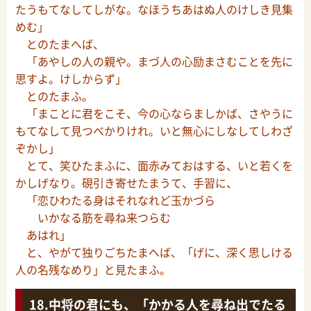
たうもてなしてしがな。なほうちあはぬ人のけしき見集
めむ」
とのたまへば、
「あやしの人の親や。まづ人の心励まさむことを先に
思すよ。けしからず」
とのたまふ。
「まことに君をこそ、今の心ならましかば、さやうに
もてなして見つべかりけれ。いと無心にしなしてしわざ
ぞかし」
とて、笑ひたまふに、面赤みておはする、いと若くを
かしげなり。硯引き寄せたまうて、手習に、
「恋ひわたる身はそれなれど玉かづら
いかなる筋を尋ね来つらむ
あはれ」
と、やがて独りごちたまへば、「げに、深く思しける
人の名残なめり」と見たまふ。
中将の君にも、「かかる人を尋ね出でたる