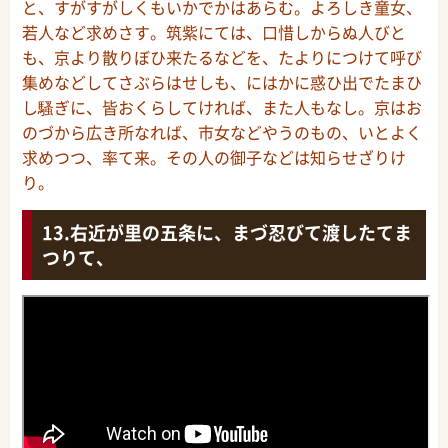
と、すがすがしくもいかでかはあらむ。よろしき童女、
若人など求めさす。筑紫にては、口惜しからぬ人びと
も、京より散りぼひ来たるなどを、たよりにつけて呼び
集めなどしてさぶらはせしも、にはかに惑ひ出でたまひ
し騷ぎに、皆おくらしてければ、また人もなし。京はお
のづから広き所なれば、市女などやうのもの、いとよく
求めつつ、率て来。その人の御子などは知らせざりけ
り。
右近が里の五条に、まづ忍びて渡したてま
つりて、