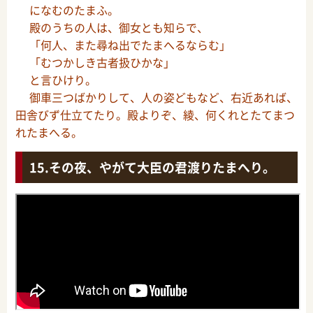
になむのたまふ。
殿のうちの人は、御女とも知らで、
「何人、また尋ね出でたまへるならむ」
「むつかしき古者扱ひかな」
と言ひけり。
御車三つばかりして、人の姿どもなど、右近あれば、
田舎びず仕立てたり。殿よりぞ、綾、何くれとたてまつ
れたまへる。
その夜、やがて大臣の君渡りたまへり。