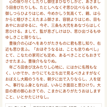
心の限り尽くしたりし御住まひなりしかど、あさまし
う田舎びたりしも、たとしへなくぞ思ひ比べらるるや。
御しつらひよりはじめ、今めかしう気高くて、親、はら
からと睦びきこえたまふ御さま、容貌よりはじめ、目も
あやにおぼゆるに、今ぞ、三条も大弐をあなづらはしく
思ひける。まして、監が息ざしけはひ、思ひ出づるもゆ
ゆしきこと限りなし。
豊後介の心ばへをありがたきものに君も思し知り、右
近も思ひ言ふ。「おほぞうなるは、ことも怠りぬべし」
とて、こなたの家司ども定め、あるべきことどもおきて
させたまふ。豊後介もなりぬ。
年ごろ田舎び沈みたりし心地に、にはかに名残もな
く、いかでか、かりにても立ち出で見るべきよすがなく
おぼえし大殿のうちを、朝夕に出で入りならし、人を従
へ、事行なふ身となれば、いみじき面目と思ひけり。大
臣の君の御心おきての、こまかにありがたうおはします
こと、いとかたじけなし。