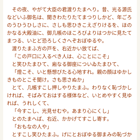
その夜、やがて大臣の君渡りたまへり。昔、光る源氏
などいふ御名は、聞きわたりたてまつりしかど、年ごろ
のうひうひしさに、さしも思ひきこえざりけるを、ほの
かなる大殿油に、御几帳のほころびよりはつかに見たて
まつる、いとど恐ろしくさへぞおぼゆるや。
渡りたまふ方の戸を、右近かい放てば、
「この戸口に入るべき人は、心ことにこそ」
と笑ひたまひて、廂なる御座についゐたまひて、
「燈こそ、いと懸想びたる心地すれ。親の顔はゆかし
きものとこそ聞け。さも思さぬか」
とて、几帳すこし押しやりたまふ。わりなく恥づかし
ければ、そばみておはする様体など、いとめやすく見ゆ
れば、うれしくて、
「今すこし、光見せむや。あまり心にくし」
とのたまへば、右近、かかげてすこし寄す。
「おもなの人や」
とすこし笑ひたまふ。げにとおぼゆる御まみの恥づか