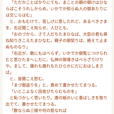
「ただかことばかりにても、まことの親の御けはひな
らばこそうれしからめ。いかでか知らぬ人の御あたりに
は交じらはむ」
と、おもむけて、苦しげに思したれど、あるべきさま
を、右近聞こえ知らせ、人びとも、
「おのづから、さて人だちたまひなば、大臣の君も尋
ね知りきこえたまひなむ。親子の御契りは、絶えて止ま
ぬものなり」
「右近が、数にもはべらず、いかでか御覧じつけられ
むと思ひたまへしだに、仏神の御導きはべらざりけり
や。まして、誰れも誰れもたひらかにだにおはしまさ
ば」
と、皆聞こえ慰む。
「まづ御返りを」と、責めて書かせたてまつる。
「いとこよなく田舎びたらむものを」
と恥づかしく思いたり。唐の紙のいと香ばしきを取り
出でて、書かせたてまつる。
「数ならぬ三稜や何の筋なれば