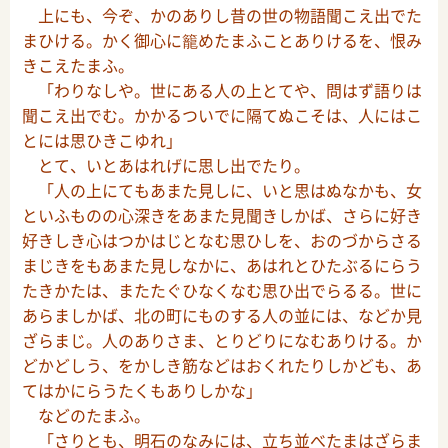
上にも、今ぞ、かのありし昔の世の物語聞こえ出でた
まひける。かく御心に籠めたまふことありけるを、恨み
きこえたまふ。
「わりなしや。世にある人の上とてや、問はず語りは
聞こえ出でむ。かかるついでに隔てぬこそは、人にはこ
とには思ひきこゆれ」
とて、いとあはれげに思し出でたり。
「人の上にてもあまた見しに、いと思はぬなかも、女
といふものの心深きをあまた見聞きしかば、さらに好き
好きしき心はつかはじとなむ思ひしを、おのづからさる
まじきをもあまた見しなかに、あはれとひたぶるにらう
たきかたは、またたぐひなくなむ思ひ出でらるる。世に
あらましかば、北の町にものする人の並には、などか見
ざらまじ。人のありさま、とりどりになむありける。か
どかどしう、をかしき筋などはおくれたりしかども、あ
てはかにらうたくもありしかな」
などのたまふ。
「さりとも、明石のなみには、立ち並べたまはざらま