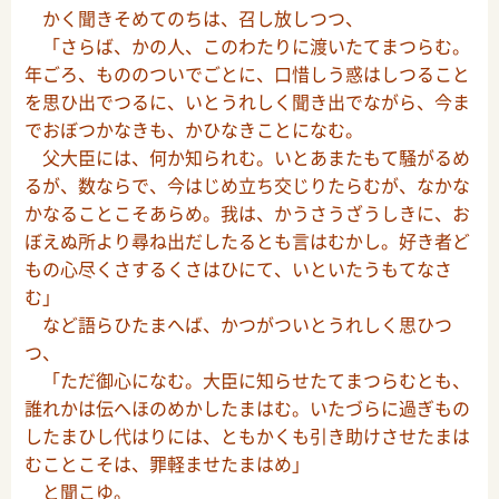
かく聞きそめてのちは、召し放しつつ、
「さらば、かの人、このわたりに渡いたてまつらむ。
年ごろ、もののついでごとに、口惜しう惑はしつること
を思ひ出でつるに、いとうれしく聞き出でながら、今ま
でおぼつかなきも、かひなきことになむ。
父大臣には、何か知られむ。いとあまたもて騒がるめ
るが、数ならで、今はじめ立ち交じりたらむが、なかな
かなることこそあらめ。我は、かうさうざうしきに、お
ぼえぬ所より尋ね出だしたるとも言はむかし。好き者ど
もの心尽くさするくさはひにて、いといたうもてなさ
む」
など語らひたまへば、かつがついとうれしく思ひつ
つ、
「ただ御心になむ。大臣に知らせたてまつらむとも、
誰れかは伝へほのめかしたまはむ。いたづらに過ぎもの
したまひし代はりには、ともかくも引き助けさせたまは
むことこそは、罪軽ませたまはめ」
と聞こゆ。