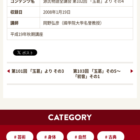
コンテンツ名
源氏物語全講会 第102回 「玉葛」より その4
収録日
2008年1月19日
講師
岡野弘彦（國學院大學名誉教授）
平成19年秋期講座
第101回 「玉葛」より その3
第103回 「玉葛」その5～
「初音」その1
#
芸術
#
身体
#
自然
#
古典