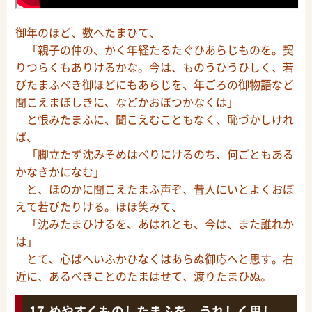
御年のほど、数へたまひて、
「親子の仲の、かく年経たるたぐひあらじものを。契
りつらくもありけるかな。今は、ものうひうひしく、若
びたまふべき御ほどにもあらじを、年ごろの御物語など
聞こえまほしきに、などかおぼつかなくは」
と恨みたまふに、聞こえむこともなく、恥づかしけれ
ば、
「脚立たず沈みそめはべりにけるのち、何ごともある
かなきかになむ」
と、ほのかに聞こえたまふ声ぞ、昔人にいとよくおぼ
えて若びたりける。ほほ笑みて、
「沈みたまひけるを、あはれとも、今は、また誰れか
は」
とて、心ばへいふかひなくはあらぬ御応へと思す。右
近に、あるべきことのたまはせて、渡りたまひぬ。
めやすくものしたまふを、うれしく思し