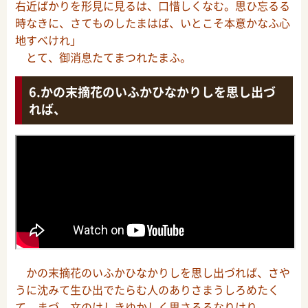
右近ばかりを形見に見るは、口惜しくなむ。思ひ忘るる
時なきに、さてものしたまはば、いとこそ本意かなふ心
地すべけれ」
とて、御消息たてまつれたまふ。
かの末摘花のいふかひなかりしを思し出づ
れば、
かの末摘花のいふかひなかりしを思し出づれば、さや
うに沈みて生ひ出でたらむ人のありさまうしろめたく
て、まづ、文のけしきゆかしく思さるるなりけり。