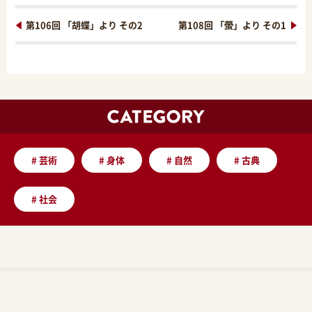
第106回 「胡蝶」より その2
第108回 「螢」より その1
#
芸術
#
身体
#
自然
#
古典
#
社会