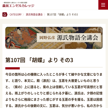
CATEGORY
源氏物語全講会
第107回 「胡蝶」より その3
第107回 「胡蝶」より その3
今日の箇所は心の機微に入ったところが多くて細やかな文章になりま
す、と語り、本文に。殿（源氏）は、玉葛を大層愛しいものと思う
と、（紫の）上に語ると、紫の上は信頼している玉葛が可哀想だと答
える。雨上がりのしっとりと感じられる夕暮に、源氏は、夕顔の記憶
よりもさらに格段にまさった感じがする玉葛の手を握る。玉葛は困惑
する。源氏からの後朝の文に、玉葛は、気分が悪いから、私の方から