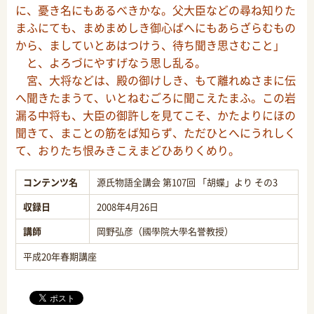
に、憂き名にもあるべきかな。父大臣などの尋ね知りた
まふにても、まめまめしき御心ばへにもあらざらむもの
から、ましていとあはつけう、待ち聞き思さむこと」
と、よろづにやすげなう思し乱る。
宮、大将などは、殿の御けしき、もて離れぬさまに伝
へ聞きたまうて、いとねむごろに聞こえたまふ。この岩
漏る中将も、大臣の御許しを見てこそ、かたよりにほの
聞きて、まことの筋をば知らず、ただひとへにうれしく
て、おりたち恨みきこえまどひありくめり。
コンテンツ名
源氏物語全講会 第107回 「胡蝶」より その3
収録日
2008年4月26日
講師
岡野弘彦（國學院大學名誉教授）
平成20年春期講座