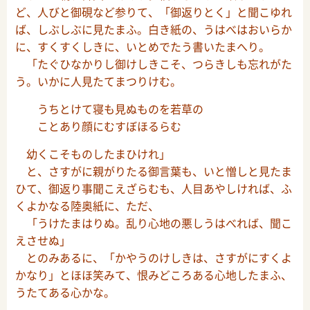
ど、人びと御硯など参りて、「御返りとく」と聞こゆれ
ば、しぶしぶに見たまふ。白き紙の、うはべはおいらか
に、すくすくしきに、いとめでたう書いたまへり。
「たぐひなかりし御けしきこそ、つらきしも忘れがた
う。いかに人見たてまつりけむ。
うちとけて寝も見ぬものを若草の
ことあり顔にむすぼほるらむ
幼くこそものしたまひけれ」
と、さすがに親がりたる御言葉も、いと憎しと見たま
ひて、御返り事聞こえざらむも、人目あやしければ、ふ
くよかなる陸奥紙に、ただ、
「うけたまはりぬ。乱り心地の悪しうはべれば、聞こ
えさせぬ」
とのみあるに、「かやうのけしきは、さすがにすくよ
かなり」とほほ笑みて、恨みどころある心地したまふ、
うたてある心かな。