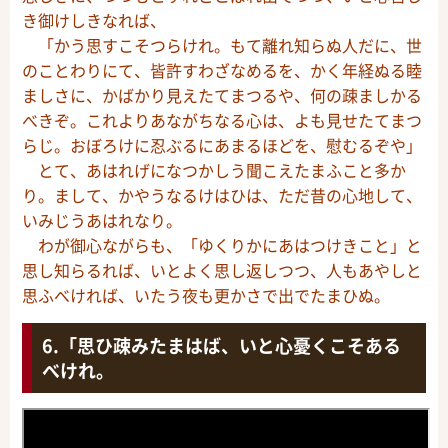
き御けしきなれば、
「かう思すこそつらけれ。もて離れ知らぬ人だに、世
のことわりにて、皆許すわざなめるを、かく年経ぬる睦
ましさに、かばかり見えたてまつるや、何の疎ましかる
べきぞ。これよりあながちなる心は、よも見せたてまつ
らじ。おぼろけに忍ぶるにあまるほどを、慰むるぞや」
とて、あはれげになつかしう聞こえたまふこと多か
り。まして、かやうなるけはひは、ただ昔の心地して、
いみじうあはれなり。
わが御心ながらも、「ゆくりかにあはつけきこと」と
思し知らるれば、いとよく思し返しつつ、人もあやしと
思ふべければ、いたう夜も更かさで出でたまひぬ。
「思ひ疎みたまはば、いと心憂くこそある
べけれ。