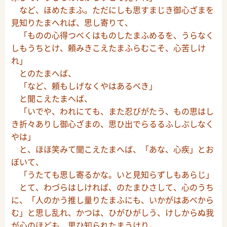
など、ほめたまふ。ただにしも思すまじき御心ざまを
見知りたまへれば、思し寄りて、
「ものの心得つべくはものしたまふめるを、うらなく
しもうちとけ、頼みきこえたまふらむこそ、心苦しけ
れ」
とのたまへば、
「など、頼もしげなくやはあるべき」
と聞こえたまへば、
「いでや、われにても、また忍びがたう、もの思はし
き折々ありし御心ざまの、思ひ出でらるるふしぶしなく
やは」
と、ほほ笑みて聞こえたまへば、「あな、心疾」とお
ぼいて、
「うたても思し寄るかな。いと見知らずしもあらじ」
とて、わづらはしければ、のたまひさして、心のうち
に、「人のかう推し量りたまふにも、いかがはあべから
む」と思し乱れ、かつは、ひがひがしう、けしからぬ我
が心のほども、思ひ知られたまうけり。