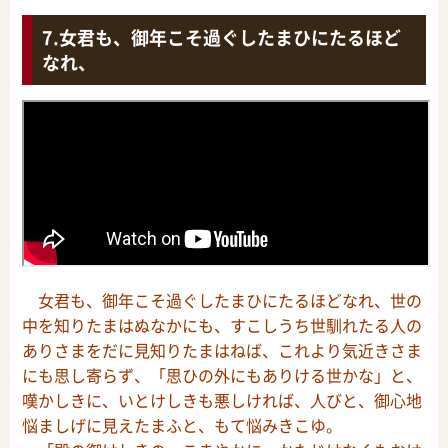
女君も、御年こそ過ぐしたまひにたるほど
なれ、
女君も、御年こそ過ぐしたまひにたるほどなれ、世の
中を知りたまはぬなかにも、すこしうち世馴れたる人の
ありさまをだに見知りたまはねば、これより気近きさま
にも思し寄らず、「思ひの外にもありける世かな」と、
嘆かしきに、いとけしきも悪しければ、人びと、御心地
悩ましげに見えたまふと、もて悩みきこゆ。