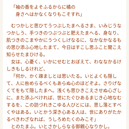
「袖の香をよそふるからに橘の
身さへはかなくなりもこそすれ」
むつかしと思ひてうつぶしたまへるさま、いみじうな
つかしう、手つきのつぶつぶと肥えたまへる、身なり、
肌つきのこまやかにうつくしげなるに、なかなかなるも
の思ひ添ふ心地したまて、今日はすこし思ふこと聞こえ
知らせたまひける。
女は、心憂く、いかにせむとおぼえて、わななかるけ
しきもしるけれど、
「何か、かく疎ましとは思いたる。いとよくも隠し
て、人に咎めらるべくもあらぬ心のほどぞよ。さりげな
くてをもて隠したまへ。浅くも思ひきこえさせぬ心ざし
に、また添ふべければ、世にたぐひあるまじき心地なむ
するを、この訪づれきこゆる人びとには、思し落とすべ
くやはある。いとかう深き心ある人は、世にありがたか
るべきわざなれば、うしろめたくのみこそ」
とのたまふ。いとさかしらなる御親心なりかし。