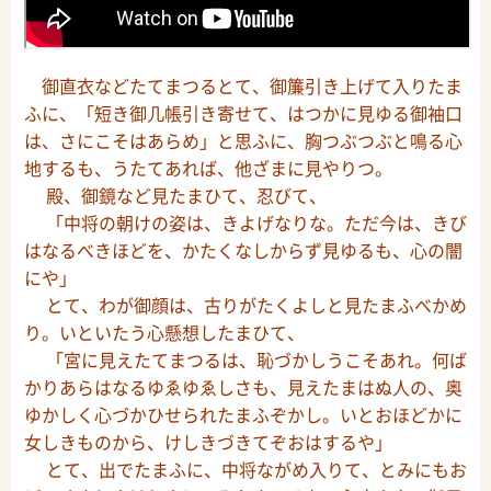
御直衣などたてまつるとて、御簾引き上げて入りたま
ふに、「短き御几帳引き寄せて、はつかに見ゆる御袖口
は、さにこそはあらめ」と思ふに、胸つぶつぶと鳴る心
地するも、うたてあれば、他ざまに見やりつ。
殿、御鏡など見たまひて、忍びて、
「中将の朝けの姿は、きよげなりな。ただ今は、きび
はなるべきほどを、かたくなしからず見ゆるも、心の闇
にや」
とて、わが御顔は、古りがたくよしと見たまふべかめ
り。いといたう心懸想したまひて、
「宮に見えたてまつるは、恥づかしうこそあれ。何ば
かりあらはなるゆゑゆゑしさも、見えたまはぬ人の、奥
ゆかしく心づかひせられたまふぞかし。いとおほどかに
女しきものから、けしきづきてぞおはするや」
とて、出でたまふに、中将ながめ入りて、とみにもお