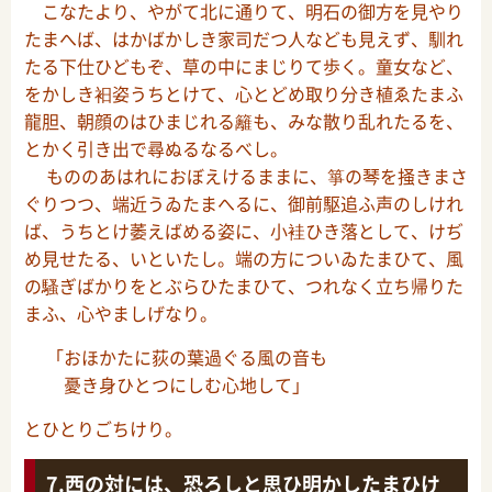
こなたより、やがて北に通りて、明石の御方を見やり
たまへば、はかばかしき家司だつ人なども見えず、馴れ
たる下仕ひどもぞ、草の中にまじりて歩く。童女など、
をかしき衵姿うちとけて、心とどめ取り分き植ゑたまふ
龍胆、朝顔のはひまじれる籬も、みな散り乱れたるを、
とかく引き出で尋ぬるなるべし。
もののあはれにおぼえけるままに、箏の琴を掻きまさ
ぐりつつ、端近うゐたまへるに、御前駆追ふ声のしけれ
ば、うちとけ萎えばめる姿に、小袿ひき落として、けぢ
め見せたる、いといたし。端の方についゐたまひて、風
の騷ぎばかりをとぶらひたまひて、つれなく立ち帰りた
まふ、心やましげなり。
「おほかたに荻の葉過ぐる風の音も
憂き身ひとつにしむ心地して」
とひとりごちけり。
西の対には、恐ろしと思ひ明かしたまひけ