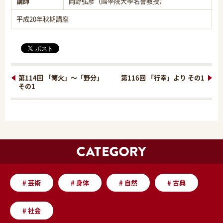
講師
岡野弘彦（國學院大學名誉教授）
平成20年秋期講座
第114回 「篝火」～「野分」
第116回 「行幸」より その1
その1
#
芸術
#
身体
#
自然
#
古典
#
社会