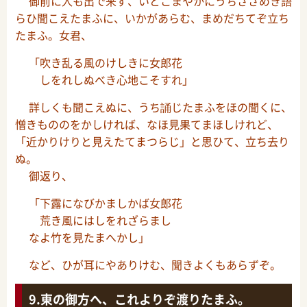
御前に人も出で来ず、いとこまやかにうちささめき語
らひ聞こえたまふに、いかがあらむ、まめだちてぞ立ち
たまふ。女君、
「吹き乱る風のけしきに女郎花
しをれしぬべき心地こそすれ」
詳しくも聞こえぬに、うち誦じたまふをほの聞くに、
憎きもののをかしければ、なほ見果てまほしけれど、
「近かりけりと見えたてまつらじ」と思ひて、立ち去り
ぬ。
御返り、
「下露になびかましかば女郎花
荒き風にはしをれざらまし
なよ竹を見たまへかし」
など、ひが耳にやありけむ、聞きよくもあらずぞ。
東の御方へ、これよりぞ渡りたまふ。