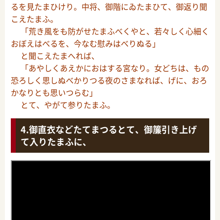
るを見たまひけり。中将、御階にゐたまひて、御返り聞
こえたまふ。
「荒き風をも防がせたまふべくやと、若々しく心細く
おぼえはべるを、今なむ慰みはべりぬる」
と聞こえたまへれば、
「あやしくあえかにおはする宮なり。女どちは、もの
恐ろしく思しぬべかりつる夜のさまなれば、げに、おろ
かなりとも思いつらむ」
とて、やがて参りたまふ。
御直衣などたてまつるとて、御簾引き上げ
て入りたまふに、