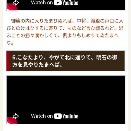
御簾の内に入りたまひぬれば、中将、渡殿の戸口に人
びとのけはひするに寄りて、ものなど言ひ戯るれど、思
ふことの筋々嘆かしくて、例よりもしめりてゐたまへ
り。
こなたより、やがて北に通りて、明石の御
方を見やりたまへば、