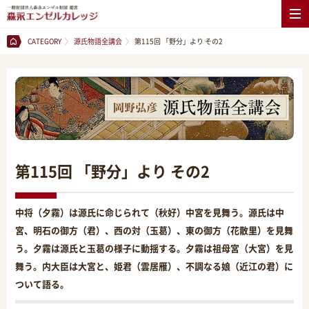
CATEGORY
源氏物語全講会
第115回 「野分」より その2
第115回 「野分」より その2
中将（夕霧）は源氏に命じられて（秋好）中宮を見舞う。源氏は中
宮、明石の御方（君）、西の対（玉葛）、東の御方（花散里）を見舞
う。夕霧は源氏と玉葛の様子に動揺する。夕霧は祖母宮（大宮）を見
舞う。内大臣は大宮と、姫君（雲居雁）、不調なる娘（近江の君）に
ついて語る。