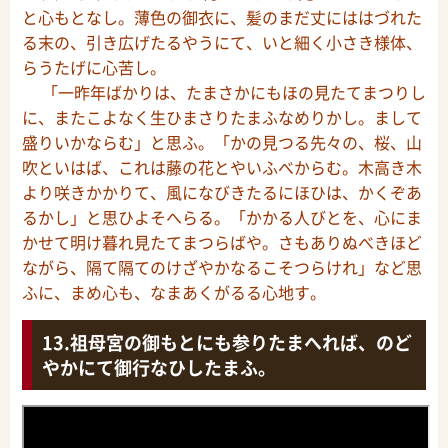
と心もとなし。薄色の御衣に、髪のまだ丈にははづれた
る末の、引き広げたるやうにて、いと細く小さき様体、
らうたげに心苦し。
「一昨年ばかりは、たまさかにもほの見たてまつりし
に、またこよなく生ひまさりたまふなめりかし。まして
盛りいかならむ」と思ふ。「かの見つる先々の、桜、山
吹といはば、これは藤の花とやいふべからむ。木高き木
より咲きかかりて、風になびきたるにほひは、かくぞあ
るかし」と思ひよそへらる。「かかる人びとを、心にま
かせて明け暮れ見たてまつらばや。さもありぬべきほど
ながら、隔て隔てのけざやかなるこそつらけれ」など思
ふに、まめ心も、なまあくがるる心地す。
祖母宮の御もとにも参りたまへれば、のど
やかにて御行なひしたまふ。