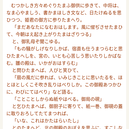
むつかしき方々めぐりたまふ御供に歩きて、中将は、
なま心やましう、書かまほしき文など、日たけぬるを思
ひつつ、姫君の御方に参りたまへり。
「まだあなたになむおはします。風に懼ぢさせたまひ
て、今朝はえ起き上がりたまはざりつる」
と、御乳母ぞ聞こゆる。
「もの騒がしげなりしかば、宿直も仕うまつらむと思
ひたまへしを、宮の、いとも心苦しう思いたりしかばな
む。雛の殿は、いかがおはすらむ」
と問ひたまへば、人びと笑ひて、
「扇の風だに参れば、いみじきことに思いたるを、ほ
とほとしくこそ吹き乱りはべりしか。この御殿あつかひ
に、わびにてはべり」など語る。
「ことことしからぬ紙やはべる。御局の硯」
と乞ひたまへば、御厨子に寄りて、紙一巻、御硯の蓋
に取りおろしてたてまつれば、
「いな、これはかたはらいたし」
とのたまへど、北の御殿のおぼえを思ふに、すこしな