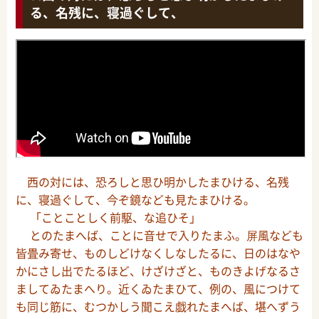
る、名残に、寝過ぐして、
西の対には、恐ろしと思ひ明かしたまひける、名残
に、寝過ぐして、今ぞ鏡なども見たまひける。
「ことことしく前駆、な追ひそ」
とのたまへば、ことに音せで入りたまふ。屏風なども
皆畳み寄せ、ものしどけなくしなしたるに、日のはなや
かにさし出でたるほど、けざけざと、ものきよげなるさ
ましてゐたまへり。近くゐたまひて、例の、風につけて
も同じ筋に、むつかしう聞こえ戯れたまへば、堪へずう