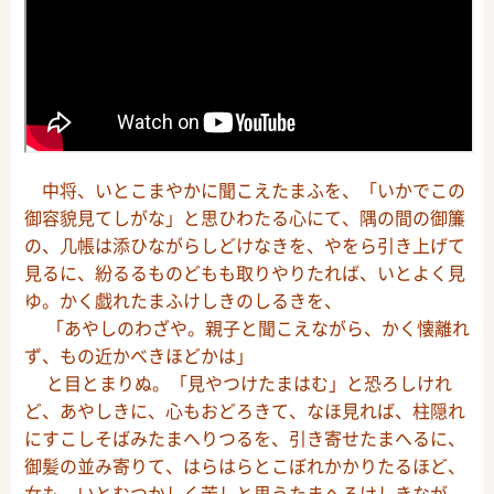
中将、いとこまやかに聞こえたまふを、「いかでこの
御容貌見てしがな」と思ひわたる心にて、隅の間の御簾
の、几帳は添ひながらしどけなきを、やをら引き上げて
見るに、紛るるものどもも取りやりたれば、いとよく見
ゆ。かく戯れたまふけしきのしるきを、
「あやしのわざや。親子と聞こえながら、かく懐離れ
ず、もの近かべきほどかは」
と目とまりぬ。「見やつけたまはむ」と恐ろしけれ
ど、あやしきに、心もおどろきて、なほ見れば、柱隠れ
にすこしそばみたまへりつるを、引き寄せたまへるに、
御髪の並み寄りて、はらはらとこぼれかかりたるほど、
女も、いとむつかしく苦しと思うたまへるけしきなが