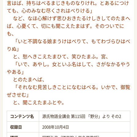
言はば、持ちはべるまじきものなりけれ。とあるにつけ
ても、心のみなむ尽くされはべりける」
など、なほ心解けず思ひおきたるけしきしてのたまへ
ば、心憂くて、切にも聞こえたまはず。そのついでに
も、
「いと不調なる娘まうけはべりて、もてわづらひはべ
りぬ」
と、愁へきこえたまひて、笑ひたまふ。宮、
「いで、あやし。女といふ名はして、さがなかるやう
やある」
とのたまへば、
「それなむ見苦しきことになむはべる。いかで、御覧
ぜさせむ」
と、聞こえたまふとや。
コンテンツ名
源氏物語全講会 第115回 「野分」より その2
収録日
2008年10月4日