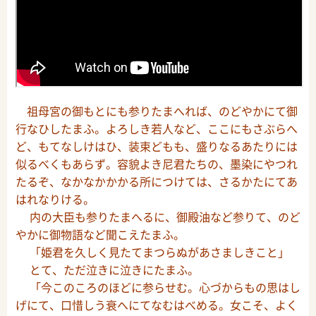
祖母宮の御もとにも参りたまへれば、のどやかにて御
行なひしたまふ。よろしき若人など、ここにもさぶらへ
ど、もてなしけはひ、装束どもも、盛りなるあたりには
似るべくもあらず。容貌よき尼君たちの、墨染にやつれ
たるぞ、なかなかかかる所につけては、さるかたにてあ
はれなりける。
内の大臣も参りたまへるに、御殿油など参りて、のど
やかに御物語など聞こえたまふ。
「姫君を久しく見たてまつらぬがあさましきこと」
とて、ただ泣きに泣きにたまふ。
「今このころのほどに参らせむ。心づからもの思はし
げにて、口惜しう衰へにてなむはべめる。女こそ、よく