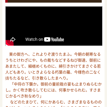
東の御方へ、これよりぞ渡りたまふ。今朝の朝寒なる
うちとけわざにや、もの裁ちなどするねび御達、御前に
あまたして、細櫃めくものに、綿引きかけてまさぐる若
人どもあり。いときよらなる朽葉の羅、今様色の二なく
擣ちたるなど、引き散らしたまへり。
「中将の下襲か。御前の壷前栽の宴も止まりぬらむか
し。かく吹き散らしてむには、何事かせられむ。すさま
じかるべき秋なめり」
などのたまひて、何にかあらむ、さまざまなるものの