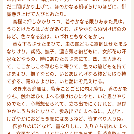
だ二間ばかり上げて、ほのかなる朝ぼらけのほどに、御
簾巻き上げて人びとゐたり。
高欄に押しかかりつつ、若やかなる限りあまた見ゆ。
うちとけたるはいかがあらむ、さやかならぬ明けぼのの
ほど、色々なる姿は、いづれともなくをかし。
童女下ろさせたまひて、虫の籠どもに露飼はせたまふ
なりけり。紫苑、撫子、濃き薄き衵どもに、女郎花の汗
衫などやうの、時にあひたるさまにて、四、五人連れ
て、ここかしこの草むらに寄りて、色々の籠どもを持て
さまよひ、撫子などの、いとあはれげなる枝ども取り持
て参る、霧のまよひは、いと艶にぞ見えける。
吹き来る追風は、紫苑ことごとに匂ふ空も、香のかを
りも、触ればひたまへる御けはひにやと、いと思ひやり
めでたく、心懸想せられて、立ち出でにくけれど、忍び
やかにうちおとなひて、歩み出でたまへるに、人びと、
けざやかにおどろき顔にはあらねど、皆すべり入りぬ。
御参りのほどなど、童なりしに、入り立ち馴れたまへ
る、女房なども、いとけうとくはあらず。御消息啓せさ