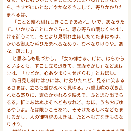
ら、さすがにいとなごやかなるさまして、寄りかかりた
まへるは、
「ことと馴れ馴れしきにこそあめれ。いで、あなうた
て。いかなることにかあらむ。思ひ寄らぬ隈なくおはし
ける御心にて、もとより見馴れ生ほしたてたまはぬは、
かかる御思ひ添ひたまへるなめり。むべなりけりや。あ
な、疎まし」
と思ふ心も恥づかし。「女の御さま、げに、はらから
といふとも、すこし立ち退きて、異腹ぞかし」など思は
むは、「などか、心あやまりもせざらむ」とおぼゆ。
昨日見し御けはひには、け劣りたれど、見るに笑まる
るさまは、立ちも並びぬべく見ゆる。八重山吹の咲き乱
れたる盛りに、露のかかれる夕映えぞ、ふと思ひ出でら
るる。折にあはぬよそへどもなれど、なほ、うちおぼゆ
るやうよ。花は限りこそあれ、そそけたるしべなどもま
じるかし、人の御容貌のよきは、たとへむ方なきものな
りけり。