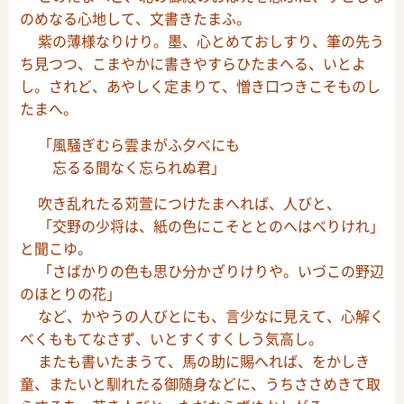
のめなる心地して、文書きたまふ。
紫の薄様なりけり。墨、心とめておしすり、筆の先う
ち見つつ、こまやかに書きやすらひたまへる、いとよ
し。されど、あやしく定まりて、憎き口つきこそものし
たまへ。
「風騒ぎむら雲まがふ夕べにも
忘るる間なく忘られぬ君」
吹き乱れたる苅萱につけたまへれば、人びと、
「交野の少将は、紙の色にこそととのへはべりけれ」
と聞こゆ。
「さばかりの色も思ひ分かざりけりや。いづこの野辺
のほとりの花」
など、かやうの人びとにも、言少なに見えて、心解く
べくももてなさず、いとすくすくしう気高し。
またも書いたまうて、馬の助に賜へれば、をかしき
童、またいと馴れたる御随身などに、うちささめきて取