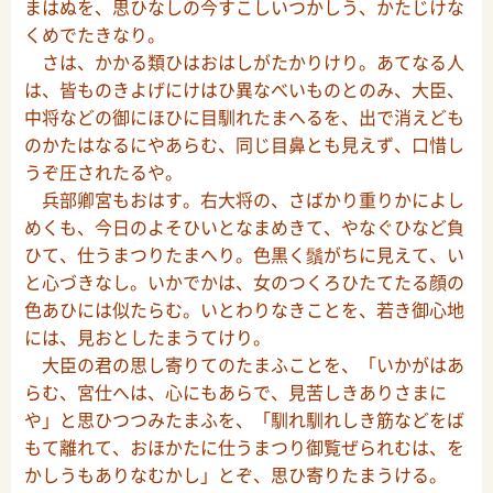
まはぬを、思ひなしの今すこしいつかしう、かたじけな
くめでたきなり。
さは、かかる類ひはおはしがたかりけり。あてなる人
は、皆ものきよげにけはひ異なべいものとのみ、大臣、
中将などの御にほひに目馴れたまへるを、出で消えども
のかたはなるにやあらむ、同じ目鼻とも見えず、口惜し
うぞ圧されたるや。
兵部卿宮もおはす。右大将の、さばかり重りかによし
めくも、今日のよそひいとなまめきて、やなぐひなど負
ひて、仕うまつりたまへり。色黒く鬚がちに見えて、い
と心づきなし。いかでかは、女のつくろひたてたる顔の
色あひには似たらむ。いとわりなきことを、若き御心地
には、見おとしたまうてけり。
大臣の君の思し寄りてのたまふことを、「いかがはあ
らむ、宮仕へは、心にもあらで、見苦しきありさまに
や」と思ひつつみたまふを、「馴れ馴れしき筋などをば
もて離れて、おほかたに仕うまつり御覧ぜられむは、を
かしうもありなむかし」とぞ、思ひ寄りたまうける。