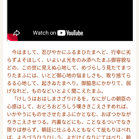
今はまして、忍びやかにふるまひたまへど、行幸に劣
らずよそほしく、いよいよ光をのみ添へたまふ御容貌な
どの、この世に見えぬ心地して、めづらしう見たてまつ
りたまふには、いとど御心地の悩ましさも、取り捨てら
るる心地して、起きゐたまへり。御脇息にかかりて、弱
げなれど、ものなどいとよく聞こえたまふ。
「けしうはおはしまさざりけるを、なにがしの朝臣の
心惑はして、おどろおどろしう嘆ききこえさすめれば、
いかやうにものせさせたまふにかとなむ、おぼつかなが
りきこえさせつる。内裏などにも、ことなるついでなき
限りは参らず、朝廷に仕ふる人ともなくて籠もりはべれ
ば、よろづうひうひしう、よだけくなりにてはべり。齢