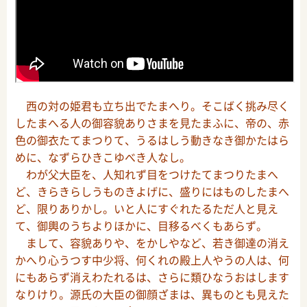
西の対の姫君も立ち出でたまへり。そこばく挑み尽く
したまへる人の御容貌ありさまを見たまふに、帝の、赤
色の御衣たてまつりて、うるはしう動きなき御かたはら
めに、なずらひきこゆべき人なし。
わが父大臣を、人知れず目をつけたてまつりたまへ
ど、きらきらしうものきよげに、盛りにはものしたまへ
ど、限りありかし。いと人にすぐれたるただ人と見え
て、御輿のうちよりほかに、目移るべくもあらず。
まして、容貌ありや、をかしやなど、若き御達の消え
かへり心うつす中少将、何くれの殿上人やうの人は、何
にもあらず消えわたれるは、さらに類ひなうおはします
なりけり。源氏の大臣の御顔ざまは、異ものとも見えた