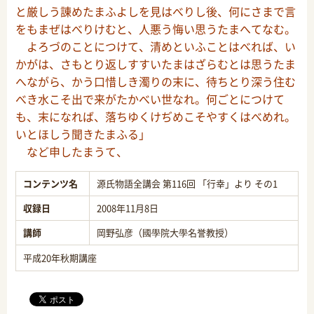
と厳しう諌めたまふよしを見はべりし後、何にさまで言
をもまぜはべりけむと、人悪う悔い思うたまへてなむ。
よろづのことにつけて、清めといふことはべれば、い
かがは、さもとり返しすすいたまはざらむとは思うたま
へながら、かう口惜しき濁りの末に、待ちとり深う住む
べき水こそ出で来がたかべい世なれ。何ごとにつけて
も、末になれば、落ちゆくけぢめこそやすくはべめれ。
いとほしう聞きたまふる」
など申したまうて、
コンテンツ名
源氏物語全講会 第116回 「行幸」より その1
収録日
2008年11月8日
講師
岡野弘彦（國學院大學名誉教授）
平成20年秋期講座