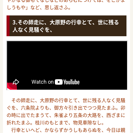
しうもや」など、思し返さふ。
その師走に、大原野の行幸とて、世に残る
人なく見騒ぐを、
その師走に、大原野の行幸とて、世に残る人なく見騒
ぐを、六条院よりも、御方々引き出でつつ見たまふ。卯
の時に出でたまうて、朱雀より五条の大路を、西ざまに
折れたまふ。桂川のもとまで、物見車隙なし。
行幸といへど、かならずかうしもあらぬを、今日は親