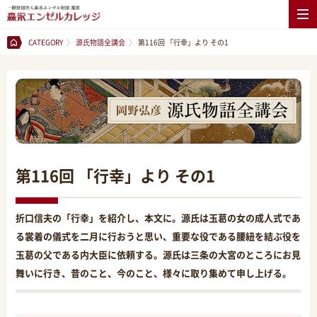
CATEGORY
源氏物語全講会
第116回 「行幸」より その1
第116回 「行幸」より その1
折口信夫の「行幸」を紹介し、本文に。源氏は玉葛の女の成人式であ
る裳着の儀式を二月に行おうと思い、重要な役である腰紐を結ぶ役を
玉葛の父である内大臣に依頼する。源氏は三条の大宮のところにお見
舞いに行き、昔のこと、今のこと、様々に取り集めて申し上げる。