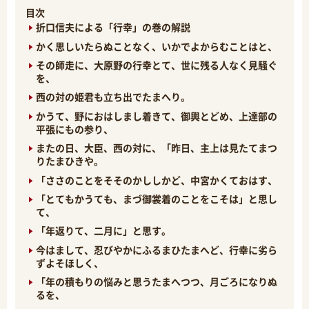
目次
折口信夫による「行幸」の巻の解説
かく思しいたらぬことなく、いかでよからむことはと、
その師走に、大原野の行幸とて、世に残る人なく見騒ぐ
を、
西の対の姫君も立ち出でたまへり。
かうて、野におはしまし着きて、御輿とどめ、上達部の
平張にもの参り、
またの日、大臣、西の対に、「昨日、主上は見たてまつ
りたまひきや。
「ささのことをそそのかししかど、中宮かくておはす、
「とてもかうても、まづ御裳着のことをこそは」と思し
て、
「年返りて、二月に」と思す。
今はまして、忍びやかにふるまひたまへど、行幸に劣ら
ずよそほしく、
「年の積もりの悩みと思うたまへつつ、月ごろになりぬ
るを、