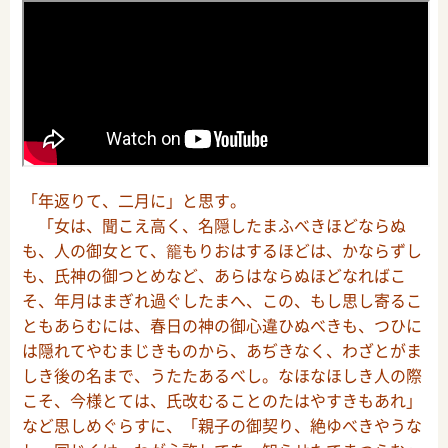
「年返りて、二月に」と思す。
「女は、聞こえ高く、名隠したまふべきほどならぬ
も、人の御女とて、籠もりおはするほどは、かならずし
も、氏神の御つとめなど、あらはならぬほどなればこ
そ、年月はまぎれ過ぐしたまへ、この、もし思し寄るこ
ともあらむには、春日の神の御心違ひぬべきも、つひに
は隠れてやむまじきものから、あぢきなく、わざとがま
しき後の名まで、うたたあるべし。なほなほしき人の際
こそ、今様とては、氏改むることのたはやすきもあれ」
など思しめぐらすに、「親子の御契り、絶ゆべきやうな