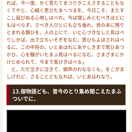
れば、今一度、かく見たてまつりきこえさすることもな
くてやと、心細く思ひたまへつるを、今日こそ、またす
こし延びぬる心地しはべれ。今は惜しみとむべきほどに
もはべらず。さべき人びとにも立ち後れ、世の末に残り
とまれる類ひを、人の上にて、いと心づきなしと見はべ
りしかば、出で立ちいそぎをなむ、思ひもよほされはべ
るに、この中将の、いとあはれにあやしきまで思ひあつ
かひ、心を騒がいたまふ見はべるになむ、さまざまにか
けとめられて、今まで長びきはべる」
と、ただ泣きに泣きて、御声のわななくも、をこがま
しけれど、さることどもなれば、いとあはれなり。
御物語ども、昔今のとり集め聞こえたまふ
ついでに、