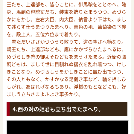
王たち、上達部も、皆心ことに、御馬鞍をととのへ、随
身、馬副の容貌丈だち、装束を飾りたまうつつ、めづら
かにをかし。左右大臣、内大臣、納言より下はた、まし
て残らず仕うまつりたまへり。青色の袍、葡萄染の下襲
を、殿上人、五位六位まで着たり。
雪ただいささかづつうち散りて、道の空さへ艶なり。
親王たち、上達部なども、鷹にかかづらひたまへるは、
めづらしき狩の御よそひどもをまうけたまふ。近衛の鷹
飼どもは、まして世に目馴れぬ摺衣を乱れ着つつ、けし
きことなり。めづらしうをかしきことに競ひ出でつつ、
その人ともなく、かすかなる足弱き車など、輪を押しひ
しがれ、あはれげなるもあり。浮橋のもとなどにも、好
ましう立ちさまよふよき車多かり。
西の対の姫君も立ち出でたまへり。