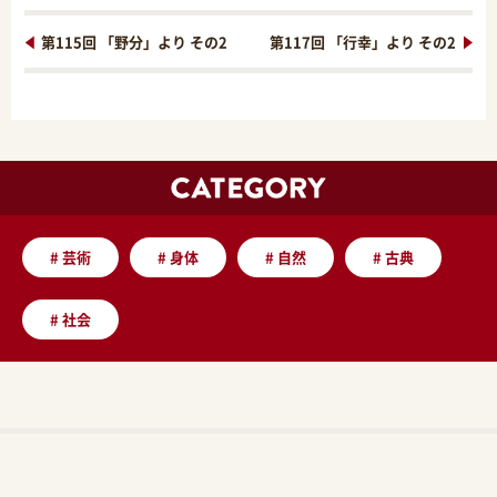
第115回 「野分」より その2
第117回 「行幸」より その2
#
芸術
#
身体
#
自然
#
古典
#
社会