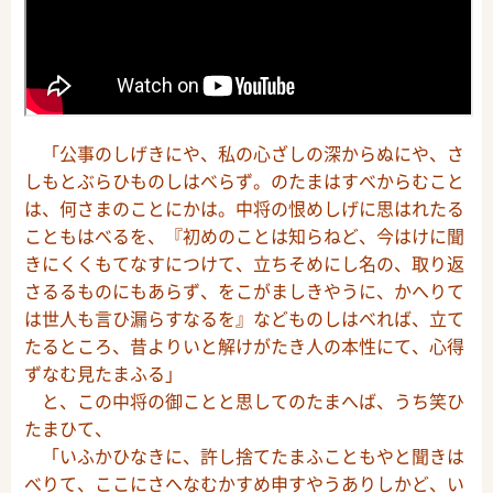
「公事のしげきにや、私の心ざしの深からぬにや、さ
しもとぶらひものしはべらず。のたまはすべからむこと
は、何さまのことにかは。中将の恨めしげに思はれたる
こともはべるを、『初めのことは知らねど、今はけに聞
きにくくもてなすにつけて、立ちそめにし名の、取り返
さるるものにもあらず、をこがましきやうに、かへりて
は世人も言ひ漏らすなるを』などものしはべれば、立て
たるところ、昔よりいと解けがたき人の本性にて、心得
ずなむ見たまふる」
と、この中将の御ことと思してのたまへば、うち笑ひ
たまひて、
「いふかひなきに、許し捨てたまふこともやと聞きは
べりて、ここにさへなむかすめ申すやうありしかど、い