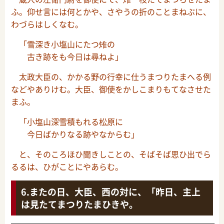
ふ。仰せ言には何とかや、さやうの折のことまねぶに、
わづらはしくなむ。
「雪深き小塩山にたつ雉の
古き跡をも今日は尋ねよ」
太政大臣の、かかる野の行幸に仕うまつりたまへる例
などやありけむ。大臣、御使をかしこまりもてなさせた
まふ。
「小塩山深雪積もれる松原に
今日ばかりなる跡やなからむ」
と、そのころほひ聞きしことの、そばそば思ひ出でら
るるは、ひがことにやあらむ。
またの日、大臣、西の対に、「昨日、主上
は見たてまつりたまひきや。