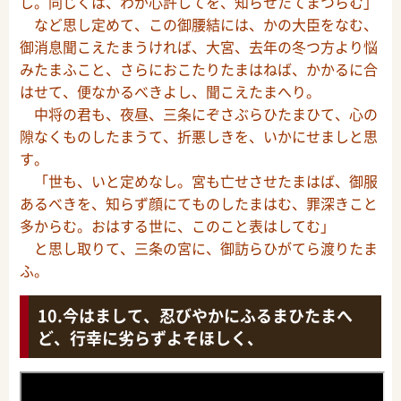
し。同じくは、わが心許してを、知らせたてまつらむ」
など思し定めて、この御腰結には、かの大臣をなむ、
御消息聞こえたまうければ、大宮、去年の冬つ方より悩
みたまふこと、さらにおこたりたまはねば、かかるに合
はせて、便なかるべきよし、聞こえたまへり。
中将の君も、夜昼、三条にぞさぶらひたまひて、心の
隙なくものしたまうて、折悪しきを、いかにせましと思
す。
「世も、いと定めなし。宮も亡せさせたまはば、御服
あるべきを、知らず顔にてものしたまはむ、罪深きこと
多からむ。おはする世に、このこと表はしてむ」
と思し取りて、三条の宮に、御訪らひがてら渡りたま
ふ。
今はまして、忍びやかにふるまひたまへ
ど、行幸に劣らずよそほしく、