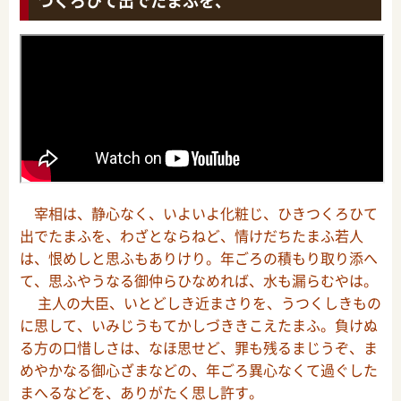
つくろひて出でたまふを、
宰相は、静心なく、いよいよ化粧じ、ひきつくろひて
出でたまふを、わざとならねど、情けだちたまふ若人
は、恨めしと思ふもありけり。年ごろの積もり取り添へ
て、思ふやうなる御仲らひなめれば、水も漏らむやは。
主人の大臣、いとどしき近まさりを、うつくしきもの
に思して、いみじうもてかしづききこえたまふ。負けぬ
る方の口惜しさは、なほ思せど、罪も残るまじうぞ、ま
めやかなる御心ざまなどの、年ごろ異心なくて過ぐした
まへるなどを、ありがたく思し許す。