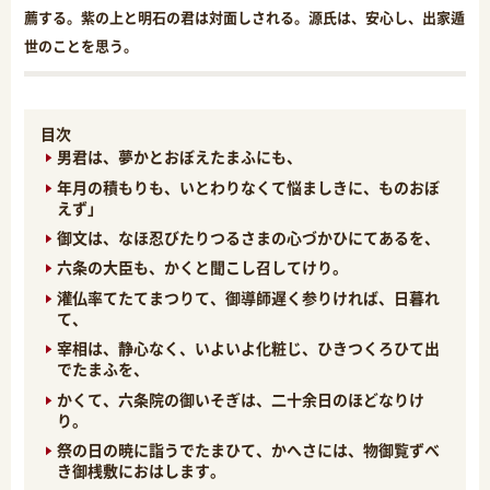
薦する。紫の上と明石の君は対面しされる。源氏は、安心し、出家遁
世のことを思う。
目次
男君は、夢かとおぼえたまふにも、
年月の積もりも、いとわりなくて悩ましきに、ものおぼ
えず」
御文は、なほ忍びたりつるさまの心づかひにてあるを、
六条の大臣も、かくと聞こし召してけり。
灌仏率てたてまつりて、御導師遅く参りければ、日暮れ
て、
宰相は、静心なく、いよいよ化粧じ、ひきつくろひて出
でたまふを、
かくて、六条院の御いそぎは、二十余日のほどなりけ
り。
祭の日の暁に詣うでたまひて、かへさには、物御覧ずべ
き御桟敷におはします。