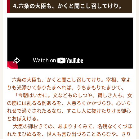
六条の大臣も、かくと聞こし召してけり。
六条の大臣も、かくと聞こし召してけり。宰相、常よ
りも光添ひて参りたまへれば、うちまもりたまひて、
「今朝はいかに。文などものしつや。賢しき人も、女
の筋には乱るる例あるを、人悪ろくかかづらひ、心いら
れせで過ぐされたるなむ、すこし人に抜けたりける御心
とおぼえける。
大臣の御おきての、あまりすくみて、名残なくくづほ
れたまひぬるを、世人も言ひ出づることあらむや。さり