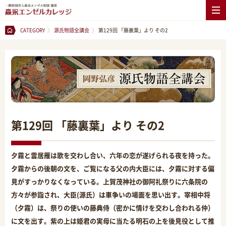
CATEGORY
源氏物語全講会
第129回 「藤裏葉」より その2
第129回 「藤裏葉」より その2
夕霧と雲居雁は歌を交わし合い、六年の恋が遂げられる夜を持った。
夕霧からの後朝の文を、ご覧になる父の内大臣には、夕霧に対する偏
見がすっかりなくなっている。上賀茂神社の御阿礼祭りに六条院の
方々が参詣され、大臣(源氏）は車争いの場面を思い出す。宰相中将
（夕霧）は、祭りの使いの藤典侍（密かに情けを交わし合われる仲）
に文を出す。紫の上は姫君の実母に当たる明石の上を後見役として推