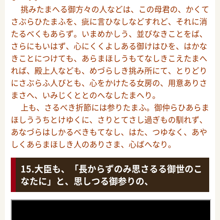
挑みたまへる御方々の人などは、この母君の、かくて
さぶらひたまふを、疵に言ひなしなどすれど、それに消
たるべくもあらず。いまめかしう、並びなきことをば、
さらにもいはず、心にくくよしある御けはひを、はかな
きことにつけても、あらまほしうもてなしきこえたまへ
れば、殿上人なども、めづらしき挑み所にて、とりどり
にさぶらふ人びとも、心をかけたる女房の、用意ありさ
まさへ、いみじくととのへなしたまへり。
上も、さるべき折節には参りたまふ。御仲らひあらま
ほしううちとけゆくに、さりとてさし過ぎもの馴れず、
あなづらはしかるべきもてなし、はた、つゆなく、あや
しくあらまほしき人のありさま、心ばへなり。
大臣も、「長からずのみ思さるる御世のこ
なたに」と、思しつる御参りの、