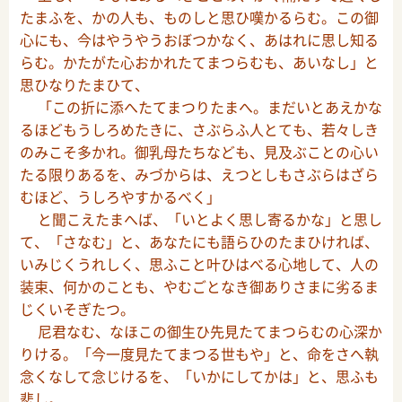
たまふを、かの人も、ものしと思ひ嘆かるらむ。この御
心にも、今はやうやうおぼつかなく、あはれに思し知る
らむ。かたがた心おかれたてまつらむも、あいなし」と
思ひなりたまひて、
「この折に添へたてまつりたまへ。まだいとあえかな
るほどもうしろめたきに、さぶらふ人とても、若々しき
のみこそ多かれ。御乳母たちなども、見及ぶことの心い
たる限りあるを、みづからは、えつとしもさぶらはざら
むほど、うしろやすかるべく」
と聞こえたまへば、「いとよく思し寄るかな」と思し
て、「さなむ」と、あなたにも語らひのたまひければ、
いみじくうれしく、思ふこと叶ひはべる心地して、人の
装束、何かのことも、やむごとなき御ありさまに劣るま
じくいそぎたつ。
尼君なむ、なほこの御生ひ先見たてまつらむの心深か
りける。「今一度見たてまつる世もや」と、命をさへ執
念くなして念じけるを、「いかにしてかは」と、思ふも
悲し。