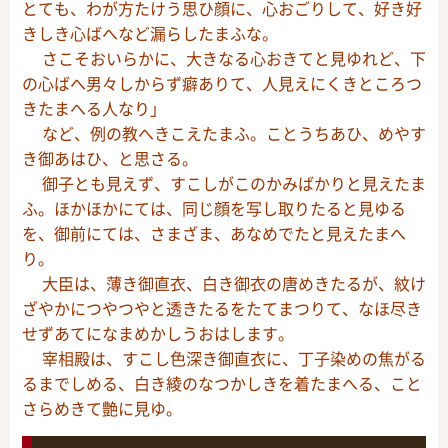
とても、わが方たけう思ひ顔に、心おごりして、好き好
きしき心ばへなど漏らしたまふな。
さこそおいらかに、大きなる心おきてと見ゆれど、下
の心ばへ男々しからず癖ありて、人見えにくきところつ
きたまへる人なり」
など、例の教へきこえたまふ。ことうちあひ、めやす
き御あはひ、と思さる。
御子とも見えず、すこしがこのかみばかりと見えたま
ふ。ほかほかにては、同じ顔を写し取りたると見ゆる
を、御前にては、さまざま、あなめでたと見えたまへ
り。
大臣は、薄き御直衣、白き御衣の唐めきたるが、紋け
ざやかにつやつやと透きたるをたてまつりて、なほ尽き
せずあてになまめかしうおはします。
宰相殿は、すこし色深き御直衣に、丁子染めの焦がる
るまでしめる、白き綾のなつかしきを着たまへる、こと
さらめきて艶に見ゆ。