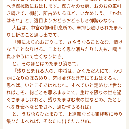
べき御桟敷におはします。御方々の女房、おのおの車引
き続きて、御前、所占めたるほど、いかめしう、「かれ
はそれ」と、遠目よりおどろおどろしき御勢ひなり。
大臣は、中宮の御母御息所の、車押し避けられたまへ
りし折のこと思し出でて、
「時により心おごりして、さやうなることなむ、情け
なきことなりける。こよなく思ひ消ちたりし人も、嘆き
負ふやうにて亡くなりにき」
と、そのほどはのたまひ消ちて、
「残りとまれる人の、中将は、かくただ人にて、わづ
かになりのぼるめり。宮は並びなき筋にておはするも、
思へば、いとこそあはれなれ。すべていと定めなき世な
ればこそ、何ごとも思ふままにて、生ける限りの世を過
ぐさまほしけれと、残りたまはむ末の世などの、たとし
へなき衰へなどをさへ、思ひ憚らるれば」
と、うち語らひたまひて、上達部なども御桟敷に参り
集ひたまへれば、そなたに出でたまひぬ。