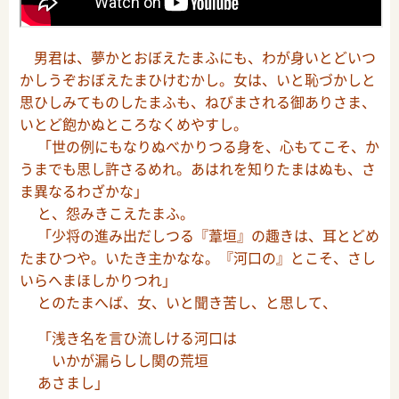
男君は、夢かとおぼえたまふにも、わが身いとどいつ
かしうぞおぼえたまひけむかし。女は、いと恥づかしと
思ひしみてものしたまふも、ねびまされる御ありさま、
いとど飽かぬところなくめやすし。
「世の例にもなりぬべかりつる身を、心もてこそ、か
うまでも思し許さるめれ。あはれを知りたまはぬも、さ
ま異なるわざかな」
と、怨みきこえたまふ。
「少将の進み出だしつる『葦垣』の趣きは、耳とどめ
たまひつや。いたき主かなな。『河口の』とこそ、さし
いらへまほしかりつれ」
とのたまへば、女、いと聞き苦し、と思して、
「浅き名を言ひ流しける河口は
いかが漏らしし関の荒垣
あさまし」