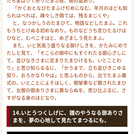
たち変はりて参りたまふ夜、御対面あり。
「かくおとなびたまふけぢめになむ、年月のほども知
られはべれば、疎々しき隔ては、残るまじくや」
と、なつかしうのたまひて、物語などしたまふ。これ
もうちとけぬる初めなめり。ものなどうち言ひたるけは
ひなど、むべこそはと、めざましう見たまふ。
また、いと気高う盛りなる御けしきを、かたみにめで
たしと見て、「そこらの御中にもすぐれたる御心ざしに
て、並びなきさまに定まりたまひけるも、いとことわ
り」と思ひ知らるるに、「かうまで、立ち並びきこゆる
契り、おろかなりやは」と思ふものから、出でたまふ儀
式の、いとことによそほしく、御輦車など聴されたまひ
て、女御の御ありさまに異ならぬを、思ひ比ぶるに、さ
すがなる身のほどなり。
いとうつくしげに、雛のやうなる御ありさ
まを、夢の心地して見たてまつるにも、