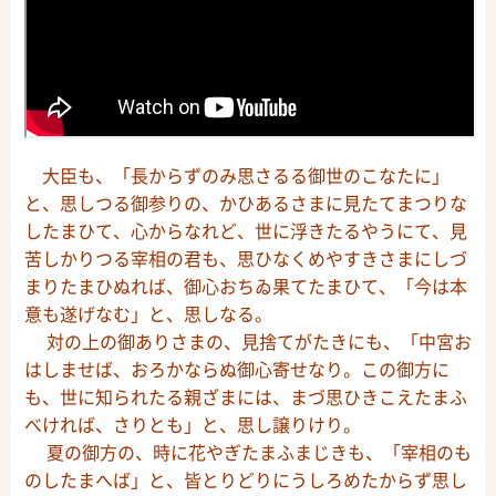
大臣も、「長からずのみ思さるる御世のこなたに」
と、思しつる御参りの、かひあるさまに見たてまつりな
したまひて、心からなれど、世に浮きたるやうにて、見
苦しかりつる宰相の君も、思ひなくめやすきさまにしづ
まりたまひぬれば、御心おちゐ果てたまひて、「今は本
意も遂げなむ」と、思しなる。
対の上の御ありさまの、見捨てがたきにも、「中宮お
はしませば、おろかならぬ御心寄せなり。この御方に
も、世に知られたる親ざまには、まづ思ひきこえたまふ
べければ、さりとも」と、思し譲りけり。
夏の御方の、時に花やぎたまふまじきも、「宰相のも
のしたまへば」と、皆とりどりにうしろめたからず思し