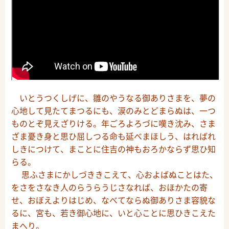
いとうつくしげに、雛のやうなる御ありさまを、夢の
心地して見たてまつるにも、涙のみとどまらぬは、一つ
ものとぞ見えざりける。年ごろよろづに嘆き沈み、さま
ざま憂き身と思ひ屈しつる命も延べまほしう、はればれ
しきにつけて、まことに住吉の神もおろかならず思ひ知
らる。
思ふさまにかしづききこえて、心およばぬことはた、
をさをさなき人のらうらうじさなれば、おほかたの寄
せ、おぼえよりはじめ、なべてならぬ御ありさま容貌な
るに、宮も、若き御心地に、いと心ことに思ひきこえた
まへり。