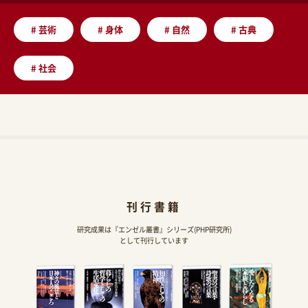
#
芸術
#
身体
#
自然
#
古典
#
社会
刊行書籍
研究成果は『エンゼル叢書』シリーズ(PHP研究所)
として刊行しています