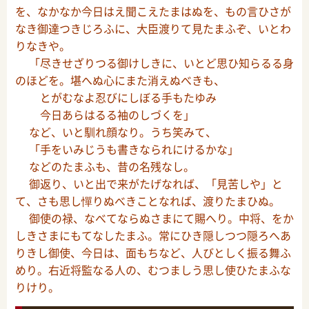
を、なかなか今日はえ聞こえたまはぬを、もの言ひさが
なき御達つきじろふに、大臣渡りて見たまふぞ、いとわ
りなきや。
「尽きせざりつる御けしきに、いとど思ひ知らるる身
のほどを。堪へぬ心にまた消えぬべきも、
とがむなよ忍びにしぼる手もたゆみ
今日あらはるる袖のしづくを」
など、いと馴れ顔なり。うち笑みて、
「手をいみじうも書きなられにけるかな」
などのたまふも、昔の名残なし。
御返り、いと出で来がたげなれば、「見苦しや」と
て、さも思し憚りぬべきことなれば、渡りたまひぬ。
御使の禄、なべてならぬさまにて賜へり。中将、をか
しきさまにもてなしたまふ。常にひき隠しつつ隠ろへあ
りきし御使、今日は、面もちなど、人びとしく振る舞ふ
めり。右近将監なる人の、むつましう思し使ひたまふな
りけり。