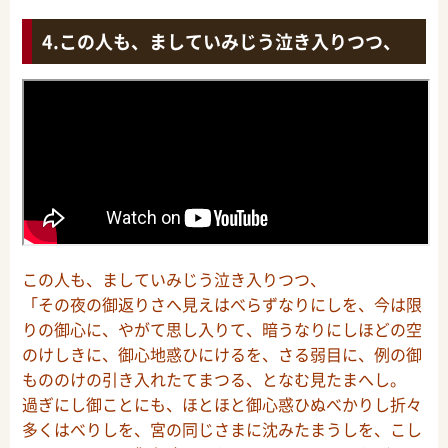
この人も、ましていみじう泣き入りつつ、
この人も、ましていみじう泣き入りつつ、
「その夜の御返りさへ見えはべらずなりにしを、今は限
りの御心に、やがて思し入りて、暗うなりにしほどの空
のけしきに、御心地惑ひにけるを、さる弱目に、例の御
もののけの引き入れたてまつる、となむ見たまへし。
過ぎにし御ことにも、ほとほと御心惑ひぬべかりし折々
多くはべりしを、宮の同じさまに沈みたまうしを、こし