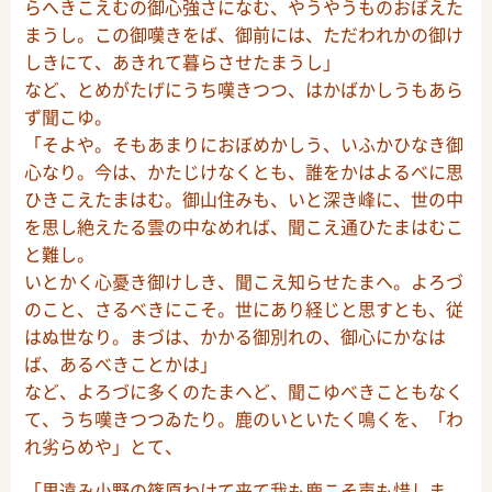
らへきこえむの御心強さになむ、やうやうものおぼえた
まうし。この御嘆きをば、御前には、ただわれかの御け
しきにて、あきれて暮らさせたまうし」
など、とめがたげにうち嘆きつつ、はかばかしうもあら
ず聞こゆ。
「そよや。そもあまりにおぼめかしう、いふかひなき御
心なり。今は、かたじけなくとも、誰をかはよるべに思
ひきこえたまはむ。御山住みも、いと深き峰に、世の中
を思し絶えたる雲の中なめれば、聞こえ通ひたまはむこ
と難し。
いとかく心憂き御けしき、聞こえ知らせたまへ。よろづ
のこと、さるべきにこそ。世にあり経じと思すとも、従
はぬ世なり。まづは、かかる御別れの、御心にかなは
ば、あるべきことかは」
など、よろづに多くのたまへど、聞こゆべきこともなく
て、うち嘆きつつゐたり。鹿のいといたく鳴くを、「わ
れ劣らめや」とて、
「里遠み小野の篠原わけて来て我も鹿こそ声も惜しま