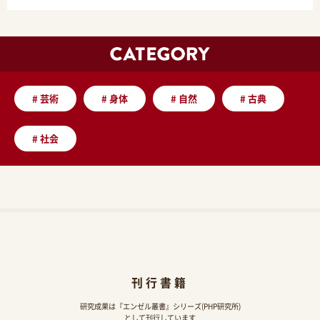
#
芸術
#
身体
#
自然
#
古典
#
社会
刊行書籍
研究成果は『エンゼル叢書』シリーズ(PHP研究所)
として刊行しています