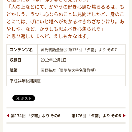
「人の上などにて、かやうの好き心思ひ焦らるるは、も
どかしう、うつし心ならぬことに見聞きしかど、身のこ
とにては、げにいと堪へがたかるべきわざなりけり。あ
やしや。など、かうしも思ふべき心焦られぞ」
と思ひ返したまへど、えしもかなはず。
コンテンツ名
源氏物語全講会 第175回 「夕霧」より その7
収録日
2012年12月1日
講師
岡野弘彦（國學院大學名誉教授）
平成24年秋期講座
第174回 「夕霧」より その6
第176回 「夕霧」より その8