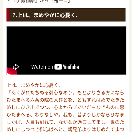
上は、まめやかに心憂く、
上は、まめやかに心憂く、
「あくがれたちぬる御心なめり。もとよりさる方になら
ひたまへる六条の院の人びとを、ともすればめでたきた
めしにひき出でつつ、心よからずあいだちなきものに思
ひたまへる、わりなしや。我も、昔よりしかならひなま
しかば、人目も馴れて、なかなか過ごしてまし。世のた
めしにしつべき御心ばへと、親兄弟よりはじめたてまつ