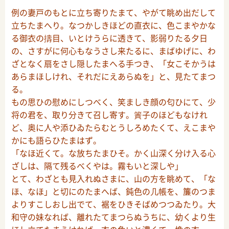
例の妻戸のもとに立ち寄りたまて、やがて眺め出だして
立ちたまへり。なつかしきほどの直衣に、色こまやかな
る御衣の擣目、いとけうらに透きて、影弱りたる夕日
の、さすがに何心もなうさし来たるに、まばゆげに、わ
ざとなく扇をさし隠したまへる手つき、「女こそかうは
あらまほしけれ、それだにえあらぬを」と、見たてまつ
る。
もの思ひの慰めにしつべく、笑ましき顔の匂ひにて、少
将の君を、取り分きて召し寄す。簀子のほどもなけれ
ど、奥に人や添ひゐたらむとうしろめたくて、えこまや
かにも語らひたまはず。
「なほ近くて。な放ちたまひそ。かく山深く分け入る心
ざしは、隔て残るべくやは。霧もいと深しや」
とて、わざとも見入れぬさまに、山の方を眺めて、「な
ほ、なほ」と切にのたまへば、鈍色の几帳を、簾のつま
よりすこしおし出でて、裾をひきそばめつつゐたり。大
和守の妹なれば、離れたてまつらぬうちに、幼くより生