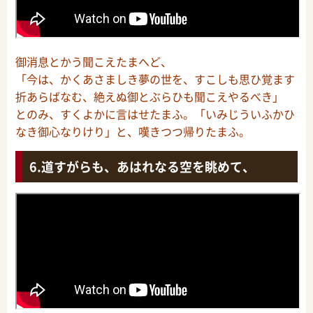
御消息とかう聞こえたまへど、
「今は、かくあさましき夢の世を、すこしも思ひ覚ます
折あらばなむ、絶えぬ御とぶらひも聞こえやるべき」
とのみ、すくよかに言はせたまふ。「いみじういふかひ
なき御心なりけり」と、嘆きつつ帰りたまふ。
道すがらも、あはれなる空を眺めて、