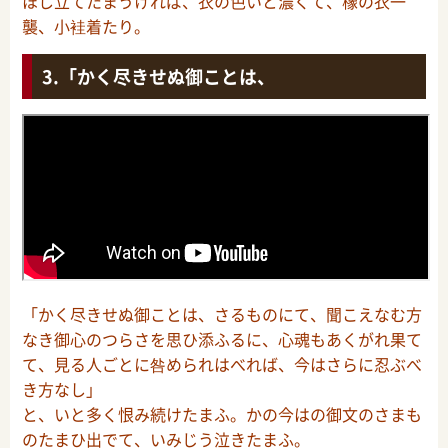
ほし立てたまうければ、衣の色いと濃くて、橡の衣一
襲、小袿着たり。
「かく尽きせぬ御ことは、
「かく尽きせぬ御ことは、さるものにて、聞こえなむ方
なき御心のつらさを思ひ添ふるに、心魂もあくがれ果て
て、見る人ごとに咎められはべれば、今はさらに忍ぶべ
き方なし」
と、いと多く恨み続けたまふ。かの今はの御文のさまも
のたまひ出でて、いみじう泣きたまふ。