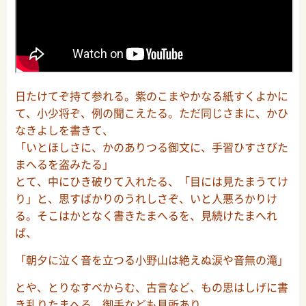
日たけてぞ持て参れる。紫のこまやかなる紙すくよかに
て、小少将ぞ、例の聞こえたる。ただ同じさまに、かひ
なきよしを書きて、
「いとほしさに、かのありつる御文に、手習ひすさびた
まへるを盗みたる」
とて、中にひき破りて入れたる、「目には見たまうてけ
り」と、思すばかりのうれしさぞ、いと人悪ろかりけ
る。そこはかとなく書きたまへるを、見続けたまへれ
ば、
「朝夕に泣く音を立つる小野山は絶えぬ涙や音無の滝」
とや、とりなすべからむ、古言など、もの思はしげに書
き乱りたまへる、御手なども見所あり。