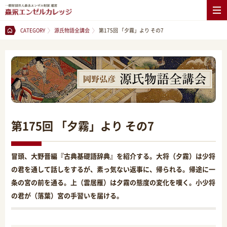
CATEGORY
源氏物語全講会
第175回 「夕霧」より その7
第175回 「夕霧」より その7
冒頭、大野晋編『古典基礎語辞典』を紹介する。大将（夕霧）は少将
の君を通して話しをするが、素っ気ない返事に、帰られる。帰途に一
条の宮の前を通る。上（雲居雁）は夕霧の態度の変化を嘆く。小少将
の君が（落葉）宮の手習いを届ける。