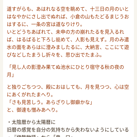
道すがらも、あはれなる空を眺めて、十三日の月のいと
はなやかにさし出でぬれば、小倉の山もたどるまじうお
はするに、一条の宮は道なりけり。
いとどうちあばれて、未申の方の崩れたるを見入るれ
ば、はるばると下ろし籠めて、人影も見えず。月のみ遣
水の面をあらはに澄みましたるに、大納言、ここにて遊
びなどしたまうし折々を、思ひ出でたまふ。
「見し人の影澄み果てぬ池水にひとり宿守る秋の夜の
月」
と独りごちつつ、殿におはしても、月を見つつ、心は空
にあくがれたまへり。
「さも見苦しう。あらざりし御癖かな」
と、御達も憎みあへり。
・太陰暦から太陽暦に
旧暦の感覚を自分の気持ちから失わないようにしている
・『伊勢物語』から「鬼一口」