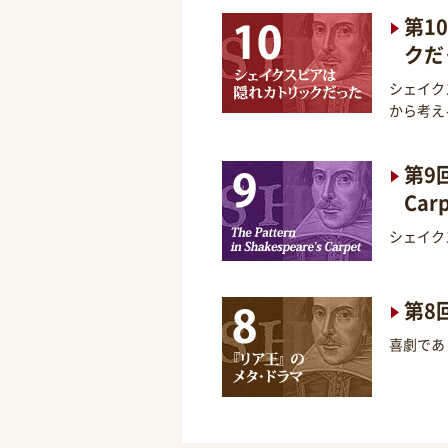
第1
クだ
シェイク
から考え
第9回
Car
シェイク
第8
喜劇であ