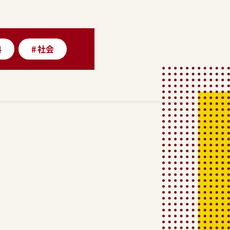
典
#
社会