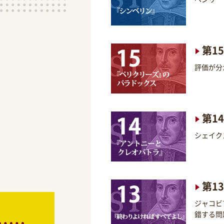
第1
評価が分
第1
シェイク
第1
ジャコビ
錯する問