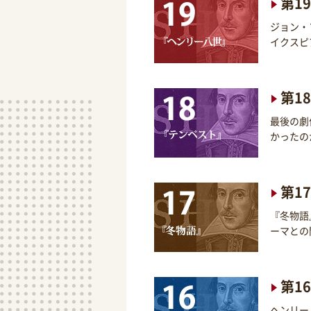
第1
ジョン・
イクスピ
第1
最後の劇
かったの
第1
『冬物語
ーマとの
第1
ヘンリー