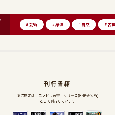
#
芸術
#
身体
#
自然
#
古
刊行書籍
研究成果は『エンゼル叢書』シリーズ(PHP研究所)
として刊行しています