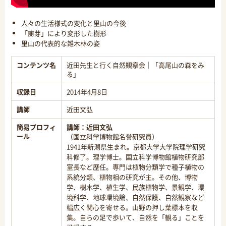
人々の生活様式の変化と里山の今後
「萠芽」により変形した樹形
里山の代表的な雑木林の姿
コンテンツ名
近田先生と行く自然観察会｜「高尾山の森をみ
る」
収録日
2014年4月8日
講師
近田文弘
簡易プロフィ
講師：
近田文弘
ール
（国立科学博物館名誉研究員）
1941年新潟県生まれ。京都大学大学院理学研究
科修了。理学博士。国立科学博物館植物研究部
室長など歴任。専門は植物分類学で種子植物の
系統分類、植物相の研究が主。その他、博物
学、樹木学、植生学、民族植物学、景観学、環
境科学、地球環境論、自然保護、自然観察など
幅広く関心を寄せる。山野の押し葉標本を収
集。自らの足で歩いて、自然を「観る」ことを