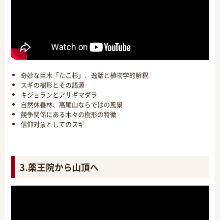
奇妙な巨木「たこ杉」、逸話と植物学的解釈
スギの樹形とその語源
キジョランとアサギマダラ
自然休養林、高尾山ならではの風景
競争関係にある木々の樹形の特徴
信仰対象としてのスギ
3.薬王院から山頂へ