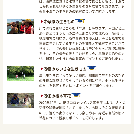
は、沿岸域における水質浄化の場であるとともに、干潟で
しか見られない多くの生きものを育む場でもあります。身
近な干潟での生きものの観察についてご紹介します。
⑦早瀬の生きもの
川で流れの速いところを「早瀬」と呼びます。河口から上
流へおよそ２０ｋｍの二子玉川エリアを流れる一級河川、
多摩川での川釣り。簡単な道具を使えば、子どもたちでも
早瀬に生息している生きものを捕まえて観察することがで
きます。川での楽しい体験により子どもたちが環境に興味
を持ち、その保全を考えていけるよう、早瀬での釣りの方
法、捕獲した生きものの観察のポイントをご紹介します。
⑥夏のちいさな生きもの
夏は虫たちにとって楽しい季節。都市部で生きもののため
の多様な環境づくりをしている公園に行き、小さな生きも
のたちを観察する方法 ・ポイントをご紹介します。
⑤冬の樹木草花
2020年12月は、新型コロナウイルス感染症により、人との
交流や移動が制限されていました。今回はそんな状況です
ので、遠くへ出かけなくても楽しめる、身近な自然の樹木
草花について観察のポイントを紹介します。