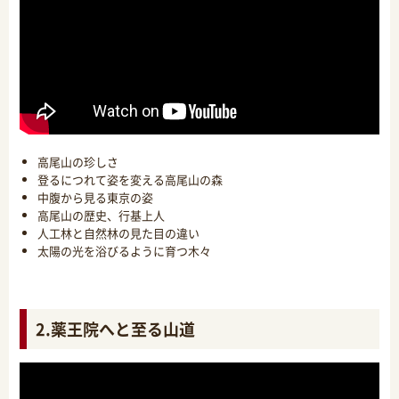
高尾山の珍しさ
登るにつれて姿を変える高尾山の森
中腹から見る東京の姿
高尾山の歴史、行基上人
人工林と自然林の見た目の違い
太陽の光を浴びるように育つ木々
2.薬王院へと至る山道