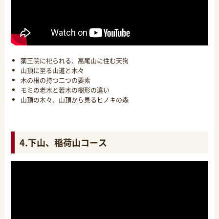
薬王院に祀られる、高尾山に住む天狗
山頂に至る山道と木々
木の根の持つ二つの要素
モミの老木と若木の樹形の違い
山頂の木々、山頂から見るヒノキの森
4.下山、稲荷山コース