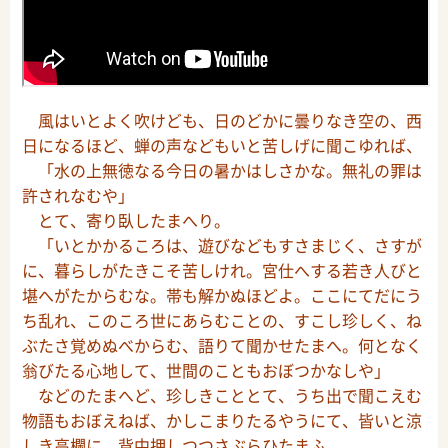
風はいとよく吹けども、日のどかに曇りなき空の、西
日になるほど、蝉の声などもいと苦しげに聞こゆれば、
「水の上無徳なる今日の暑かはしさかな。無礼の罪は
許されなむや」
とて、寄り臥したまへり。
「いとかかるころは、遊びなどもすさまじく、さすが
に、暮らしがたきこそ苦しけれ。宮仕へする若き人びと
堪へがたからむな。帯も解かぬほどよ。ここにてだにう
ち乱れ、このころ世にあらむことの、すこし珍しく、ね
ぶたさ覚めぬべからむ、語りて聞かせたまへ。何となく
翁びたる心地して、世間のこともおぼつかなしや」
などのたまへど、珍しきこととて、うち出で聞こえむ
物語もおぼえねば、かしこまりたるやうにて、皆いと涼
しき高欄に、背中押しつつさぶらひたまふ。