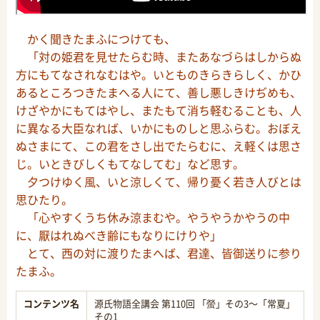
かく聞きたまふにつけても、
「対の姫君を見せたらむ時、またあなづらはしからぬ
方にもてなされなむはや。いとものきらきらしく、かひ
あるところつきたまへる人にて、善し悪しきけぢめも、
けざやかにもてはやし、またもて消ち軽むることも、人
に異なる大臣なれば、いかにものしと思ふらむ。おぼえ
ぬさまにて、この君をさし出でたらむに、え軽くは思さ
じ。いときびしくもてなしてむ」など思す。
夕つけゆく風、いと涼しくて、帰り憂く若き人びとは
思ひたり。
「心やすくうち休み涼まむや。やうやうかやうの中
に、厭はれぬべき齢にもなりにけりや」
とて、西の対に渡りたまへば、君達、皆御送りに参り
たまふ。
コンテンツ名
源氏物語全講会 第110回 「螢」その3～「常夏」
その1