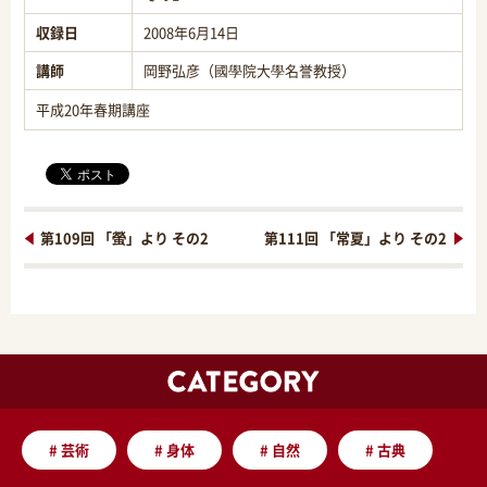
収録日
2008年6月14日
講師
岡野弘彦（國學院大學名誉教授）
平成20年春期講座
第109回 「螢」より その2
第111回 「常夏」より その2
#
芸術
#
身体
#
自然
#
古典