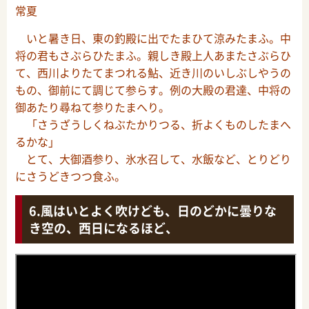
常夏
いと暑き日、東の釣殿に出でたまひて涼みたまふ。中
将の君もさぶらひたまふ。親しき殿上人あまたさぶらひ
て、西川よりたてまつれる鮎、近き川のいしぶしやうの
もの、御前にて調じて参らす。例の大殿の君達、中将の
御あたり尋ねて参りたまへり。
「さうざうしくねぶたかりつる、折よくものしたまへ
るかな」
とて、大御酒参り、氷水召して、水飯など、とりどり
にさうどきつつ食ふ。
風はいとよく吹けども、日のどかに曇りな
き空の、西日になるほど、