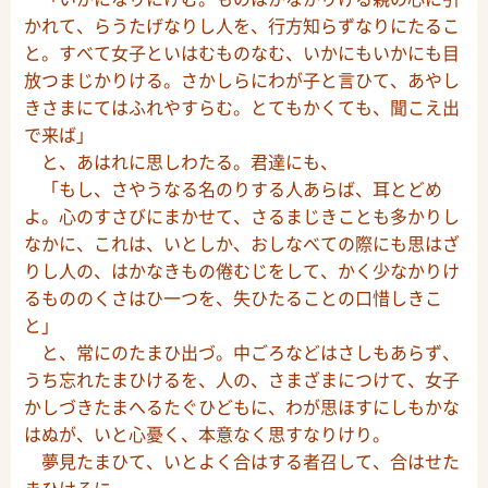
かれて、らうたげなりし人を、行方知らずなりにたるこ
と。すべて女子といはむものなむ、いかにもいかにも目
放つまじかりける。さかしらにわが子と言ひて、あやし
きさまにてはふれやすらむ。とてもかくても、聞こえ出
で来ば」
と、あはれに思しわたる。君達にも、
「もし、さやうなる名のりする人あらば、耳とどめ
よ。心のすさびにまかせて、さるまじきことも多かりし
なかに、これは、いとしか、おしなべての際にも思はざ
りし人の、はかなきもの倦むじをして、かく少なかりけ
るもののくさはひ一つを、失ひたることの口惜しきこ
と」
と、常にのたまひ出づ。中ごろなどはさしもあらず、
うち忘れたまひけるを、人の、さまざまにつけて、女子
かしづきたまへるたぐひどもに、わが思ほすにしもかな
はぬが、いと心憂く、本意なく思すなりけり。
夢見たまひて、いとよく合はする者召して、合はせた