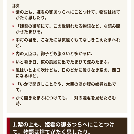
目次
紫の上も、姫君の御あつらへにことつけて、物語は捨て
がたく思したり。
「姫君の御前にて、この世馴れたる物語など、な読み聞
かせたまひそ。
中将の君を、こなたには気遠くもてなしきこえたまへれ
ど、
内の大臣は、御子ども腹々いと多かるに、
いと暑き日、東の釣殿に出でたまひて涼みたまふ。
風はいとよく吹けども、日のどかに曇りなき空の、西日
になるほど、
「いかで聞きしことぞや、大臣のほか腹の娘尋ね出で
て、
かく聞きたまふにつけても、「対の姫君を見せたらむ
時、
紫の上も、姫君の御あつらへにことつけ
て、物語は捨てがたく思したり。