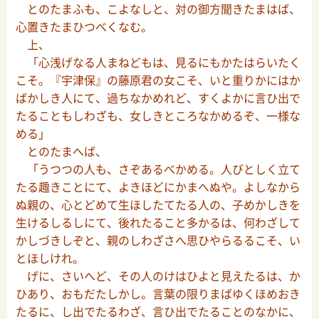
とのたまふも、こよなしと、対の御方聞きたまはば、
心置きたまひつべくなむ。
上、
「心浅げなる人まねどもは、見るにもかたはらいたく
こそ。『宇津保』の藤原君の女こそ、いと重りかにはか
ばかしき人にて、過ちなかめれど、すくよかに言ひ出で
たることもしわざも、女しきところなかめるぞ、一様な
める」
とのたまへば、
「うつつの人も、さぞあるべかめる。人びとしく立て
たる趣きことにて、よきほどにかまへぬや。よしなから
ぬ親の、心とどめて生ほしたてたる人の、子めかしきを
生けるしるしにて、後れたること多かるは、何わざして
かしづきしぞと、親のしわざさへ思ひやらるるこそ、い
とほしけれ。
げに、さいへど、その人のけはひよと見えたるは、か
ひあり、おもだたしかし。言葉の限りまばゆくほめおき
たるに、し出でたるわざ、言ひ出でたることのなかに、