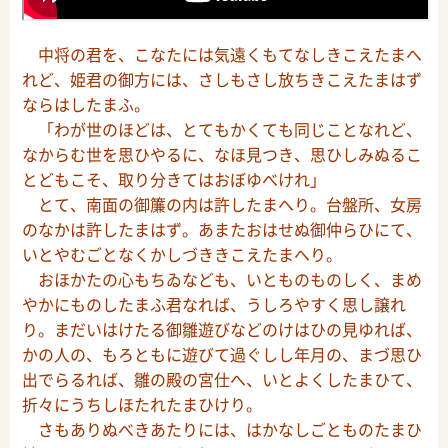
中将の君を、こなたには気遠くもてなしきこえたまへ
れど、姫君の御方には、さしもさし放ちきこえたまはず
ならはしたまふ。
「わが世のほどは、とてもかくても同じことなれど、
なからむ世を思ひやるに、なほ見つき、思ひしみぬるこ
とどもこそ、取り分きてはおぼゆべけれ」
とて、南面の御簾の内は許したまへり。台盤所、女房
のなかは許したまはず。あまたおはせぬ御仲らひにて、
いとやむごとなくかしづききこえたまへり。
おほかたの心もちゐなども、いとものものしく、まめ
やかにものしたまふ君なれば、うしろやすく思し譲れ
り。まだいはけたる御雛遊びなどのけはひの見ゆれば、
かの人の、もろともに遊びて過ぐしし年月の、まづ思ひ
出でらるれば、雛の殿の宮仕へ、いとよくしたまひて、
折々にうちしほたれたまひけり。
さもありぬべきあたりには、はかなしごとものたまひ