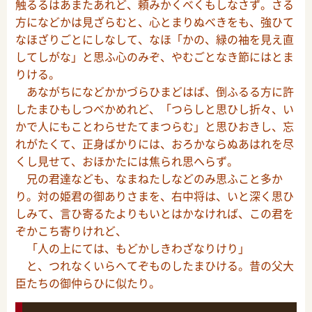
触るるはあまたあれど、頼みかくべくもしなさず。さる
方になどかは見ざらむと、心とまりぬべきをも、強ひて
なほざりごとにしなして、なほ「かの、緑の袖を見え直
してしがな」と思ふ心のみぞ、やむごとなき節にはとま
りける。
あながちになどかかづらひまどはば、倒ふるる方に許
したまひもしつべかめれど、「つらしと思ひし折々、い
かで人にもことわらせたてまつらむ」と思ひおきし、忘
れがたくて、正身ばかりには、おろかならぬあはれを尽
くし見せて、おほかたには焦られ思へらず。
兄の君達なども、なまねたしなどのみ思ふこと多か
り。対の姫君の御ありさまを、右中将は、いと深く思ひ
しみて、言ひ寄るたよりもいとはかなければ、この君を
ぞかこち寄りけれど、
「人の上にては、もどかしきわざなりけり」
と、つれなくいらへてぞものしたまひける。昔の父大
臣たちの御仲らひに似たり。