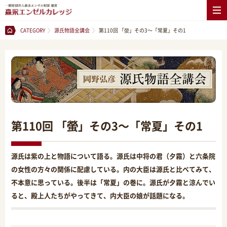
CATEGORY
源氏物語全講会
第110回 「螢」その3～「常夏」その1
第110回 「螢」その3～「常夏」その1
源氏は紫の上と物語について語る。源氏は中将の君（夕霧）と六条院
の女性の方々の関係に配慮している。内の大臣は源氏と比べてみて、
不本意に思っている。後半は「常夏」の巻に。源氏が夕霧と涼んでい
ると、殿上人たちがやってきて、内大臣の娘が話題になる。