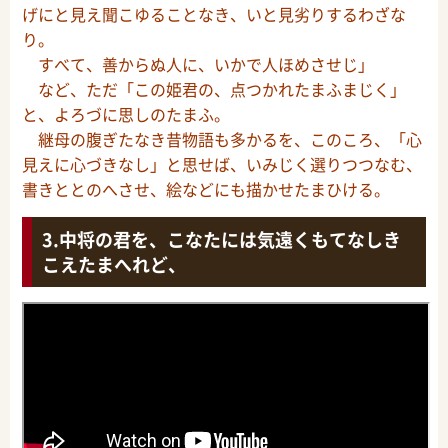
げにと見え聞こゆることなき、いと見劣りするわざな
り。
すべて、善からぬ人に、いかで人ほめさせじ」
など、ただ「この姫君の、点つかれたまふまじく」
と、よろづに思しのたまふ。
継母の腹ぎたなき昔物語も多かるを、このころ、「心
見えに心づきなし」と思せば、いみじく選りつつなむ、
書きととのへさせ、絵などにも描かせたまひける。
中将の君を、こなたには気遠くもてなしき
こえたまへれど、