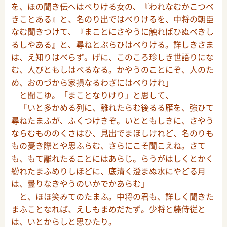
を、ほの聞き伝へはべりける女の、『われなむかこつべ
きことある』と、名のり出ではべりけるを、中将の朝臣
なむ聞きつけて、『まことにさやうに触ればひぬべきし
るしやある』と、尋ねとぶらひはべりける。詳しきさま
は、え知りはべらず。げに、このころ珍しき世語りにな
む、人びともしはべるなる。かやうのことにぞ、人のた
め、おのづから家損なるわざにはべりけれ」
と聞こゆ。「まことなりけり」と思して、
「いと多かめる列に、離れたらむ後るる雁を、強ひて
尋ねたまふが、ふくつけきぞ。いとともしきに、さやう
ならむもののくさはひ、見出でまほしけれど、名のりも
もの憂き際とや思ふらむ、さらにこそ聞こえね。さて
も、もて離れたることにはあらじ。らうがはしくとかく
紛れたまふめりしほどに、底清く澄まぬ水にやどる月
は、曇りなきやうのいかでかあらむ」
と、ほほ笑みてのたまふ。中将の君も、詳しく聞きた
まふことなれば、えしもまめだたず。少将と藤侍従と
は、いとからしと思ひたり。