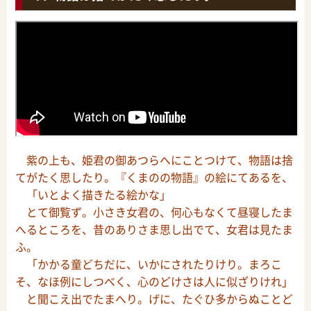
紫の上も、姫君の御あつらへにことつけて、物語は捨
てがたく思したり。『くまのの物語』の絵にてあるを、
「いとよく描きたる絵かな」
とて御覧ず。小さき女君の、何心もなくて昼寝したま
へるところを、昔のありさま思し出でて、女君は見たま
ふ。
「かかる童どちだに、いかにされたりけり。まろこ
そ、なほ例にしつべく、心のどけさは人に似ざりけれ」
と聞こえ出でたまへり。げに、たぐひ多からぬことど