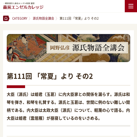
CATEGORY
源氏物語全講会
第111回 「常夏」より その2
第111回 「常夏」より その2
大臣（源氏）は姫君（玉葛）に内大臣家との関係を漏らす。源氏は和
琴を弾き、和琴を礼賛する。源氏と玉葛は、世間に例のない難しい間
柄である。内大臣は太政大臣（源氏）について、軽蔑の心で語る。内
大臣は姫君（雲居雁）が昼寝しているのをいさめる。