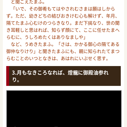
と聞こえたまふ。
「いで、その御肴もてはやされむさまは願はしから
ず。ただ、幼きどちの結びおきけむ心も解けず、年月、
隔てたまふ心むけのつらきなり。まだ下臈なり、世の聞
き耳軽しと思はれば、知らず顔にて、ここに任せたまへ
らむに、うしろめたくはありなましや」
など、うめきたまふ。「さは、かかる御心の隔てある
御仲なりけり」と聞きたまふにも、親に知られたてまつ
らむことのいつとなきは、あはれにいぶせく思す。
月もなきころなれば、燈籠に御殿油参れ
り。