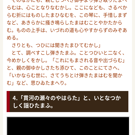
らむは、心ことなりなむかし。ここになども、さるべか
らむ折にはものしたまひなむを、この琴に、手惜しまず
など、あきらかに掻き鳴らしたまはむことやかたから
む。ものの上手は、いづれの道も心やすからずのみぞあ
める。
さりとも、つひには聞きたまひてむかし」
とて、調べすこし弾きたまふ。ことつひいと二なく、
今めかしくをかし。「これにもまされる音や出づらむ」
と、親の御ゆかしさたち添ひて、このことにてさへ、
「いかならむ世に、さてうちとけ弾きたまはむを聞か
む」など、思ひゐたまへり。
「貫河の瀬々のやはらた」と、いとなつか
しく謡ひたまふ。