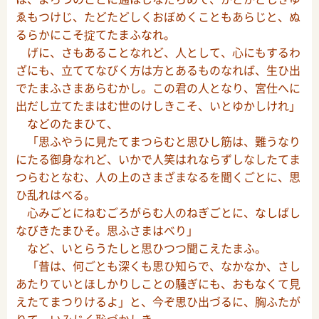
ゑもつけじ、たどたどしくおぼめくこともあらじと、ぬ
るらかにこそ掟てたまふなれ。
げに、さもあることなれど、人として、心にもするわ
ざにも、立ててなびく方は方とあるものなれば、生ひ出
でたまふさまあらむかし。この君の人となり、宮仕へに
出だし立てたまはむ世のけしきこそ、いとゆかしけれ」
などのたまひて、
「思ふやうに見たてまつらむと思ひし筋は、難うなり
にたる御身なれど、いかで人笑はれならずしなしたてま
つらむとなむ、人の上のさまざまなるを聞くごとに、思
ひ乱れはべる。
心みごとにねむごろがらむ人のねぎごとに、なしばし
なびきたまひそ。思ふさまはべり」
など、いとらうたしと思ひつつ聞こえたまふ。
「昔は、何ごとも深くも思ひ知らで、なかなか、さし
あたりていとほしかりしことの騒ぎにも、おもなくて見
えたてまつりけるよ」と、今ぞ思ひ出づるに、胸ふたが