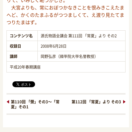
りて、いみじく恥づかしき。
大宮よりも、常におぼつかなきことを恨みきこえたま
へど、かくのたまふるがつつましくて、え渡り見たてま
つりたまはず。
コンテンツ名
源氏物語全講会 第111回 「常夏」より その2
収録日
2008年6月28日
講師
岡野弘彦（國學院大學名誉教授）
平成20年春期講座
第110回 「螢」その3～「常
第112回 「常夏」より その3
夏」その1