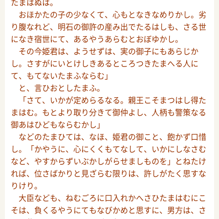
たまはぬは。
おほかたの子の少なくて、心もとなきなめりかし。劣
り腹なれど、明石の御許の産み出でたるはしも、さる世
になき宿世にて、あるやうあらむとおぼゆかし。
その今姫君は、ようせずは、実の御子にもあらじか
し。さすがにいとけしきあるところつきたまへる人に
て、もてないたまふならむ」
と、言ひおとしたまふ。
「さて、いかが定めらるなる。親王こそまつはし得た
まはむ。もとより取り分きて御仲よし、人柄も警策なる
御あはひどもならむかし」
などのたまひては、なほ、姫君の御こと、飽かず口惜
し。「かやうに、心にくくもてなして、いかにしなさむ
など、やすからずいぶかしがらせましものを」とねたけ
れば、位さばかりと見ざらむ限りは、許しがたく思すな
りけり。
大臣なども、ねむごろに口入れかへさひたまはむにこ
そは、負くるやうにてもなびかめと思すに、男方は、さ