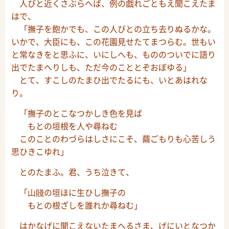
人びと近くさぶらへば、例の戯れごともえ聞こえたま
はで、
「撫子を飽かでも、この人びとの立ち去りぬるかな。
いかで、大臣にも、この花園見せたてまつらむ。世もい
と常なきをと思ふに、いにしへも、もののついでに語り
出でたまへりしも、ただ今のこととぞおぼゆる」
とて、すこしのたまひ出でたるにも、いとあはれな
り。
「撫子のとこなつかしき色を見ば
もとの垣根を人や尋ねむ
このことのわづらはしさにこそ、繭ごもりも心苦しう
思ひきこゆれ」
とのたまふ。君、うち泣きて、
「山賤の垣ほに生ひし撫子の
もとの根ざしを誰れか尋ねむ」
はかなげに聞こえないたまへるさま、げにいとなつか