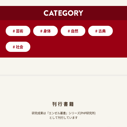
#
芸術
#
身体
#
自然
#
古典
#
社会
刊行書籍
研究成果は『エンゼル叢書』シリーズ(PHP研究所)
として刊行しています