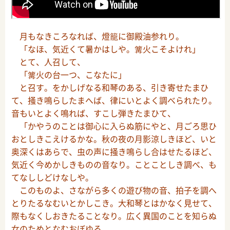
月もなきころなれば、燈籠に御殿油参れり。
「なほ、気近くて暑かはしや。篝火こそよけれ」
とて、人召して、
「篝火の台一つ、こなたに」
と召す。をかしげなる和琴のある、引き寄せたまひ
て、掻き鳴らしたまへば、律にいとよく調べられたり。
音もいとよく鳴れば、すこし弾きたまひて、
「かやうのことは御心に入らぬ筋にやと、月ごろ思ひ
おとしきこえけるかな。秋の夜の月影涼しきほど、いと
奥深くはあらで、虫の声に掻き鳴らし合はせたるほど、
気近く今めかしきものの音なり。ことことしき調べ、も
てなししどけなしや。
このものよ、さながら多くの遊び物の音、拍子を調へ
とりたるなむいとかしこき。大和琴とはかなく見せて、
際もなくしおきたることなり。広く異国のことを知らぬ
女のためとなむおぼゆる。