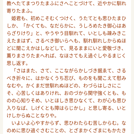
教へたてまつりたまふにさへことづけて、近やかに馴れ
寄りたまふ。
姫君も、初めこそむくつけく、うたてとも思ひたまひ
しか、「かくても、なだらかに、うしろめたき御心はあ
らざりけり」と、やうやう目馴れて、いとしも疎みきこ
えたまはず、さるべき御いらへも、馴れ馴れしからぬほ
どに聞こえかはしなどして、見るままにいと愛敬づき、
薫りまさりたまへれば、なほさてもえ過ぐしやるまじく
思し返す。
「さはまた、さて、ここながらかしづき据ゑて、さる
べき折々に、はかなくうち忍び、ものをも聞こえて慰み
なむや。かくまだ世馴れぬほどの、わづらはしさにこ
そ、心苦しくはありけれ、おのづから関守強くとも、も
のの心知りそめ、いとほしき思ひなくて、わが心も思ひ
入りなば、しげくとも障はらじかし」と思し寄る、いと
けしからぬことなりや。
いよいよ心やすからず、思ひわたらむ苦しからむ。な
のめに思ひ過ぐさむことの、とざまかくざまにもかたき