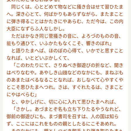
同じくは、心とどめて物などに掻き合はせて習ひたま
へ。深き心とて、何ばかりもあらずながら、またまこと
に弾き得ることはかたきにやあらむ、ただ今は、この内
大臣になずらふ人なしかし。
ただはかなき同じ菅掻きの音に、よろづのものの音、
籠もり通ひて、いふかたもなくこそ、響きのぼれ」
と語りたまへば、ほのぼの心得て、いかでと思すこと
なれば、いとどいぶかしくて、
「このわたりにて、さりぬべき御遊びの折など、聞き
はべりなむや。あやしき山賤などのなかにも、まねぶも
のあまたはべるなることなれば、おしなべて心やすくや
とこそ思ひたまへつれ。さは、すぐれたるは、さまこと
にやはべらむ」
と、ゆかしげに、切に心に入れて思ひたまへれば、
「さかし。あづまとぞ名も立ち下りたるやうなれど、
御前の御遊びにも、まづ書司を召すは、人の国は知ら
ず、ここにはこれをものの親としたるにこそあめれ。
そのなかにも、親としつべき御手より弾き取りたまへ