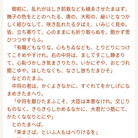
御前に、乱れがはしき前栽なども植ゑさせたまはず、
撫子の色をととのへたる、唐の、大和の、籬いとなつか
しく結ひなして、咲き乱れたる夕ばえ、いみじく見ゆ。
皆、立ち寄りて、心のままにも折り取らぬを、飽かず思
ひつつやすらふ。
「有職どもなりな。心もちゐなども、とりどりにつけ
てこそめやすけれ。右の中将は、ましてすこし静まり
て、心恥づかしき気まさりたり。いかにぞや、おとづれ
聞こゆや。はしたなくも、なさし放ちたまひそ」
などのたまふ。
中将の君は、かくよきなかに、すぐれてをかしげにな
まめきたまへり。
「中将を厭ひたまふこそ、大臣は本意なけれ。交じり
ものなく、きらきらしかめるなかに、大君だつ筋にて、
かたくななりとにや」
とのたまへば、
「来まさば、といふ人もはべりけるを」