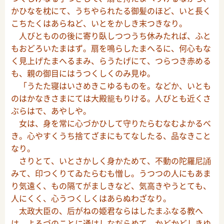
かひなを枕にて、うちやられたる御髪のほど、いと長く
こちたくはあらねど、いとをかしき末つきなり。
人びとものの後に寄り臥しつつうち休みたれば、ふと
もおどろいたまはず。扇を鳴らしたまへるに、何心もな
く見上げたまへるまみ、らうたげにて、つらつき赤める
も、親の御目にはうつくしくのみ見ゆ。
「うたた寝はいさめきこゆるものを。などか、いとも
のはかなきさまにては大殿籠もりける。人びとも近くさ
ぶらはで、あやしや。
女は、身を常に心づかひして守りたらむなむよかるべ
き。心やすくうち捨てざまにもてなしたる、品なきこと
なり。
さりとて、いとさかしく身かためて、不動の陀羅尼誦
みて、印つくりてゐたらむも憎し。うつつの人にもあま
り気遠く、もの隔てがましきなど、気高きやうとても、
人にくく、心うつくしくはあらぬわざなり。
太政大臣の、后がねの姫君ならはしたまふなる教へ
は、よろづのことに通はしなだらめて、かどかどしきゆ