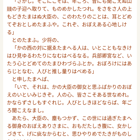
「さかし。そこにこそは、年ごろ、音にも聞こえぬ山
賤の子迎へ取りて、ものめかしたつれ。をさをさ人の上
もどきたまはぬ大臣の、このわたりのことは、耳とどめ
てぞおとしめたまふや。これぞ、おぼえある心地しけ
る」
とのたまふ。少将の、
「かの西の対に据ゑたまへる人は、いとこともなきけ
はひ見ゆるわたりになむはべるなる。兵部卿宮など、い
たう心とどめてのたまひわづらふとか。おぼろけにはあ
らじとなむ、人びと推し量りはべめる」
と申したまへば、
「いで、それは、かの大臣の御女と思ふばかりのおぼ
えのいといみじきぞ。人の心、皆さこそある世なめれ。
かならずさしもすぐれじ。人びとしきほどならば、年ご
ろ聞こえなまし。
あたら、大臣の、塵もつかず、この世には過ぎたまへ
る御身のおぼえありさまに、おもだたしき腹に、女かし
づきて、げに疵なからむと、思ひやりめでたきがものし