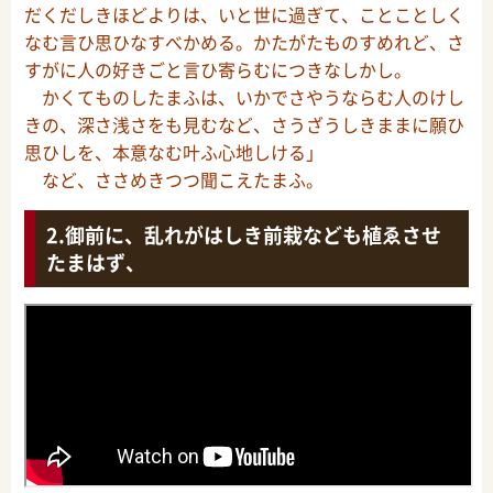
だくだしきほどよりは、いと世に過ぎて、ことことしく
なむ言ひ思ひなすべかめる。かたがたものすめれど、さ
すがに人の好きごと言ひ寄らむにつきなしかし。
かくてものしたまふは、いかでさやうならむ人のけし
きの、深さ浅さをも見むなど、さうざうしきままに願ひ
思ひしを、本意なむ叶ふ心地しける」
など、ささめきつつ聞こえたまふ。
御前に、乱れがはしき前栽なども植ゑさせ
たまはず、