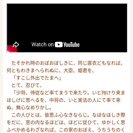
たそかれ時のおぼおぼしきに、同じ直衣どもなれば、
何ともわきまへられぬに、大臣、姫君を、
「すこし外出でたまへ」
とて、忍びて、
「少将、侍従など率てまうで来たり。いと翔けり来ま
ほしげに思へるを、中将の、いと実法の人にて率て来
ぬ、無心なめりかし。
この人びとは、皆思ふ心なきならじ。なほなほしき際
をだに、窓の内なるほどは、ほどに従ひて、ゆかしく思
ふべかめるわざなれば、この家のおぼえ、うちうちのく