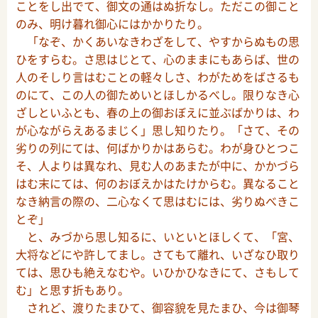
ことをし出でて、御文の通はぬ折なし。ただこの御こと
のみ、明け暮れ御心にはかかりたり。
「なぞ、かくあいなきわざをして、やすからぬもの思
ひをすらむ。さ思はじとて、心のままにもあらば、世の
人のそしり言はむことの軽々しさ、わがためをばさるも
のにて、この人の御ためいとほしかるべし。限りなき心
ざしといふとも、春の上の御おぼえに並ぶばかりは、わ
が心ながらえあるまじく」思し知りたり。「さて、その
劣りの列にては、何ばかりかはあらむ。わが身ひとつこ
そ、人よりは異なれ、見む人のあまたが中に、かかづら
はむ末にては、何のおぼえかはたけからむ。異なること
なき納言の際の、二心なくて思はむには、劣りぬべきこ
とぞ」
と、みづから思し知るに、いといとほしくて、「宮、
大将などにや許してまし。さてもて離れ、いざなひ取り
ては、思ひも絶えなむや。いひかひなきにて、さもして
む」と思す折もあり。
されど、渡りたまひて、御容貌を見たまひ、今は御琴