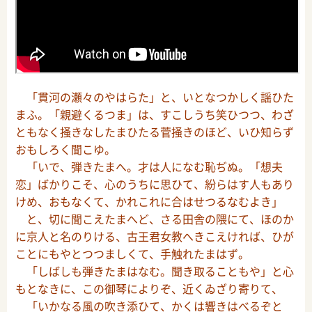
「貫河の瀬々のやはらた」と、いとなつかしく謡ひた
まふ。「親避くるつま」は、すこしうち笑ひつつ、わざ
ともなく掻きなしたまひたる菅掻きのほど、いひ知らず
おもしろく聞こゆ。
「いで、弾きたまへ。才は人になむ恥ぢぬ。「想夫
恋」ばかりこそ、心のうちに思ひて、紛らはす人もあり
けめ、おもなくて、かれこれに合はせつるなむよき」
と、切に聞こえたまへど、さる田舎の隈にて、ほのか
に京人と名のりける、古王君女教へきこえければ、ひが
ことにもやとつつましくて、手触れたまはず。
「しばしも弾きたまはなむ。聞き取ることもや」と心
もとなきに、この御琴によりぞ、近くゐざり寄りて、
「いかなる風の吹き添ひて、かくは響きはべるぞと