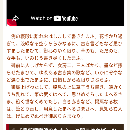
例の寝殿に離れおはしまして書きたまふ。花ざかり過
ぎて、浅緑なる空うららかなるに、古き言どもなど思ひ
すましたまひて、御心のゆく限り、草のも、ただのも、
女手も、いみじう書き尽くしたまふ。
御前に人しげからず、女房二、三人ばかり、墨など擦
らせたまひて、ゆゑある古き集の歌など、いかにぞやな
ど選り出でたまふに、口惜しからぬ限りさぶらふ。
御簾上げわたして、脇息の上に草子うち置き、端近く
うち乱れて、筆の尻くはへて、思ひめぐらしたまへるさ
ま、飽く世なくめでたし。白き赤きなど、掲焉なる枚
は、筆とり直し、用意したまへるさまさへ、見知らむ人
は、げにめでぬべき御ありさまなり。