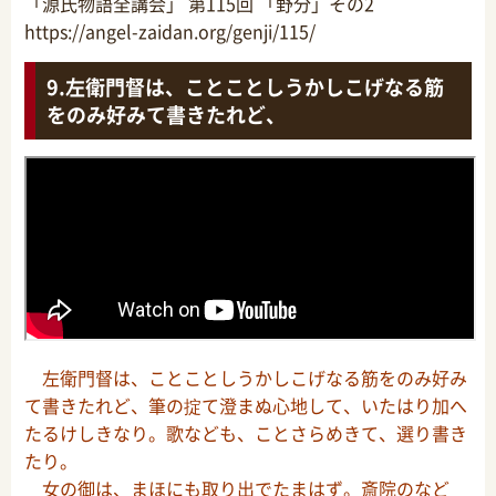
「源氏物語全講会」 第115回 「野分」その2
https://angel-zaidan.org/genji/115/
左衛門督は、ことことしうかしこげなる筋
をのみ好みて書きたれど、
左衛門督は、ことことしうかしこげなる筋をのみ好み
て書きたれど、筆の掟て澄まぬ心地して、いたはり加へ
たるけしきなり。歌なども、ことさらめきて、選り書き
たり。
女の御は、まほにも取り出でたまはず。斎院のなど