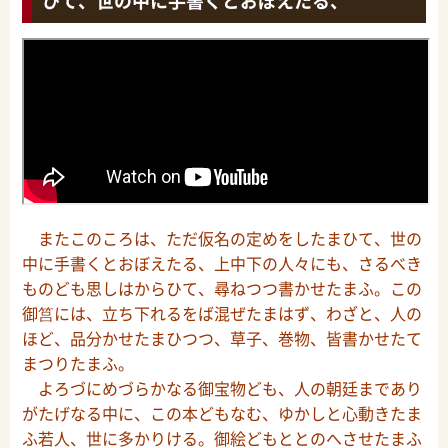
ひて、世の中に手書くとおぼえたる、
またこのころは、ただ仮名の定めをしたまひて、世の
中に手書くとおぼえたる、上中下の人々にも、さるべき
ものども思しはからひて、尋ねつつ書かせたまふ。この
御筥には、立ち下れるをば混ぜたまはず、わざと、人の
ほど、品分かせたまひつつ、草子、巻物、皆書かせたて
まつりたまふ。
よろづにめづらかなる御宝物ども、人の朝廷まであり
がたげなる中に、この本どもなむ、ゆかしと心動きたま
ふ若人、世に多かりける。御絵どもととのへさせたまふ