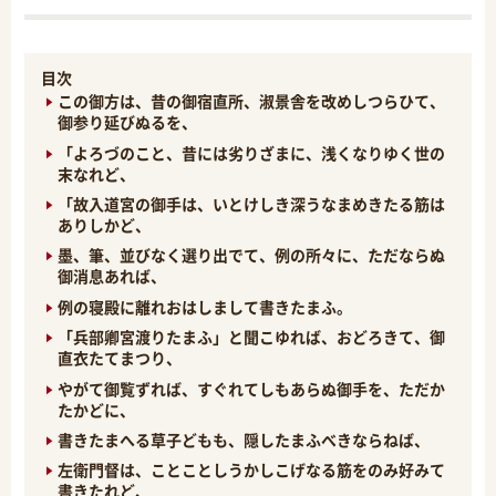
目次
この御方は、昔の御宿直所、淑景舎を改めしつらひて、
御参り延びぬるを、
「よろづのこと、昔には劣りざまに、浅くなりゆく世の
末なれど、
「故入道宮の御手は、いとけしき深うなまめきたる筋は
ありしかど、
墨、筆、並びなく選り出でて、例の所々に、ただならぬ
御消息あれば、
例の寝殿に離れおはしまして書きたまふ。
「兵部卿宮渡りたまふ」と聞こゆれば、おどろきて、御
直衣たてまつり、
やがて御覧ずれば、すぐれてしもあらぬ御手を、ただか
たかどに、
書きたまへる草子どもも、隠したまふべきならねば、
左衛門督は、ことことしうかしこげなる筋をのみ好みて
書きたれど、