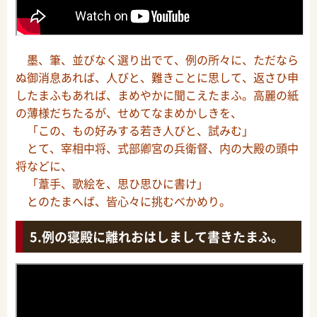
墨、筆、並びなく選り出でて、例の所々に、ただなら
ぬ御消息あれば、人びと、難きことに思して、返さひ申
したまふもあれば、まめやかに聞こえたまふ。高麗の紙
の薄様だちたるが、せめてなまめかしきを、
「この、もの好みする若き人びと、試みむ」
とて、宰相中将、式部卿宮の兵衛督、内の大殿の頭中
将などに、
「葦手、歌絵を、思ひ思ひに書け」
とのたまへば、皆心々に挑むべかめり。
例の寝殿に離れおはしまして書きたまふ。