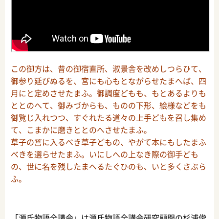
この御方は、昔の御宿直所、淑景舎を改めしつらひて、
御参り延びぬるを、宮にも心もとながらせたまへば、四
月にと定めさせたまふ。御調度どもも、もとあるよりも
ととのへて、御みづからも、ものの下形、絵様などをも
御覧じ入れつつ、すぐれたる道々の上手どもを召し集め
て、こまかに磨きととのへさせたまふ。
草子の筥に入るべき草子どもの、やがて本にもしたまふ
べきを選らせたまふ。いにしへの上なき際の御手ども
の、世に名を残したまへるたぐひのも、いと多くさぶら
ふ。
「源氏物語全講会」は源氏物語全講会研究顧問の杉浦俊