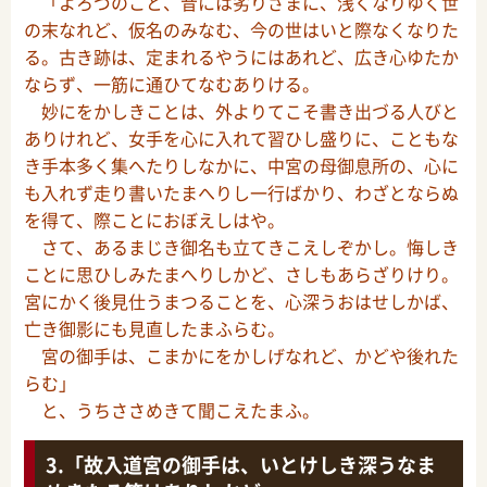
「よろづのこと、昔には劣りざまに、浅くなりゆく世
の末なれど、仮名のみなむ、今の世はいと際なくなりた
る。古き跡は、定まれるやうにはあれど、広き心ゆたか
ならず、一筋に通ひてなむありける。
妙にをかしきことは、外よりてこそ書き出づる人びと
ありけれど、女手を心に入れて習ひし盛りに、こともな
き手本多く集へたりしなかに、中宮の母御息所の、心に
も入れず走り書いたまへりし一行ばかり、わざとならぬ
を得て、際ことにおぼえしはや。
さて、あるまじき御名も立てきこえしぞかし。悔しき
ことに思ひしみたまへりしかど、さしもあらざりけり。
宮にかく後見仕うまつることを、心深うおはせしかば、
亡き御影にも見直したまふらむ。
宮の御手は、こまかにをかしげなれど、かどや後れた
らむ」
と、うちささめきて聞こえたまふ。
「故入道宮の御手は、いとけしき深うなま