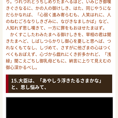
り。つれづれとうちしめりたまへるほど、いみじき御嘆
きぐさなるに、かの人の御けしき、はた、同じやうにな
だらかなれば、「心弱く進み寄らむも、人笑はれに、人
のねむごろなりしきざみに、なびきなましかば」など、
人知れず思し嘆きて、一方に罪をもおほせたまはず。
かくすこしたわみたまへる御けしきを、宰相の君は聞
きたまへど、しばしつらかりし御心を憂しと思へば、つ
れなくもてなし、しづめて、さすがに他ざまの心はつく
べくもおぼえず、心づから戯れにくき折多かれど、「浅
緑」聞こえごちし御乳母どもに、納言に上りて見えむの
御心深かるべし。
大臣は、「あやしう浮きたるさまかな」
と、思し悩みて、