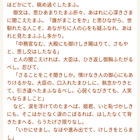
ほどかにて、眺め過ぐしたまふ。
御文は、思ひあまりたまふ折々、あはれに心深きさま
に聞こえたまふ。「誰がまことをか」と思ひながら、世
馴れたる人こそ、あながちに人の心をも疑ふなれ、あは
れと見たまふふし多かり。
「中務宮なむ、大殿にも御けしき賜はりて、さもや
と、思し交はしたなる」
と人の聞こえければ、大臣は、ひき返し御胸ふたがる
べし。忍びて、
「さることをこそ聞きしか。情けなき人の御心にもあ
りけるかな。大臣の、口入れたまひしに、執念かりきと
て、引き違へたまふなるべし。心弱くなびきても、人笑
へならましこと」
など、涙を浮けてのたまへば、姫君、いと恥づかしき
にも、そこはかとなく涙のこぼるれば、はしたなくて背
きたまへる、らうたげさ限りなし。
「いかにせまし。なほや進み出でて、けしきをとらま
し」