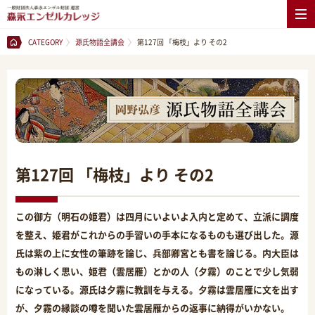
CATEGORY
源氏物語全講会
第127回 「梅枝」より その2
第127回 「梅枝」より その2
この御方（明石の姫君）は四月にいよいよ入内と定めて、立派に調度
を整え、姫君がこれからの手習いの手本になるものも選び出した。源
氏は紫の上に女性の筆跡を論じ、兵部卿宮とも書を論じる。内大臣は
もの淋しく思い、姫君（雲居雁）とかの人（夕霧）のことで少し気弱
になっている。源氏は夕霧に教訓を与える。夕霧は雲居雁に文を出す
が、夕霧の縁談の噂を聞いた雲居雁からの返事に納得がいかない。