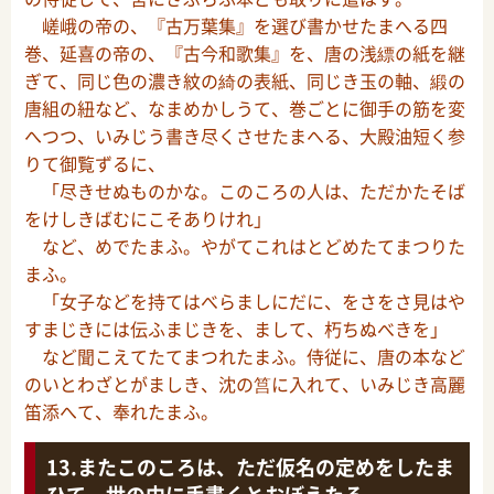
嵯峨の帝の、『古万葉集』を選び書かせたまへる四
巻、延喜の帝の、『古今和歌集』を、唐の浅縹の紙を継
ぎて、同じ色の濃き紋の綺の表紙、同じき玉の軸、緞の
唐組の紐など、なまめかしうて、巻ごとに御手の筋を変
へつつ、いみじう書き尽くさせたまへる、大殿油短く参
りて御覧ずるに、
「尽きせぬものかな。このころの人は、ただかたそば
をけしきばむにこそありけれ」
など、めでたまふ。やがてこれはとどめたてまつりた
まふ。
「女子などを持てはべらましにだに、をさをさ見はや
すまじきには伝ふまじきを、まして、朽ちぬべきを」
など聞こえてたてまつれたまふ。侍従に、唐の本など
のいとわざとがましき、沈の筥に入れて、いみじき高麗
笛添へて、奉れたまふ。
またこのころは、ただ仮名の定めをしたま