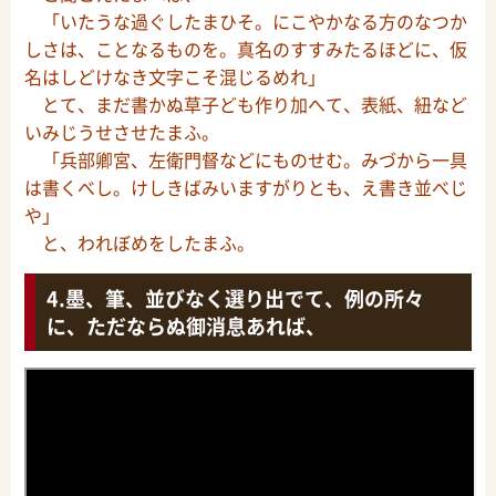
「いたうな過ぐしたまひそ。にこやかなる方のなつか
しさは、ことなるものを。真名のすすみたるほどに、仮
名はしどけなき文字こそ混じるめれ」
とて、まだ書かぬ草子ども作り加へて、表紙、紐など
いみじうせさせたまふ。
「兵部卿宮、左衛門督などにものせむ。みづから一具
は書くべし。けしきばみいますがりとも、え書き並べじ
や」
と、われぼめをしたまふ。
墨、筆、並びなく選り出でて、例の所々
に、ただならぬ御消息あれば、