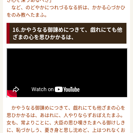
など、のどやかにつれづるなる折は、かかる心づかひ
をのみ教へたまふ。
かやうなる御諌めにつきて、戯れにても他
ざまの心を思ひかかるは、
かやうなる御諌めにつきて、戯れにても他ざまの心を
思ひかかるは、あはれに、人やりならずおぼえたまふ。
女も、常よりことに、大臣の思ひ嘆きたまへる御けしき
に、恥づかしう、憂き身と思し沈めど、上はつれなくお