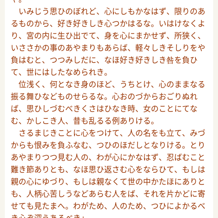
いみじう思ひのぼれど、心にしもかなはず、限りのあ
るものから、好き好きしき心つかはるな。いはけなくよ
り、宮の内に生ひ出でて、身を心にまかせず、所狭く、
いささかの事のあやまりもあらば、軽々しきそしりをや
負はむと、つつみしだに、なほ好き好きしき咎を負ひ
て、世にはしたなめられき。
位浅く、何となき身のほど、うちとけ、心のままなる
振る舞ひなどものせらるな。心おのづからおごりぬれ
ば、思ひしづむべきくさはひなき時、女のことにてな
む、かしこき人、昔も乱るる例ありける。
さるまじきことに心をつけて、人の名をも立て、みづ
からも恨みを負ふなむ、つひのほだしとなりける。とり
あやまりつつ見む人の、わが心にかなはず、忍ばむこと
難き節ありとも、なほ思ひ返さむ心をならひて、もしは
親の心にゆづり、もしは親なくて世の中かたほにありと
も、人柄心苦しうなどあらむ人をば、それを片かどに寄
せても見たまへ。わがため、人のため、つひによかるべ
き心ぞ深うあるべき」