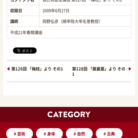
収録日
2009年6月27日
講師
岡野弘彦（國學院大學名誉教授）
平成21年春期講座
第126回 「梅枝」より その1
第128回 「藤裏葉」より その
1
#
芸術
#
身体
#
自然
#
古典