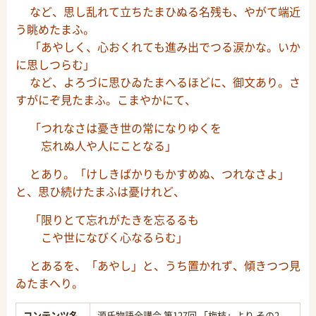
など、思し乱れて立ちたまひぬる名残も、やがて端近
う眺めたまふ。
「あやしく、心おくれても進み出でつる涙かな。いか
に思しつらむ」
など、よろづに思ひゐたまへるほどに、御文あり。さ
すがにぞ見たまふ。こまやかにて、
「つれなさは憂き世の常になりゆくを
忘れぬ人や人にことなる」
とあり。「けしきばかりもかすめぬ、つれなさよ」
と、思ひ続けたまふは憂けれど、
「限りとて忘れがたきを忘るるも
こや世になびく心なるらむ」
とあるを、「あやし」と、うち置かれず、傾きつつ見
ゐたまへり。
コンテンツ名
源氏物語全講会 第127回 「梅枝」より その2