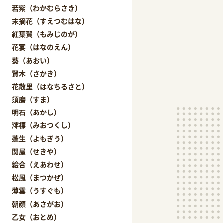
若紫（わかむらさき）
末摘花（すえつむはな）
紅葉賀（もみじのが）
花宴（はなのえん）
葵（あおい）
賢木（さかき）
花散里（はなちるさと）
須磨（すま）
明石（あかし）
澪標（みおつくし）
蓬生（よもぎう）
関屋（せきや）
絵合（えあわせ）
松風（まつかぜ）
薄雲（うすぐも）
朝顔（あさがお）
乙女（おとめ）