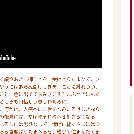
く譲りおきし御ことを、受けとりたまひて、さ
やうにはあらぬ御けしきを、ことに触れつつ、
こと、色に出でて恨みきこえたまふべきにもあ
ところも口惜しう思しわたるに、
、何かは、人笑へに、世を恨みたるけしきなら
の後見には、なほ頼まれぬべき御おきてなる
しるしには思ひなして、憎げに背くさまにはあ
ろき宮賜はりたまへるを、繕ひて住ませたてま