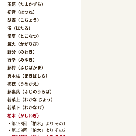
玉葛（たまかずら）
初音（はつね）
胡蝶（こちょう）
蛍（ほたる）
常夏（とこなつ）
篝火（かがりび）
野分（のわき）
行幸（みゆき）
藤袴（ふじばかま）
真木柱（まきばしら）
梅枝（うめがえ）
藤裏葉（ふじのうらば）
若菜上（わかな じょう）
若菜下（わかな げ）
柏木（かしわぎ）
第158回 「柏木」より その1
第159回 「柏木」より その2