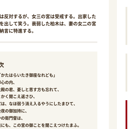
は反対するが、女三の宮は受戒する。出家した
を出して笑う。衰弱した柏木は、妻の女二の宮
納言に特進する。
次
「かたはらいたき御座なれども」
御心の内、
大殿の君、憂しと思す方も忘れて、
とかく聞こえ返さひ、
宮は、なほ弱う消え入るやうにしたまひて、
後夜の御加持に、
かの衛門督は、
誰にも、この宮の御ことを聞こえつけたまふ。