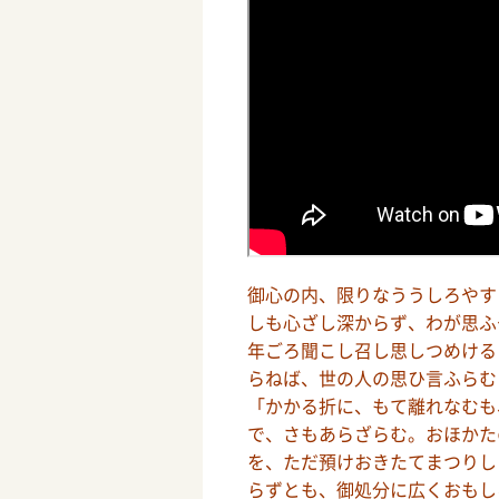
御心の内、限りなううしろやす
しも心ざし深からず、わが思ふ
年ごろ聞こし召し思しつめける
らねば、世の人の思ひ言ふらむ
「かかる折に、もて離れなむも
で、さもあらざらむ。おほかた
を、ただ預けおきたてまつりし
らずとも、御処分に広くおもし