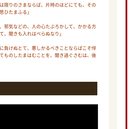
は限りのさまならば、片時のほどにても、その
思ひたまふる」
、邪気などの、人の心たぶろかして、かかる方
て、聞きも入れはべらぬなり」
に負けぬとて、悪しかるべきことならばこそ憚
てものしたまはむことを、聞き過ぐさむは、後