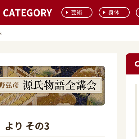
CATEGORY
芸術
身体
3
」より その3