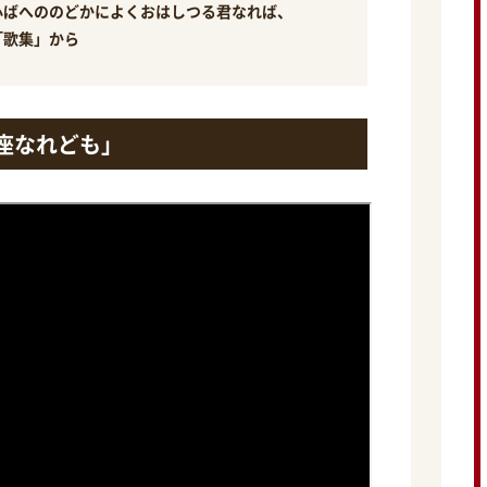
心ばへののどかによくおはしつる君なれば、
「歌集」から
座なれども」