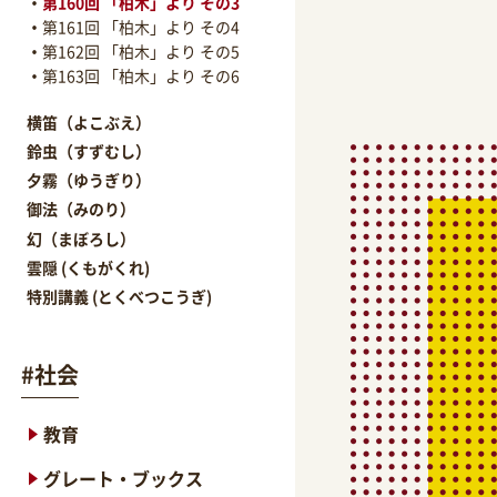
第160回 「柏木」より その3
第161回 「柏木」より その4
第162回 「柏木」より その5
第163回 「柏木」より その6
横笛（よこぶえ）
鈴虫（すずむし）
夕霧（ゆうぎり）
御法（みのり）
幻（まぼろし）
雲隠 (くもがくれ)
特別講義 (とくべつこうぎ)
#
社会
教育
グレート・ブックス