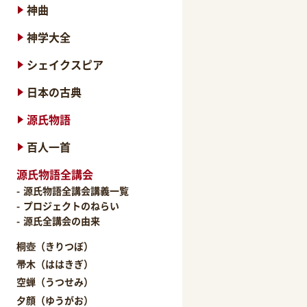
神曲
神学大全
シェイクスピア
日本の古典
源氏物語
百人一首
源氏物語全講会
源氏物語全講会講義一覧
プロジェクトのねらい
源氏全講会の由来
桐壺（きりつぼ）
帚木（ははきぎ）
空蝉（うつせみ）
夕顔（ゆうがお）