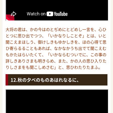
大将の君は、かの今はのとぢめにとどめし一言を、心ひ
とつに思ひ出でつつ、「いかなりしことぞ」とは、いと
聞こえまほしう、御けしきもゆかしきを、ほの心得て思
ひ寄らるることもあれば、なかなかうち出でて聞こえむ
もかたはらいたくて、「いかならむついでに、この事の
詳しきありさまも明きらめ、また、かの人の思ひ入りた
りしさまをも聞こしめさむ」と、思ひわたりたまふ。
秋の夕べのものあはれなるに、