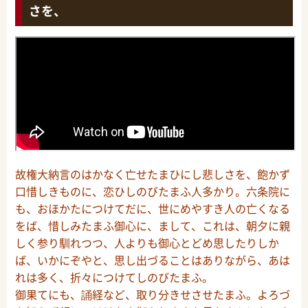
さを、
故権大納言のはかなく亡せたまひにし悲しさを、飽かず
口惜しきものに、恋ひしのびたまふ人多かり。六条院に
も、おほかたにつけてだに、世にめやすき人の亡くなる
をば、惜しみたまふ御心に、まして、これは、朝夕に親
しく参り馴れつつ、人よりも御心とどめ思したりしか
ば、いかにぞやと、思し出づることはありながら、あは
れは多く、折々につけてしのびたまふ。
御果てにも、誦経など、取り分きせさせたまふ。よろづ