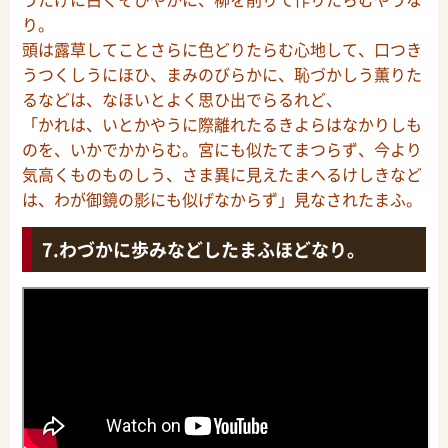
り。
頭は露草してことさらに色どりたらむ心地して、口つき
うつくしうにほひ、まみのびらかに、恥づかしう薫りた
るなどは、なほいとよく思ひ出でらるれど、
「かれは、いとかやうに際離れたるきよらはなかりしも
のを、いかでかからむ。宮にも似たてまつらず、今より
気高くものものしう、さま異に見えたまへるけしきなど
は、わが御鏡の影にも似げなからず」見なされたまふ。
わづかに歩みなどしたまふほどなり。