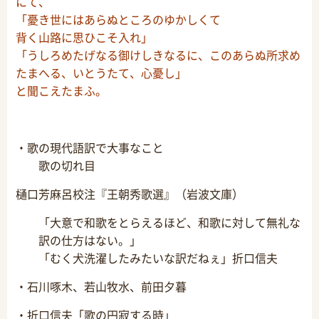
にて、
「憂き世にはあらぬところのゆかしくて
背く山路に思ひこそ入れ」
「うしろめたげなる御けしきなるに、このあらぬ所求め
たまへる、いとうたて、心憂し」
と聞こえたまふ。
・歌の現代語訳で大事なこと
歌の切れ目
樋口芳麻呂校注『王朝秀歌選』（岩波文庫）
「大意で和歌をとらえるほど、和歌に対して無礼な
訳の仕方はない。」
「むく犬洗濯したみたいな訳だねぇ」折口信夫
・石川啄木、若山牧水、前田夕暮
・折口信夫「歌の円寂する時」