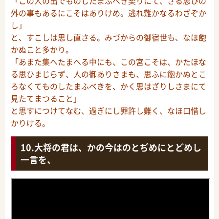
「この人の出でものしたまふべき契りにて、さる思ひの
外の事もあるにこそはありけめ。逃れ難かなるわざぞか
し」
と、すこしは思し直さる。みづからの御宿世も、なほ飽
かぬこと多かり。
「あまた集へたまへる中にも、この宮こそは、かたほな
る思ひまじらず、人の御ありさまも、思ふに飽かぬとこ
ろなくてものしたまふべきを、かく思はざりしさまにて
見たてまつること」
と思すにつけてなむ、過ぎにし罪許し難く、なほ口惜し
かりける。
大将の君は、かの今はのとぢめにとどめし
一言を、