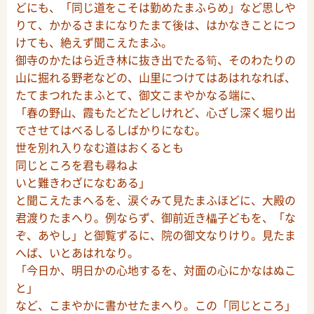
どにも、「同じ道をこそは勤めたまふらめ」など思しや
りて、かかるさまになりたまて後は、はかなきことにつ
けても、絶えず聞こえたまふ。
御寺のかたはら近き林に抜き出でたる筍、そのわたりの
山に掘れる野老などの、山里につけてはあはれなれば、
たてまつれたまふとて、御文こまやかなる端に、
「春の野山、霞もたどたどしけれど、心ざし深く堀り出
でさせてはべるしるしばかりになむ。
世を別れ入りなむ道はおくるとも
同じところを君も尋ねよ
いと難きわざになむある」
と聞こえたまへるを、涙ぐみて見たまふほどに、大殿の
君渡りたまへり。例ならず、御前近き櫑子どもを、「な
ぞ、あやし」と御覧ずるに、院の御文なりけり。見たま
へば、いとあはれなり。
「今日か、明日かの心地するを、対面の心にかなはぬこ
と」
など、こまやかに書かせたまへり。この「同じところ」