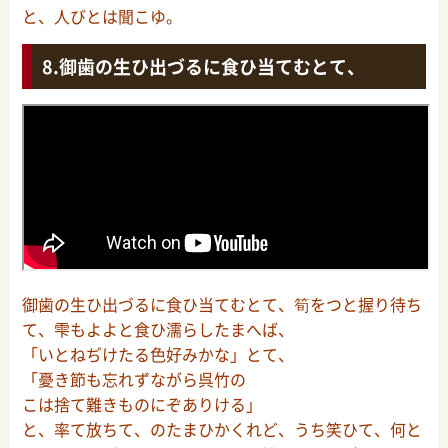
と、人びとは聞こゆ。
御歯の生ひ出づるに食ひ当てむとて、
御歯の生ひ出づるに食ひ当てむとて、筍をつと握り待ち
て、雫もよよと食ひ濡らしたまへば、
「いとねぢけたる色好みかな」とて、
「憂き節も忘れずながら呉竹の
こは捨て難きものにぞありける」
と、率て放ちて、のたまひかくれど、うち笑ひて、何と