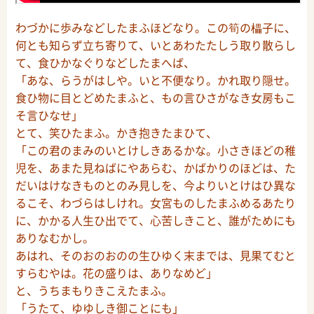
わづかに歩みなどしたまふほどなり。この筍の櫑子に、
何とも知らず立ち寄りて、いとあわたたしう取り散らし
て、食ひかなぐりなどしたまへば、
「あな、らうがはしや。いと不便なり。かれ取り隠せ。
食ひ物に目とどめたまふと、もの言ひさがなき女房もこ
そ言ひなせ」
とて、笑ひたまふ。かき抱きたまひて、
「この君のまみのいとけしきあるかな。小さきほどの稚
児を、あまた見ねばにやあらむ、かばかりのほどは、た
だいはけなきものとのみ見しを、今よりいとけはひ異な
るこそ、わづらはしけれ。女宮ものしたまふめるあたり
に、かかる人生ひ出でて、心苦しきこと、誰がためにも
ありなむかし。
あはれ、そのおのおのの生ひゆく末までは、見果てむと
すらむやは。花の盛りは、ありなめど」
と、うちまもりきこえたまふ。
「うたて、ゆゆしき御ことにも」