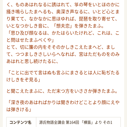
く、ものあはれなるに誘はれて、箏の琴をいとほのかに
掻き鳴らしたまへるも、奥深き声なるに、いとど心とま
り果てて、なかなかに思ほゆれば、琵琶を取り寄せて、
いとなつかしき音に、「想夫恋」を弾きたまふ。
「思ひ及び顔なるは、かたはらいたけれど、これは、こ
と問はせたまふべくや」
とて、切に簾の内をそそのかしきこえたまへど、まし
て、つつましきさしいらへなれば、宮はただものをのみ
あはれと思し続けたるに、
「ことに出でて言はぬも言ふにまさるとは人に恥ぢたる
けしきをぞ見る」
と聞こえたまふに、ただ末つ方をいささか弾きたまふ。
「深き夜のあはればかりは聞きわけどことより顔にえや
は弾きける」
コンテンツ名
源氏物語全講会 第164回 「横笛」より その1