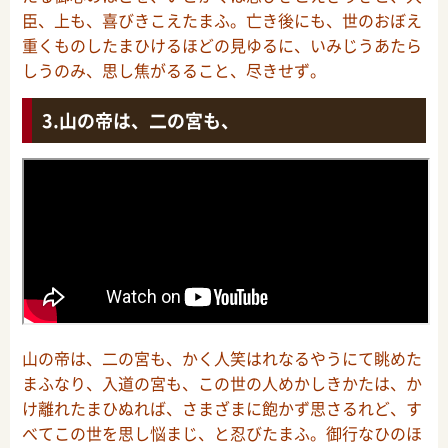
臣、上も、喜びきこえたまふ。亡き後にも、世のおぼえ
重くものしたまひけるほどの見ゆるに、いみじうあたら
しうのみ、思し焦がるること、尽きせず。
山の帝は、二の宮も、
山の帝は、二の宮も、かく人笑はれなるやうにて眺めた
まふなり、入道の宮も、この世の人めかしきかたは、か
け離れたまひぬれば、さまざまに飽かず思さるれど、す
べてこの世を思し悩まじ、と忍びたまふ。御行なひのほ