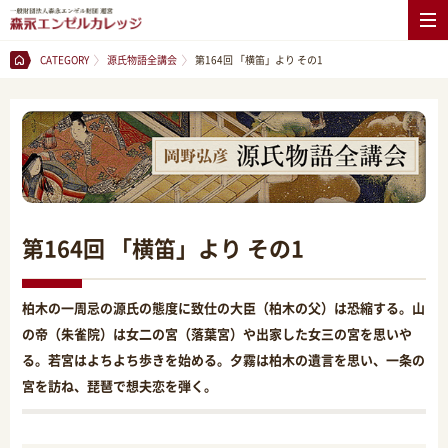
CATEGORY
源氏物語全講会
第164回 「横笛」より その1
第164回 「横笛」より その1
柏木の一周忌の源氏の態度に致仕の大臣（柏木の父）は恐縮する。山
の帝（朱雀院）は女二の宮（落葉宮）や出家した女三の宮を思いや
る。若宮はよちよち歩きを始める。夕霧は柏木の遺言を思い、一条の
宮を訪ね、琵琶で想夫恋を弾く。