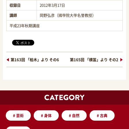
収録日
2012年3月17日
講師
岡野弘彦（國學院大學名誉教授）
平成23年秋期講座
第163回 「柏木」より その6
第165回 「横笛」より その2
#
芸術
#
身体
#
自然
#
古典