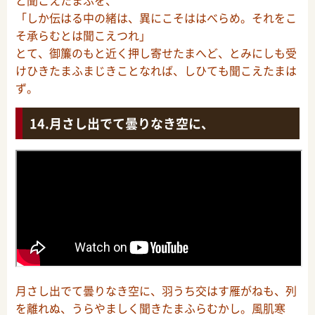
と聞こえたまふを、
「しか伝はる中の緒は、異にこそははべらめ。それをこ
そ承らむとは聞こえつれ」
とて、御簾のもと近く押し寄せたまへど、とみにしも受
けひきたまふまじきことなれば、しひても聞こえたまは
ず。
月さし出でて曇りなき空に、
月さし出でて曇りなき空に、羽うち交はす雁がねも、列
を離れぬ、うらやましく聞きたまふらむかし。風肌寒