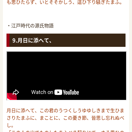
も思ひたらず、いとそそかしう、這ひ下り騷ぎたまふ。
・江戸時代の源氏物語
月日に添へて、
月日に添へて、この君のうつくしうゆゆしきまで生ひま
さりたまふに、まことに、この憂き節、皆思し忘れぬべ
し。