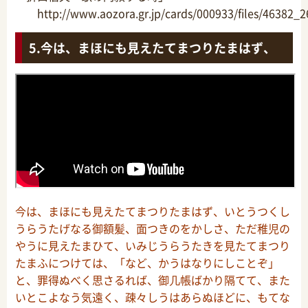
http://www.aozora.gr.jp/cards/000933/files/46382_
今は、まほにも見えたてまつりたまはず、
今は、まほにも見えたてまつりたまはず、いとうつくし
うらうたげなる御額髪、面つきのをかしさ、ただ稚児の
やうに見えたまひて、いみじうらうたきを見たてまつり
たまふにつけては、「など、かうはなりにしことぞ」
と、罪得ぬべく思さるれば、御几帳ばかり隔てて、また
いとこよなう気遠く、疎々しうはあらぬほどに、もてな