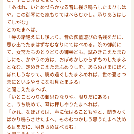
「あはれ、いとめづらかなる音に掻き鳴らしたまひしは
や。この御琴にも籠もりてはべらむかし。承りあらはし
てしがな」
とのたまへば、
「琴の緒絶えにし後より、昔の御童遊びの名残をだに、
思ひ出でたまはずなむなりにてはべめる。院の御前に
て、女宮たちのとりどりの御琴ども、試みきこえたまひ
しにも、かやうの方は、おぼめかしからずものしたまふ
となむ、定めきこえたまふめりしを、あらぬさまにほれ
ぼれしうなりて、眺め過ぐしたまふめれば、世の憂きつ
まにといふやうになむ見たまふる」
と聞こえたまへば、
「いとことわりの御思ひなりや。限りだにある」
と、うち眺めて、琴は押しやりたまへれば、
「かれ、なほさらば、声に伝はることもやと、聞きわく
ばかり鳴らさせたまへ。ものむつかしう思うたまへ沈め
る耳をだに、明きらめはべらむ」