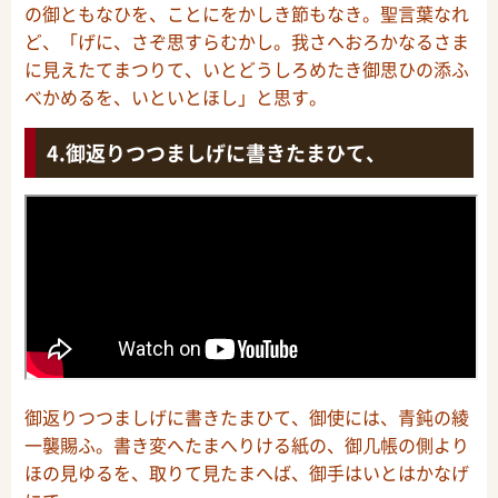
の御ともなひを、ことにをかしき節もなき。聖言葉なれ
ど、「げに、さぞ思すらむかし。我さへおろかなるさま
に見えたてまつりて、いとどうしろめたき御思ひの添ふ
べかめるを、いといとほし」と思す。
御返りつつましげに書きたまひて、
御返りつつましげに書きたまひて、御使には、青鈍の綾
一襲賜ふ。書き変へたまへりける紙の、御几帳の側より
ほの見ゆるを、取りて見たまへば、御手はいとはかなげ