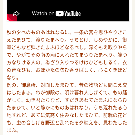
秋の夕べのものあはれなるに、一条の宮を思ひやりきこ
えたまひて、渡りたまへり。うちとけ、しめやかに、御
琴どもなど弾きたまふほどなるべし。深くもえ取りやら
で、やがてその南の廂に入れたてまつりたまへり。端つ
方なりける人の、ゐざり入りつるけはひどもしるく、衣
の音なひも、おほかたの匂ひ香うばしく、心にくきほど
なり。
例の、御息所、対面したまひて、昔の物語ども聞こえ交
はしたまふ。わが御殿の、明け暮れ人しげくて、もの騒
がしく、幼き君たちなど、すだきあわてたまふにならひ
たまひて、いと静かにものあはれなり。うち荒れたる心
地すれど、あてに気高く住みなしたまひて、前栽の花ど
も、虫の音しげき野辺と乱れたる夕映えを、見わたした
まふ。