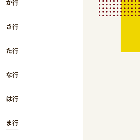
か行
さ行
た行
な行
は行
ま行