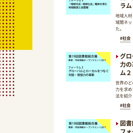
ラム
地域人材
域間ネッ
た。
#社会
グロ
力の
ム２
世界のど
力を求め
法を紹介
#社会
図書
フォ