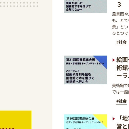
３
風景画や
も、とて
景」とい
ひとつで
#社会
絵画
術館
ーラ
美術館で
では一般
#社会
「地
営と