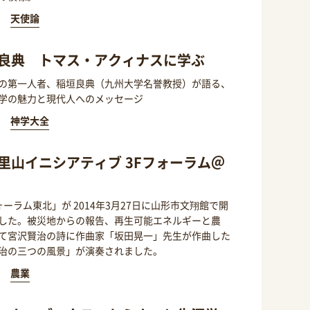
天使論
良典 トマス・アクィナスに学ぶ
の第一人者、稲垣良典（九州大学名誉教授）が語る、
学の魅力と現代人へのメッセージ
神学大全
里山イニシアティブ 3Fフォーラム＠
ォーラム東北」が 2014年3月27日に山形市文翔館で開
した。被災地からの報告、再生可能エネルギーと農
て宮沢賢治の詩に作曲家「坂田晃一」先生が作曲した
治の三つの風景」が演奏されました。
農業