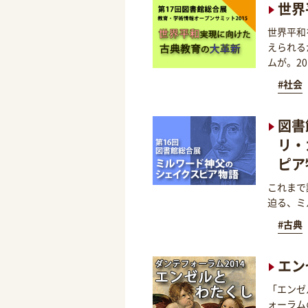
世界
世界平和
えられる
ムが。2
#社会
図書
リ・
ピア
これまで
迫る、ミ
#古典
エン
「エンゼ
ォーラム