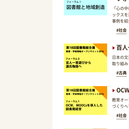
「心の中
ックスを
事例を紹
#社会
百人
日本の文
取り組み
#古典
OC
教育オー
づくりへ
#社会