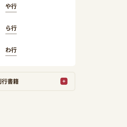
や行
ら行
わ行
刊行書籍