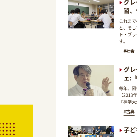
グレ
習、
これまで
と、そし
ト・ブッ
す。
#社会
グレ
ェ:
毎年、図
（201
『神学大
#古典
子ど