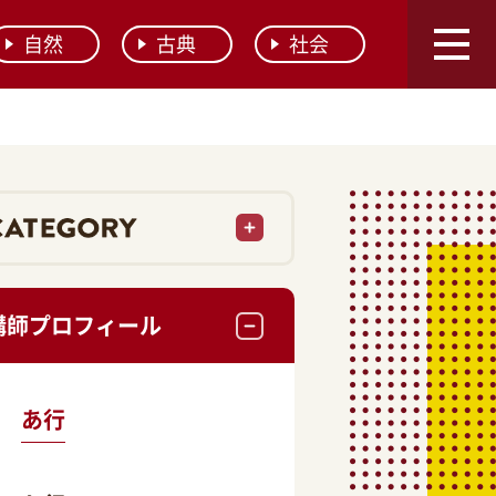
自然
古典
社会
講師プロフィール
あ行