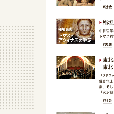
#社会
稲垣
中世哲学
トマス哲
#古典
東北
東北
「３Fフ
催されま
業、そし
「宮沢賢
#社会