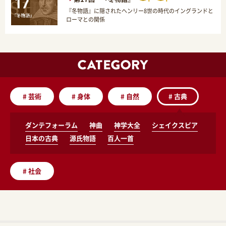
『冬物語』に隠されたヘンリー8世の時代のイングランドと
ローマとの関係
#
芸術
#
身体
#
自然
#
古典
ダンテフォーラム
神曲
神学大全
シェイクスピア
日本の古典
源氏物語
百人一首
#
社会