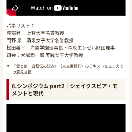
パネリスト：
渡部昇一 上智大学名誉教授
門野 泉 清泉女子大学名誉教授
松田義幸 尚美学園理事長・森永エンゼル財団理事
司会：犬塚潤一郎 実践女子大学教授
『愛と無―自叙伝の試み』（人文書館刊）のテキストをふまえて
の意見交換
6.シンポジウム part2｜シェイクスピア・モ
メントと現代