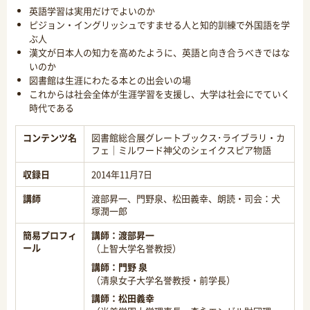
英語学習は実用だけでよいのか
ピジョン・イングリッシュですませる人と知的訓練で外国語を学
ぶ人
漢文が日本人の知力を高めたように、英語と向き合うべきではな
いのか
図書館は生涯にわたる本との出会いの場
これからは社会全体が生涯学習を支援し、大学は社会にでていく
時代である
コンテンツ名
図書館総合展グレートブックス･ライブラリ・カ
フェ｜ミルワード神父のシェイクスピア物語
収録日
2014年11月7日
講師
渡部昇一、門野泉、松田義幸、朗読・司会：犬
塚潤一郎
簡易プロフィ
講師：
渡部昇一
ール
（上智大学名誉教授）
講師：
門野 泉
（清泉女子大学名誉教授・前学長）
講師：
松田義幸