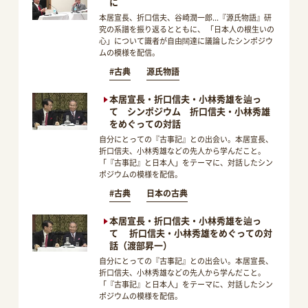
に
本居宣長、折口信夫、谷崎潤一郎...『源氏物語』研
究の系譜を振り返るとともに、 「日本人の根生いの
心」について識者が自由闊達に議論したシンポジウ
ムの模様を配信。
#古典
源氏物語
本居宣長・折口信夫・小林秀雄を辿っ
て シンポジウム 折口信夫・小林秀雄
をめぐっての対話
自分にとっての『古事記』との出会い。本居宣長、
折口信夫、小林秀雄などの先人から学んだこと。
「『古事記』と日本人」をテーマに、対話したシン
ポジウムの模様を配信。
#古典
日本の古典
本居宣長・折口信夫・小林秀雄を辿っ
て 折口信夫・小林秀雄をめぐっての対
話（渡部昇一）
自分にとっての『古事記』との出会い。本居宣長、
折口信夫、小林秀雄などの先人から学んだこと。
「『古事記』と日本人」をテーマに、対話したシン
ポジウムの模様を配信。