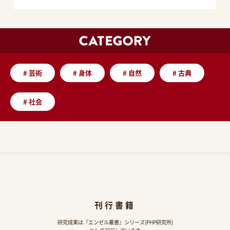
#
芸術
#
身体
#
自然
#
古典
#
社会
刊行書籍
研究成果は『エンゼル叢書』シリーズ(PHP研究所)