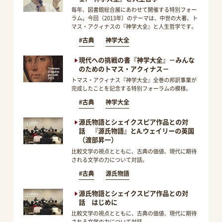
毎年、図書館総合展にあわせて開催する特別フォー
ラム。今回（2013年）のテーマは、中世の大著、ト
マス・アクィナスの『神学大全』と人生哲学です。
#古典
神学大全
現代への挑戦の書『神学大全』－みんな
のためのトマス・アクィナス－
トマス・アクィナス『神学大全』全巻の邦訳事業が
完成したことを記念する特別フォーラムの模様。
#古典
神学大全
源氏物語とシェイクスピア作品との対
話 『源氏物語』とA.ウェイリーの英国
（渡部昇一）
比較文学の視点とともに、古典の価値、現代に期待
される文学の力について対話。
#古典
源氏物語
源氏物語とシェイクスピア作品との対
話 はじめに
比較文学の視点とともに、古典の価値、現代に期待
される文学の力について対話。