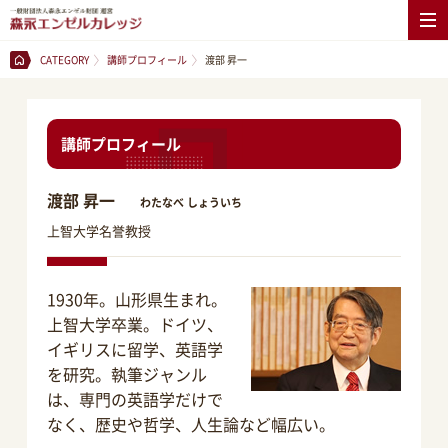
CATEGORY
講師プロフィール
渡部 昇一
講師プロフィール
渡部 昇一
わたなべ しょういち
上智大学名誉教授
1930年。山形県生まれ。
上智大学卒業。ドイツ、
イギリスに留学、英語学
を研究。執筆ジャンル
は、専門の英語学だけで
なく、歴史や哲学、人生論など幅広い。