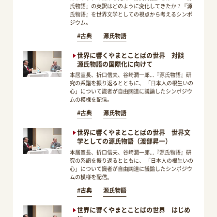
氏物語』の英訳はどのように変化してきたか？『源
氏物語』を世界文学としての視点から考えるシンポ
ジウム。
#古典
源氏物語
世界に響くやまとことばの世界 対談
源氏物語の国際化に向けて
本居宣長、折口信夫、谷崎潤一郎...『源氏物語』研
究の系譜を振り返るとともに、 「日本人の根生いの
心」について識者が自由闊達に議論したシンポジウ
ムの模様を配信。
#古典
源氏物語
世界に響くやまとことばの世界 世界文
学としての源氏物語（渡部昇一）
本居宣長、折口信夫、谷崎潤一郎...『源氏物語』研
究の系譜を振り返るとともに、 「日本人の根生いの
心」について識者が自由闊達に議論したシンポジウ
ムの模様を配信。
#古典
源氏物語
世界に響くやまとことばの世界 はじめ