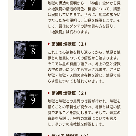
地獄の構造の説明から、『神曲』全体から見
た地獄篇の構造的特色、機能について、講義
は展開していきます。さらに、地獄の旅がい
つだったかを説明し、辺獄を解説します。そ
して、最後にダンテの詩の読み方を語り、
「地獄篇」は終わります。
第8回 煉獄篇（１）
これまでの講義を振り返ってから、地獄と煉
獄との差異についての解説から始まります。
そこでは星の有無も語られ、地上の空と煉獄
の空の違いについても言及されます。さらに
地獄・煉獄・天国の実在性を論じ、煉獄で暮
らす霊についても触れていきます。
第9回 煉獄篇（２）
地獄と煉獄との差異の復習が行われ、煉獄を
描くことの革新性が説かれ、地獄とは逆の傾
斜であることを説明します。そして、煉獄の
意義を解説し、宗教の本質についても言及
し、ダンテの宗教観を解説します。
第10回 煉獄篇（３）