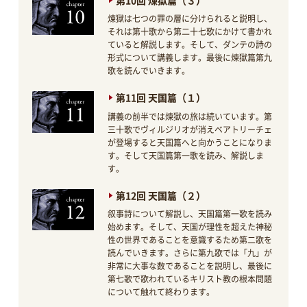
煉獄は七つの罪の層に分けられると説明し、
それは第十歌から第二十七歌にかけて書かれ
ていると解説します。そして、ダンテの詩の
形式について講義します。最後に煉獄篇第九
歌を読んでいきます。
第11回 天国篇（１）
講義の前半では煉獄の旅は続いています。第
三十歌でヴィルジリオが消えベアトリーチェ
が登場すると天国篇へと向かうことになりま
す。そして天国篇第一歌を読み、解説しま
す。
第12回 天国篇（２）
叙事詩について解説し、天国篇第一歌を読み
始めます。そして、天国が理性を超えた神秘
性の世界であることを意識するため第二歌を
読んでいきます。さらに第九歌では「九」が
非常に大事な数であることを説明し、最後に
第七歌で歌われているキリスト教の根本問題
について触れて終わります。