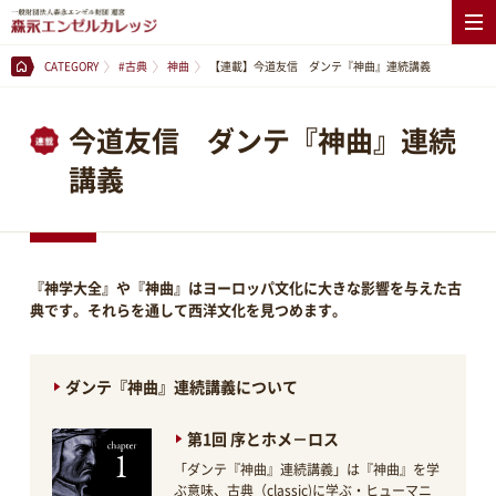
CATEGORY
#古典
神曲
【連載】今道友信 ダンテ『神曲』連続講義
今道友信 ダンテ『神曲』連続
講義
『神学大全』や『神曲』はヨーロッパ文化に大きな影響を与えた古
典です。それらを通して西洋文化を見つめます。
ダンテ『神曲』連続講義について
第1回 序とホメ－ロス
「ダンテ『神曲』連続講義」は『神曲』を学
ぶ意味、古典（classic)に学ぶ・ヒューマニ