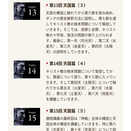
第13回 天国篇（３）
天国の構造に触れてから第六歌を読み始め、
ダンテの歴史解釈方法に説明し、第七歌を通
してキリスト教の根本問題について解説して
いきます。そこでは、原罪と自罪、キリスト
教の十字架、復活の問題が取り上げられま
す。最後に、第一天（月光天）、第二天（水
星天）、第三天（金星天）、第四天（太陽
天）の説明をしていきます。
第14回 天国篇（４）
キリスト教の根本問題について復習してか
ら、賢慮について語り、第十三歌に入ってい
きます。そして第四天（太陽天）について触
れてから第五天（火星天）、第六天（水星
天）、第七天（土星天）、第八天（恒星天）
を講義していきます。
第15回 天国篇（５）
連続講義の最終回は『神曲』全体の構造と天
国全体の構造を講義していきます。特に第六
天（木星天）、第十天（至高天）について詳