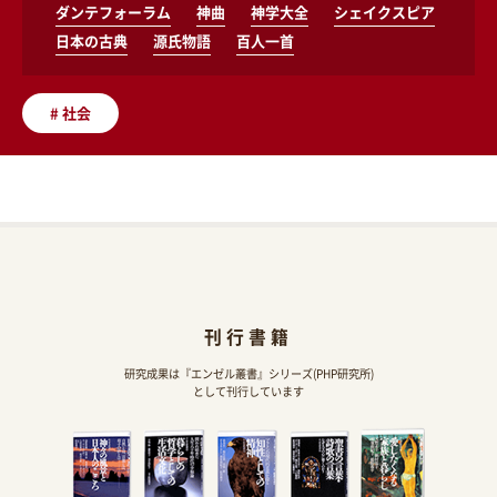
ダンテフォーラム
神曲
神学大全
シェイクスピア
日本の古典
源氏物語
百人一首
#
社会
刊行書籍
研究成果は『エンゼル叢書』シリーズ(PHP研究所)
として刊行しています