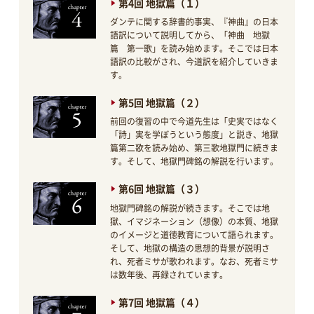
第4回 地獄篇（１）
ダンテに関する辞書的事実、『神曲』の日本
語訳について説明してから、「神曲 地獄
篇 第一歌」を読み始めます。そこでは日本
語訳の比較がされ、今道訳を紹介していきま
す。
第5回 地獄篇（２）
前回の復習の中で今道先生は「史実ではなく
「詩」実を学ぼうという態度」と説き、地獄
篇第二歌を読み始め、第三歌地獄門に続きま
す。そして、地獄門碑銘の解説を行います。
第6回 地獄篇（３）
地獄門碑銘の解説が続きます。そこでは地
獄、イマジネーション（想像）の本質、地獄
のイメージと道徳教育について語られます。
そして、地獄の構造の思想的背景が説明さ
れ、死者ミサが歌われます。なお、死者ミサ
は数年後、再録されています。
第7回 地獄篇（４）