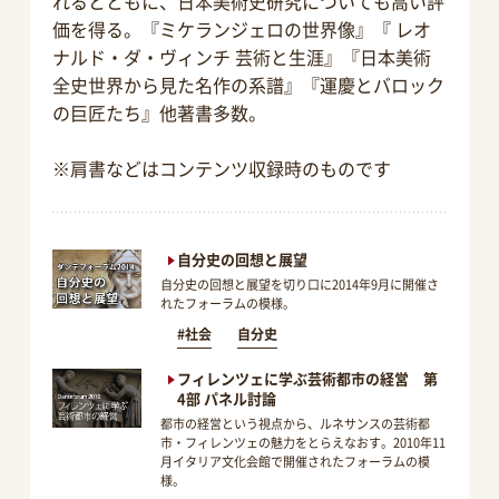
れるとともに、日本美術史研究についても高い評
価を得る。『ミケランジェロの世界像』『 レオ
ナルド・ダ・ヴィンチ 芸術と生涯』『日本美術
全史世界から見た名作の系譜』『運慶とバロック
の巨匠たち』他著書多数。
※肩書などはコンテンツ収録時のものです
自分史の回想と展望
自分史の回想と展望を切り口に2014年9月に開催さ
れたフォーラムの模様。
#社会
自分史
フィレンツェに学ぶ芸術都市の経営 第
4部 パネル討論
都市の経営という視点から、ルネサンスの芸術都
市・フィレンツェの魅力をとらえなおす。2010年11
月イタリア文化会館で開催されたフォーラムの模
様。