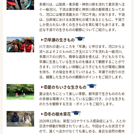
多摩川は、山梨県・東京都・神奈川県を流れて東京湾へ注
ぐ一級河川。下流は東京都と神奈川県の都県境となってお
り、河口には東京湾最大の「河口干潟」があります。干潟
は、沿岸域における水質浄化の場であるとともに、干潟で
しか見られない多くの生きものを育む場でもあります。身
近な干潟での生きものの観察についてご紹介します。
⑦早瀬の生きもの
川で流れの速いところを「早瀬」と呼びます。河口から上
流へおよそ２０ｋｍの二子玉川エリアを流れる一級河川、
多摩川での川釣り。簡単な道具を使えば、子どもたちでも
早瀬に生息している生きものを捕まえて観察することがで
きます。川での楽しい体験により子どもたちが環境に興味
を持ち、その保全を考えていけるよう、早瀬での釣りの方
法、捕獲した生きものの観察のポイントをご紹介します。
⑥夏のちいさな生きもの
夏は虫たちにとって楽しい季節。都市部で生きもののため
の多様な環境づくりをしている公園に行き、小さな生きも
のたちを観察する方法 ・ポイントをご紹介します。
⑤冬の樹木草花
2020年12月は、新型コロナウイルス感染症により、人との
交流や移動が制限されていました。今回はそんな状況です
ので、遠くへ出かけなくても楽しめる、身近な自然の樹木