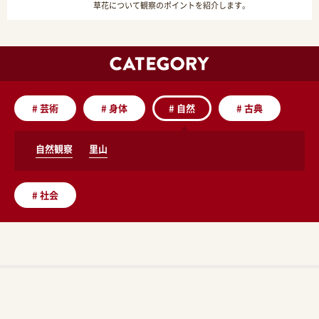
草花について観察のポイントを紹介します。
#
芸術
#
身体
#
自然
#
古典
自然観察
里山
#
社会