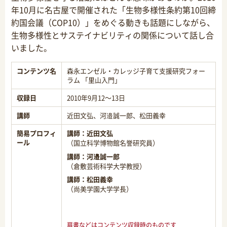
年10月に名古屋で開催された「生物多様性条約第10回締
約国会議（COP10）」をめぐる動きも話題にしながら、
生物多様性とサステイナビリティの関係について話し合
いました。
コンテンツ名
森永エンゼル・カレッジ子育て支援研究フォー
ラム 「里山入門」
収録日
2010年9月12～13日
講師
近田文弘、河邉誠一郎、松田義幸
簡易プロフィ
講師：
近田文弘
ール
（国立科学博物館名誉研究員）
講師：
河邉誠一郎
（倉敷芸術科学大学教授）
講師：
松田義幸
（尚美学園大学学長）
肩書などはコンテンツ収録時のものです