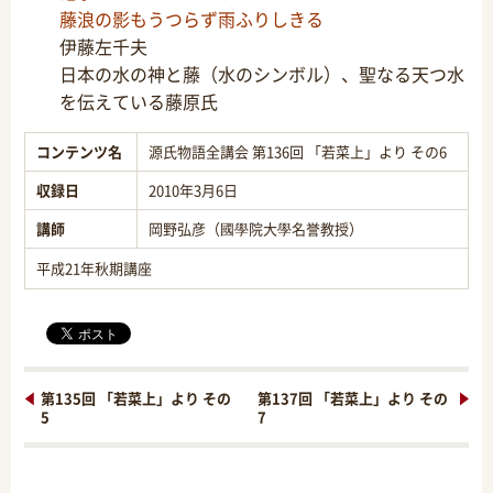
藤浪の影もうつらず雨ふりしきる
伊藤左千夫
日本の水の神と藤（水のシンボル）、聖なる天つ水
を伝えている藤原氏
コンテンツ名
源氏物語全講会 第136回 「若菜上」より その6
収録日
2010年3月6日
講師
岡野弘彦（國學院大學名誉教授）
平成21年秋期講座
第135回 「若菜上」より その
第137回 「若菜上」より その
5
7