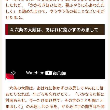
したれど、 「かかるきほひには、慕ふやうに心あわたた
しく」 と諌めたまひて、やうやう仏の御ことなどいそが
せたまふ。
六条の大殿は、あはれに飽かずのみ思して
六条の大殿は、あはれに飽かずのみ思してやみにし御
あたりなれば、年ごろも忘れがたく、 「いかならむ折に
対面あらむ。今一たびあひ見て、その世のことも聞こえ
まほしく」 のみ思しわたるを、かたみに世の聞き耳も憚