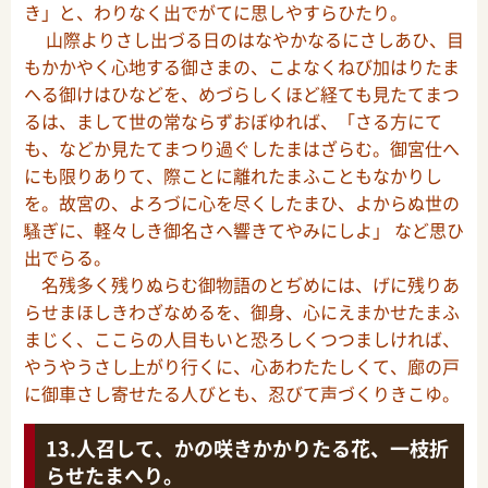
き」と、わりなく出でがてに思しやすらひたり。
山際よりさし出づる日のはなやかなるにさしあひ、目
もかかやく心地する御さまの、こよなくねび加はりたま
へる御けはひなどを、めづらしくほど経ても見たてまつ
るは、まして世の常ならずおぼゆれば、「さる方にて
も、などか見たてまつり過ぐしたまはざらむ。御宮仕へ
にも限りありて、際ことに離れたまふこともなかりし
を。故宮の、よろづに心を尽くしたまひ、よからぬ世の
騷ぎに、軽々しき御名さへ響きてやみにしよ」 など思ひ
出でらる。
名残多く残りぬらむ御物語のとぢめには、げに残りあ
らせまほしきわざなめるを、御身、心にえまかせたまふ
まじく、ここらの人目もいと恐ろしくつつましければ、
やうやうさし上がり行くに、心あわたたしくて、廊の戸
に御車さし寄せたる人びとも、忍びて声づくりきこゆ。
人召して、かの咲きかかりたる花、一枝折
らせたまへり。