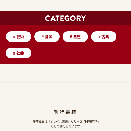
#
芸術
#
身体
#
自然
#
古典
#
社会
刊行書籍
研究成果は『エンゼル叢書』シリーズ(PHP研究所)
として刊行しています