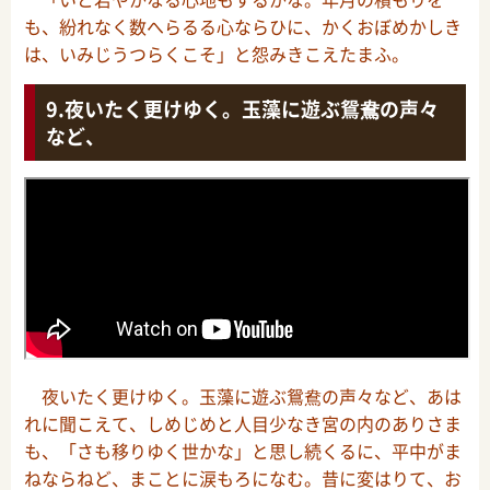
も、紛れなく数へらるる心ならひに、かくおぼめかしき
は、いみじうつらくこそ」と怨みきこえたまふ。
夜いたく更けゆく。玉藻に遊ぶ鴛鴦の声々
など、
夜いたく更けゆく。玉藻に遊ぶ鴛鴦の声々など、あは
れに聞こえて、しめじめと人目少なき宮の内のありさま
も、「さも移りゆく世かな」と思し続くるに、平中がま
ねならねど、まことに涙もろになむ。昔に変はりて、お