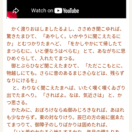
かく渡りおはしましたるよし、ささめき聞こゆれば、
驚きたまひて、 「あやしく。いかやうに聞こえたるに
か」 とむつかりたまへど、 「をかしやかにて帰したて
まつらむに、いと便なうはべらむ」 とて、あながちに思
ひめぐらして、入れたてまつる。
御とぶらひなど聞こえたまひて、 「ただここもとに、
物越しにても。さらに昔のあるまじき心などは、残らず
なりにけるを」
と、わりなく聞こえたまへば、いたく嘆く嘆くゐざり
出でたまへり。 「さればよ。なほ、気近さは」 と、か
つ思さる。
かたみに、おぼろけならぬ御みじろきなれば、あはれ
も少なからず。東の対なりけり。辰巳の方の廂に据ゑた
てまつりて、御障子のしりばかりは固めたれば、
「いと若やかなる心地もするかな。年月の積もりを