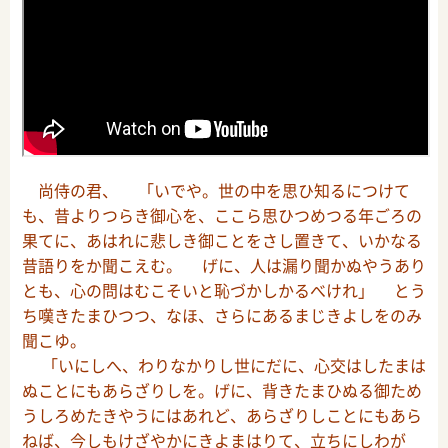
尚侍の君、 「いでや。世の中を思ひ知るにつけて
も、昔よりつらき御心を、ここら思ひつめつる年ごろの
果てに、あはれに悲しき御ことをさし置きて、いかなる
昔語りをか聞こえむ。 げに、人は漏り聞かぬやうあり
とも、心の問はむこそいと恥づかしかるべけれ」 とう
ち嘆きたまひつつ、なほ、さらにあるまじきよしをのみ
聞こゆ。
「いにしへ、わりなかりし世にだに、心交はしたまは
ぬことにもあらざりしを。げに、背きたまひぬる御ため
うしろめたきやうにはあれど、あらざりしことにもあら
ねば、今しもけざやかにきよまはりて、立ちにしわが