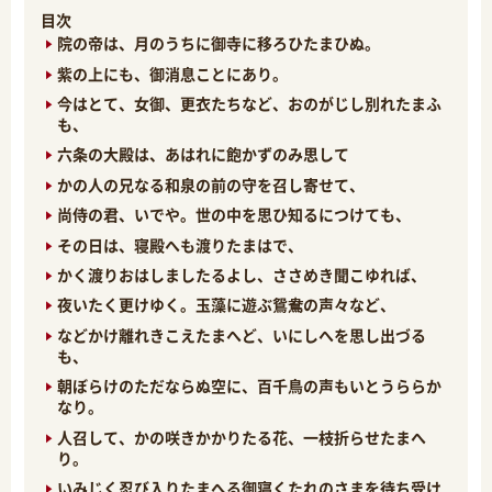
目次
院の帝は、月のうちに御寺に移ろひたまひぬ。
紫の上にも、御消息ことにあり。
今はとて、女御、更衣たちなど、おのがじし別れたまふ
も、
六条の大殿は、あはれに飽かずのみ思して
かの人の兄なる和泉の前の守を召し寄せて、
尚侍の君、いでや。世の中を思ひ知るにつけても、
その日は、寝殿へも渡りたまはで、
かく渡りおはしましたるよし、ささめき聞こゆれば、
夜いたく更けゆく。玉藻に遊ぶ鴛鴦の声々など、
などかけ離れきこえたまへど、いにしへを思し出づる
も、
朝ぼらけのただならぬ空に、百千鳥の声もいとうららか
なり。
人召して、かの咲きかかりたる花、一枝折らせたまへ
り。
いみじく忍び入りたまへる御寝くたれのさまを待ち受け