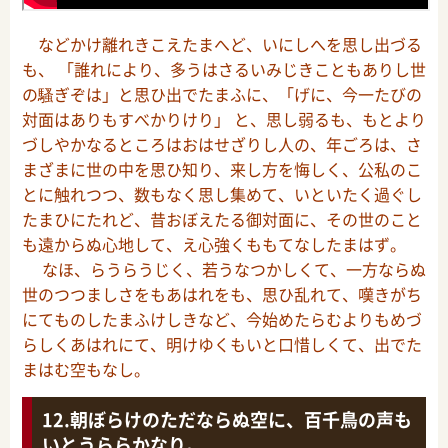
などかけ離れきこえたまへど、いにしへを思し出づる
も、 「誰れにより、多うはさるいみじきこともありし世
の騷ぎぞは」と思ひ出でたまふに、「げに、今一たびの
対面はありもすべかりけり」 と、思し弱るも、もとより
づしやかなるところはおはせざりし人の、年ごろは、さ
まざまに世の中を思ひ知り、来し方を悔しく、公私のこ
とに触れつつ、数もなく思し集めて、いといたく過ぐし
たまひにたれど、昔おぼえたる御対面に、その世のこと
も遠からぬ心地して、え心強くももてなしたまはず。
なほ、らうらうじく、若うなつかしくて、一方ならぬ
世のつつましさをもあはれをも、思ひ乱れて、嘆きがち
にてものしたまふけしきなど、今始めたらむよりもめづ
らしくあはれにて、明けゆくもいと口惜しくて、出でた
まはむ空もなし。
朝ぼらけのただならぬ空に、百千鳥の声も
いとうららかなり。