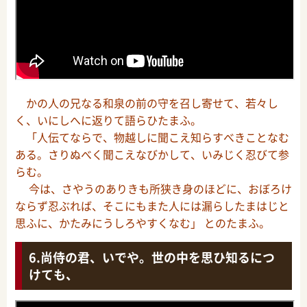
かの人の兄なる和泉の前の守を召し寄せて、若々し
く、いにしへに返りて語らひたまふ。
「人伝てならで、物越しに聞こえ知らすべきことなむ
ある。さりぬべく聞こえなびかして、いみじく忍びて参
らむ。
今は、さやうのありきも所狭き身のほどに、おぼろけ
ならず忍ぶれば、そこにもまた人には漏らしたまはじと
思ふに、かたみにうしろやすくなむ」 とのたまふ。
尚侍の君、いでや。世の中を思ひ知るにつ
けても、