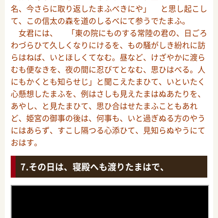
名、今さらに取り返したまふべきにや」 と思し起こし
て、この信太の森を道のしるべにて参うでたまふ。
女君には、 「東の院にものする常陸の君の、日ごろ
わづらひて久しくなりにけるを、もの騒がしき紛れに訪
らはねば、いとほしくてなむ。昼など、けざやかに渡ら
むも便なきを、夜の間に忍びてとなむ、思ひはべる。人
にもかくとも知らせじ」と聞こえたまひて、いといたく
心懸想したまふを、例はさしも見えたまはぬあたりを、
あやし、と見たまひて、思ひ合はせたまふこともあれ
ど、姫宮の御事の後は、何事も、いと過ぎぬる方のやう
にはあらず、すこし隔つる心添ひて、見知らぬやうにて
おはす。
その日は、寝殿へも渡りたまはで、