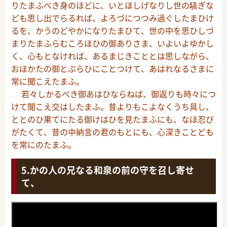
りたまふべき身のほどに、いとほしげなりし世の騷ぎな
ども思し出でらるれば、よろづにつつみ過ぐしたまひけ
るを、かうのどやかになりたまひて、世の中を思ひしづ
まりたまふらむころほひの御ありさま、いよいよゆかし
く、心もとなければ、あるまじきこととは思しながら、
おほかたの御とぶらひにことつけて、あはれなるさまに
常に聞こえたまふ。
若々しかるべき御あはひならねば、御返りも時々につ
けて聞こえ交はしたまふ。昔よりもこよなくうち具し、
ととのひ果てにたる御けはひを見たまふにも、なほ忍び
がたくて、昔の中納言の君のもとにも、心深きことども
を常にのたまふ。
かの人の兄なる和泉の前の守を召し寄せ
て、