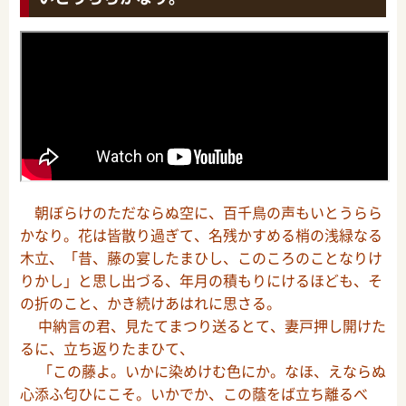
朝ぼらけのただならぬ空に、百千鳥の声もいとうらら
かなり。花は皆散り過ぎて、名残かすめる梢の浅緑なる
木立、「昔、藤の宴したまひし、このころのことなりけ
りかし」と思し出づる、年月の積もりにけるほども、そ
の折のこと、かき続けあはれに思さる。
中納言の君、見たてまつり送るとて、妻戸押し開けた
るに、立ち返りたまひて、
「この藤よ。いかに染めけむ色にか。なほ、えならぬ
心添ふ匂ひにこそ。いかでか、この蔭をば立ち離るべ