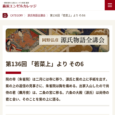
CATEGORY
源氏物語全講会
第136回 「若菜上」より その6
第136回 「若菜上」より その6
院の帝（朱雀院）は二月には寺に移り、源氏と紫の上に手紙を出す。
紫の上の返信の見事さに、朱雀院は胸を痛める。出家入山したので尚
侍の君（朧月夜）は、二条の宮に移る。六条の大殿（源氏）は尚侍の
君と会い、そのことを紫の上に語る。