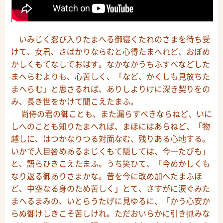
いみじく忍び入りたまへる御寝くたれのさまを待ち受
けて、女君、さばかりならむと心得たまへれど、おぼめ
かしくもてなしておはす。なかなかうちふすべなどした
まへらむよりも、心苦しく、「など、かくしも見放ちた
まへらむ」と思さるれば、ありしよりけに深き契りをの
み、長き世をかけて聞こえたまふ。
尚侍の君の御ことも、また漏らすべきならねど、いに
しへのことも知りたまへれば、まほにはあらねど、「物
越しに、はつかなりつる対面なむ、残りある心地する。
いかで人目咎めあるまじくもて隠しては、今一たびも」
と、語らひきこえたまふ。うち笑ひて、「今めかしくも
なり返る御ありさまかな。昔を今に改め加へたまふほ
ど、中空なる身のため苦しく」とて、さすがに涙ぐみた
まへるまみの、いとらうたげに見ゆるに、「かう心安か
らぬ御けしきこそ苦しけれ。ただおいらかに引き抓みな