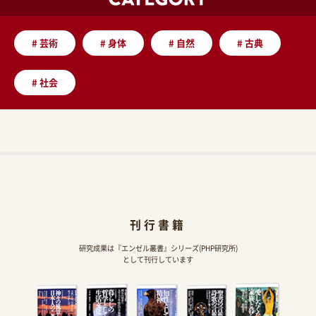
#
芸術
#
身体
#
自然
#
古典
#
社会
刊行書籍
研究成果は『エンゼル叢書』シリーズ(PHP研究所)
として刊行しています