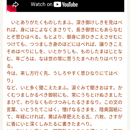
いとありがたくものしたまふ、深き御けしきを見はべ
れば、身にはこよなくまさりて、長き御世にもあらなむ
とぞ思ひはべる。もとより、御身に添ひきこえさせむに
つけても、つつましき身のほどにはべれば、譲りきこえ
そめはべりにしを、いとかうしも、ものしたまはじとな
む、年ごろは、なほ世の常に思うたまへわたりはべりつ
る。
今は、来し方行く先、うしろやすく思ひなりにてはべ
り」
など、いと多く聞こえたまふ。涙ぐみて聞きおはす。か
くむつましかるべき御前にも、常にうちとけぬさました
まひて、わりなくものづつみしたるさまなり。この文の
言葉、いとうたてこはく、憎げなるさまを、陸奥国紙に
て、年経にければ、黄ばみ厚肥えたる五、六枚、さすが
に香にいと深くしみたるに書きたまへり。