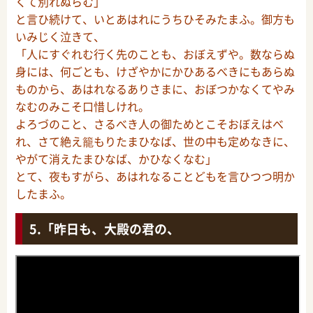
くて別れぬらむ」
と言ひ続けて、いとあはれにうちひそみたまふ。御方も
いみじく泣きて、
「人にすぐれむ行く先のことも、おぼえずや。数ならぬ
身には、何ごとも、けざやかにかひあるべきにもあらぬ
ものから、あはれなるありさまに、おぼつかなくてやみ
なむのみこそ口惜しけれ。
よろづのこと、さるべき人の御ためとこそおぼえはべ
れ、さて絶え籠もりたまひなば、世の中も定めなきに、
やがて消えたまひなば、かひなくなむ」
とて、夜もすがら、あはれなることどもを言ひつつ明か
したまふ。
「昨日も、大殿の君の、