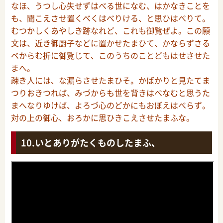
なほ、うつし心失せずはべる世になむ、はかなきことを
も、聞こえさせ置くべくはべりける、と思ひはべりて。
むつかしくあやしき跡なれど、これも御覧ぜよ。この願
文は、近き御厨子などに置かせたまひて、かならずさる
べからむ折に御覧じて、このうちのことどもはせさせた
まへ。
疎き人には、な漏らさせたまひそ。かばかりと見たてま
つりおきつれば、みづからも世を背きはべなむと思うた
まへなりゆけば、よろづ心のどかにもおぼえはべらず。
対の上の御心、おろかに思ひきこえさせたまふな。
いとありがたくものしたまふ、