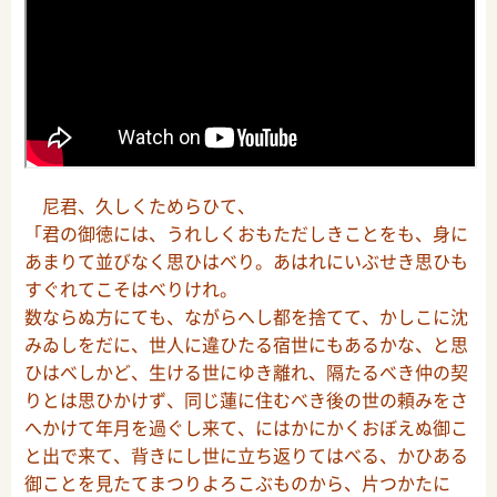
尼君、久しくためらひて、
「君の御徳には、うれしくおもただしきことをも、身に
あまりて並びなく思ひはべり。あはれにいぶせき思ひも
すぐれてこそはべりけれ。
数ならぬ方にても、ながらへし都を捨てて、かしこに沈
みゐしをだに、世人に違ひたる宿世にもあるかな、と思
ひはべしかど、生ける世にゆき離れ、隔たるべき仲の契
りとは思ひかけず、同じ蓮に住むべき後の世の頼みをさ
へかけて年月を過ぐし来て、にはかにかくおぼえぬ御こ
と出で来て、背きにし世に立ち返りてはべる、かひある
御ことを見たてまつりよろこぶものから、片つかたに