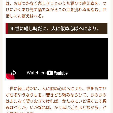
は、おぼつかなく悲しきことのうち添ひて絶えぬを、つ
ひにかくあひ見ず隔てながらこの世を別れぬるなむ、口
惜しくおぼえはべる。
世に経し時だに、人に似ぬ心ばへにより、
世に経し時だに、人に似ぬ心ばへにより、世をもてひ
がむるやうなりしを、若きどち頼みならひて、おのおの
はまたなく契りおきてければ、かたみにいと深くこそ頼
みはべしか。いかなれば、かく耳に近きほどながら、か