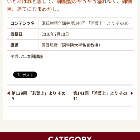
いとあはれと思して、御額髪のやうやう濡れゆく、御側
目、あてになまめかし。
コンテンツ名
源氏物語全講会 第140回 「若菜上」より その10
収録日
2010年7月10日
講師
岡野弘彦（國學院大學名誉教授）
平成22年春期講座
第139回 「若菜上」より その
第141回 「若菜上」より その
9
11