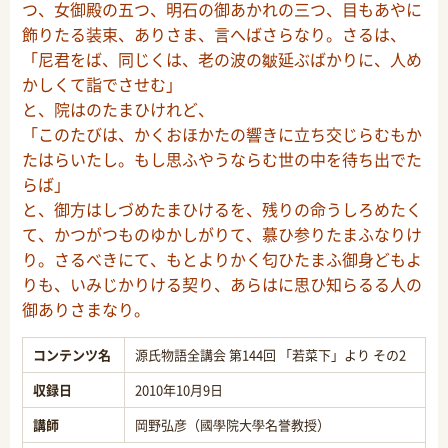
つ、女御殿の五つ、明石の御あかれの三つ、目もあやに
飾りたる装束、ありさま、言へばさらなり。さるは、
「尼君をば、同じくは、老の波の皺延ぶばかりに、人め
かしくて詣でさせむ」
と、院はのたまひけれど、
「このたびは、かくおほかたの響きに立ち交じらむもか
たはらいたし。もし思ふやうならむ世の中を待ち出でた
らば」
と、御方はしづめたまひけるを、残りの命うしろめたく
て、かつがつものゆかしがりて、慕ひ参りたまふなりけ
り。さるべきにて、もとよりかく匂ひたまふ御身どもよ
りも、いみじかりける契り、あらはに思ひ知らるる人の
御ありさまなり。
コンテンツ名
源氏物語全講会 第144回 「若菜下」より その2
収録日
2010年10月9日
講師
岡野弘彦（國學院大學名誉教授）