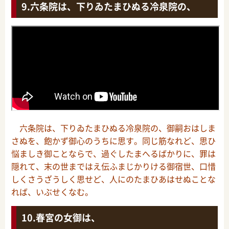
六条院は、下りゐたまひぬる冷泉院の、
六条院は、下りゐたまひぬる冷泉院の、御嗣おはしま
さぬを、飽かず御心のうちに思す。同じ筋なれど、思ひ
悩ましき御ことならで、過ぐしたまへるばかりに、罪は
隠れて、末の世まではえ伝ふまじかりける御宿世、口惜
しくさうざうしく思せど、人にのたまひあはせぬことな
れば、いぶせくなむ。
春宮の女御は、