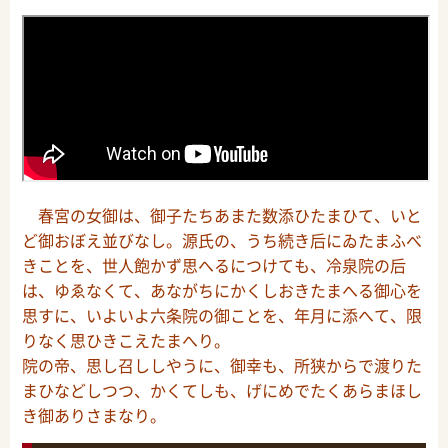
春宮の女御は、御子たちあまた数添ひたまひて、いと
ど御おぼえ並びなし。源氏の、うち続き后にゐたまふべ
きことを、世人飽かず思へるにつけても、冷泉院の后
は、ゆゑなくて、あながちにかくしおきたまへる御心を
思すに、いよいよ六条院の御ことを、年月に添へて、限
りなく思ひきこえたまへり。
院の帝、思し召ししやうに、御幸も、所狭からで渡りた
まひなどしつつ、かくてしも、げにめでたくあらまほし
き御ありさまなり。