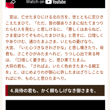
宮は、亡せたまひにける北の方を、世とともに恋ひき
こえたまひて、「ただ、昔の御ありさまに似たてまつり
たらむ人を見む」と思しけるに、「悪しくはあらねど、
さま変はりてぞものしたまひける」と思すに、口惜しく
やありけむ、通ひたまふさま、いともの憂げなり。
大宮、「いと心づきなきわざかな」と思し嘆きたり。母
君も、さこそひがみたまへれど、うつし心出で来る時
は、「口惜しく憂き世」と、思ひ果てたまふ。
大将の君も、「さればよ。いたく色めきたまへる親王
を」と、はじめよりわが御心に許したまはざりしことな
ればにや、ものしと思ひたまへり。
尚侍の君も、かく頼もしげなき御さまを、