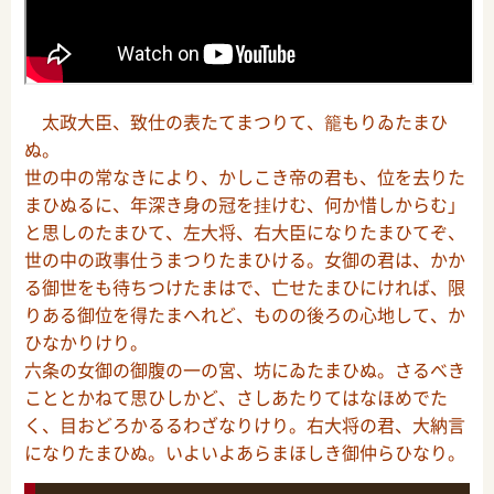
太政大臣、致仕の表たてまつりて、籠もりゐたまひ
ぬ。
世の中の常なきにより、かしこき帝の君も、位を去りた
まひぬるに、年深き身の冠を挂けむ、何か惜しからむ」
と思しのたまひて、左大将、右大臣になりたまひてぞ、
世の中の政事仕うまつりたまひける。女御の君は、かか
る御世をも待ちつけたまはで、亡せたまひにければ、限
りある御位を得たまへれど、ものの後ろの心地して、か
ひなかりけり。
六条の女御の御腹の一の宮、坊にゐたまひぬ。さるべき
こととかねて思ひしかど、さしあたりてはなほめでた
く、目おどろかるるわざなりけり。右大将の君、大納言
になりたまひぬ。いよいよあらまほしき御仲らひなり。