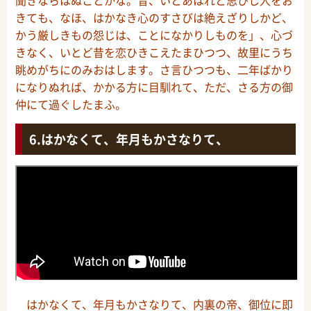
きても、なほ、はかなき心のすさびは絶えざりしかど、
かう厳しきもの怨じは、ことになかりしものを」、心づ
きなく、いとど昔を恋ひきこえたまひつつ、故里にうち
眺めがちにのみおはします。さ言ひつつも、二年ばかり
になりぬれば、かかる方に目馴れて、ただ、さる方の御
仲にて過ぐしたまふ。
はかなくて、年月もかさなりて、
はかなくて、年月もかさなりて、内裏の帝、御位に即