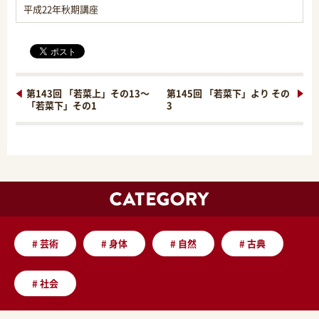
平成22年秋期講座
第143回 「若菜上」その13～
第145回 「若菜下」より その
「若菜下」その1
3
#
芸術
#
身体
#
自然
#
古典
#
社会