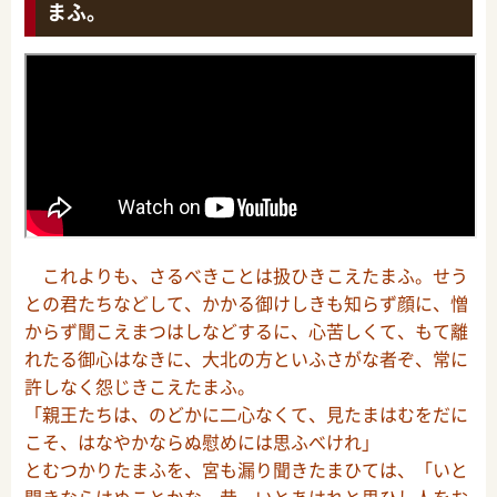
まふ。
これよりも、さるべきことは扱ひきこえたまふ。せう
との君たちなどして、かかる御けしきも知らず顔に、憎
からず聞こえまつはしなどするに、心苦しくて、もて離
れたる御心はなきに、大北の方といふさがな者ぞ、常に
許しなく怨じきこえたまふ。
「親王たちは、のどかに二心なくて、見たまはむをだに
こそ、はなやかならぬ慰めには思ふべけれ」
とむつかりたまふを、宮も漏り聞きたまひては、「いと
聞きならはぬことかな。昔、いとあはれと思ひし人をお