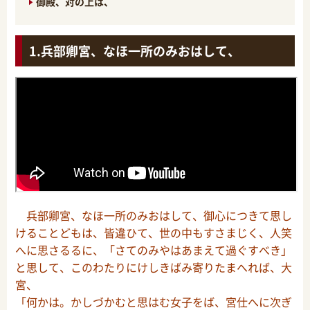
御殿、対の上は、
兵部卿宮、なほ一所のみおはして、
兵部卿宮、なほ一所のみおはして、御心につきて思し
けることどもは、皆違ひて、世の中もすさまじく、人笑
へに思さるるに、「さてのみやはあまえて過ぐすべき」
と思して、このわたりにけしきばみ寄りたまへれば、大
宮、
「何かは。かしづかむと思はむ女子をば、宮仕へに次ぎ