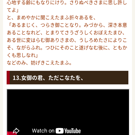
心地する齢にもなりにけり。さりぬべきさまに思し許し
てよ」
と、まめやかに聞こえたまふ折々あるを、
「あるまじく、つらき御ことなり。みづから、深き本意
あることなれど、とまりてさうざうしくおぼえたまひ、
ある世に変はらむ御ありさまの、うしろめたさによりこ
そ、ながらふれ。つひにそのこと遂げなむ後に、ともか
くも思しなれ」
などのみ、妨げきこえたまふ。
女御の君、ただこなたを、