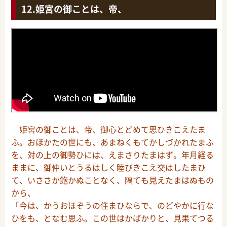
姫宮の御ことは、帝、
姫宮の御ことは、帝、御心とどめて思ひきこえたま
ふ。おほかたの世にも、あまねくもてかしづかれたまふ
を、対の上の御勢ひには、えまさりたまはず。年月経る
ままに、御仲いとうるはしく睦びきこえ交はしたまひ
て、いささか飽かぬことなく、隔ても見えたまはぬもの
から、
「今は、かうおほぞうの住まひならで、のどやかに行な
ひをも、となむ思ふ。この世はかばかりと、見果てつる