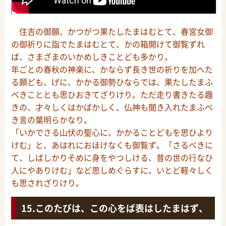
住吉の御願、かつがつ果たしたまはむとて、春宮女御
の御祈りに詣でたまはむとて、かの箱開けて御覧ずれ
ば、さまざまのいかめしきことども多かり。
年ごとの春秋の神楽に、かならず長き世の祈りを加へた
る願ども、げに、かかる御勢ひならでは、果たしたまふ
べきこととも思ひおきてざりけり。ただ走り書きたる趣
きの、才々しくはかばかしく、仏神も聞き入れたまふべ
き言の葉明らかなり。
「いかでさる山伏の聖心に、かかることどもを思ひより
けむ」と、あはれにおほけなくも御覧ず。「さるべきに
て、しばしかりそめに身をやつしける、昔の世の行なひ
人にやありけむ」など思しめぐらすに、いとど軽々しく
も思されざりけり。
このたびは、この心をば表はしたまはず、