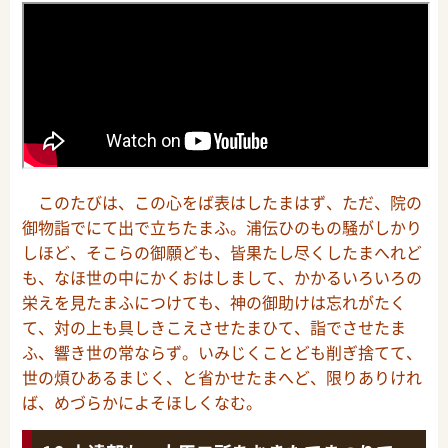
このたびは、この心をば表はしたまはず、ただ、院の
御物詣でにて出で立ちたまふ。浦伝ひのもの騒がしかり
しほど、そこらの御願ども、皆果たし尽くしたまへれど
も、なほ世の中にかくおはしまして、かかるいろいろの
栄えを見たまふにつけても、神の御助けは忘れがたく
て、対の上も具しきこえさせたまひて、詣でさせたま
ふ、響き世の常ならず。いみじくことども削ぎ捨てて、
世の煩ひあるまじく、と省かせたまへど、限りありけれ
ば、めづらかによそほしくなむ。