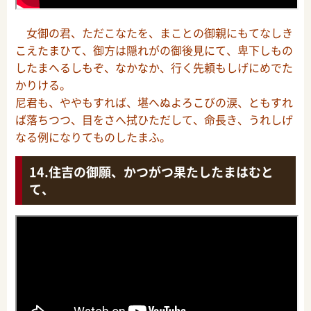
女御の君、ただこなたを、まことの御親にもてなしき
こえたまひて、御方は隠れがの御後見にて、卑下しもの
したまへるしもぞ、なかなか、行く先頼もしげにめでた
かりける。
尼君も、ややもすれば、堪へぬよろこびの涙、ともすれ
ば落ちつつ、目をさへ拭ひただして、命長き、うれしげ
なる例になりてものしたまふ。
住吉の御願、かつがつ果たしたまはむと
て、