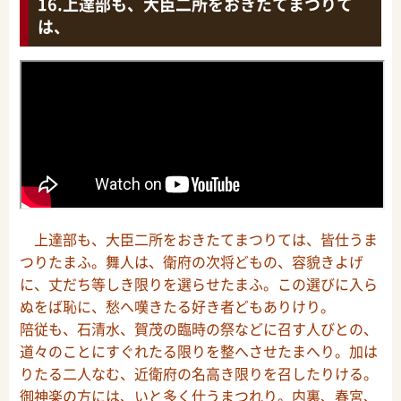
上達部も、大臣二所をおきたてまつりて
は、
上達部も、大臣二所をおきたてまつりては、皆仕うま
つりたまふ。舞人は、衛府の次将どもの、容貌きよげ
に、丈だち等しき限りを選らせたまふ。この選びに入ら
ぬをば恥に、愁へ嘆きたる好き者どもありけり。
陪従も、石清水、賀茂の臨時の祭などに召す人びとの、
道々のことにすぐれたる限りを整へさせたまへり。加は
りたる二人なむ、近衛府の名高き限りを召したりける。
御神楽の方には、いと多く仕うまつれり。内裏、春宮、