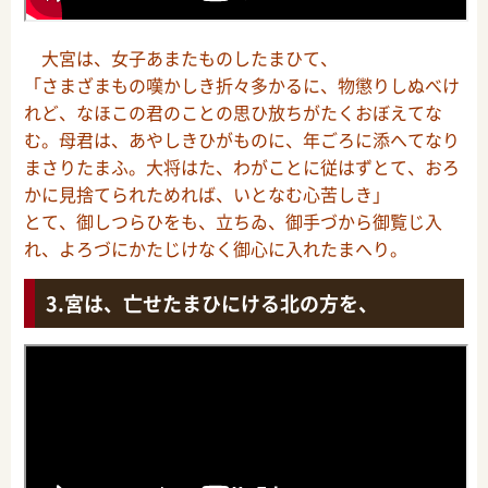
大宮は、女子あまたものしたまひて、
「さまざまもの嘆かしき折々多かるに、物懲りしぬべけ
れど、なほこの君のことの思ひ放ちがたくおぼえてな
む。母君は、あやしきひがものに、年ごろに添へてなり
まさりたまふ。大将はた、わがことに従はずとて、おろ
かに見捨てられためれば、いとなむ心苦しき」
とて、御しつらひをも、立ちゐ、御手づから御覧じ入
れ、よろづにかたじけなく御心に入れたまへり。
宮は、亡せたまひにける北の方を、