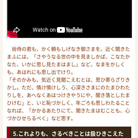
尚侍の君も、かく頼もしげなき御さまを、近く聞きた
まふには、「さやうなる世の中を見ましかば、こなたか
なた、いかに思し見たまはまし」など、なまをかしく
も、あはれにも思し出でけり。
「そのかみも、気近く見聞こえむとは、思ひ寄らざりき
かし。ただ、情け情けしう、心深きさまにのたまひわた
りしを、あへなくあはつけきやうにや、聞き落としたま
ひけむ」と、いと恥づかしく、年ごろも思しわたること
なれば、「かかるあたりにて、聞きたまはむことも、心
づかひせらるべく」など思す。
これよりも、さるべきことは扱ひきこえた