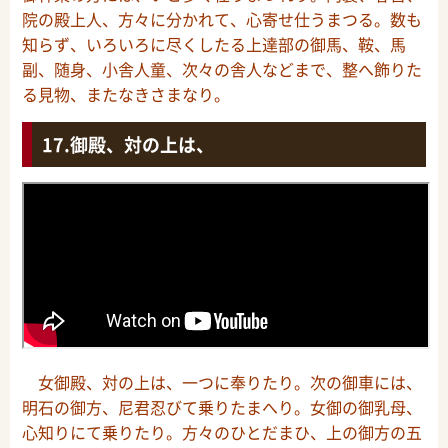
院の殿上人、方々に分かれて、心寄せ仕うまつる。数も
知らず、いろいろに尽くしたる上達部の御馬、鞍、馬
副、随身、小舎人童、次々の舎人などまで、整へ飾りた
る見物、またなきさまなり。
御殿、対の上は、
女御殿、対の上は、一つに奉りたり。次の御車には、
明石の御方、尼君忍びて乗りたまへり。女御の御乳母、
心知りにて乗りたり。方々のひとだまひ、上の御方の五