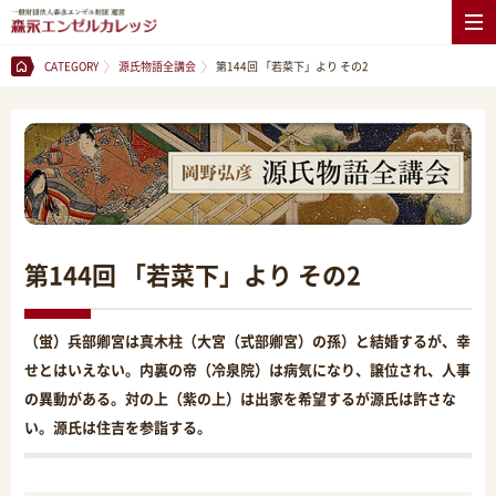
CATEGORY
源氏物語全講会
第144回 「若菜下」より その2
第144回 「若菜下」より その2
（蛍）兵部卿宮は真木柱（大宮（式部卿宮）の孫）と結婚するが、幸
せとはいえない。内裏の帝（冷泉院）は病気になり、譲位され、人事
の異動がある。対の上（紫の上）は出家を希望するが源氏は許さな
い。源氏は住吉を参詣する。