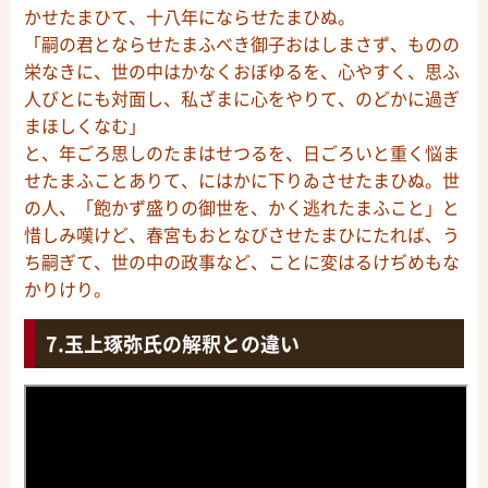
かせたまひて、十八年にならせたまひぬ。
「嗣の君とならせたまふべき御子おはしまさず、ものの
栄なきに、世の中はかなくおぼゆるを、心やすく、思ふ
人びとにも対面し、私ざまに心をやりて、のどかに過ぎ
まほしくなむ」
と、年ごろ思しのたまはせつるを、日ごろいと重く悩ま
せたまふことありて、にはかに下りゐさせたまひぬ。世
の人、「飽かず盛りの御世を、かく逃れたまふこと」と
惜しみ嘆けど、春宮もおとなびさせたまひにたれば、う
ち嗣ぎて、世の中の政事など、ことに変はるけぢめもな
かりけり。
玉上琢弥氏の解釈との違い