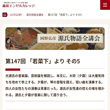
CATEGORY
源氏物語全講会
第147回 「若菜下」より その5
第147回 「若菜下」より その5
光源氏の音楽論、芸術論を解説し、本文に。大将（夕霧）は大層気持
ちを改めて参上する。夕霧が、琴の音階を調え、短い曲を演奏する。
四人の女性たちの演奏は見事だった。源氏が女性達の控えの場を覗か
れる。源氏と夕霧が音楽に関して語り合う。