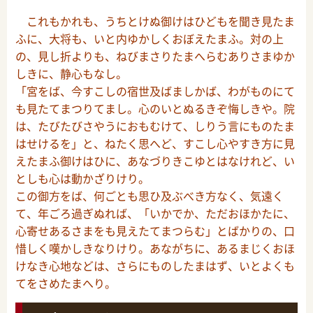
これもかれも、うちとけぬ御けはひどもを聞き見たま
ふに、大将も、いと内ゆかしくおぼえたまふ。対の上
の、見し折よりも、ねびまさりたまへらむありさまゆか
しきに、静心もなし。
「宮をば、今すこしの宿世及ばましかば、わがものにて
も見たてまつりてまし。心のいとぬるきぞ悔しきや。院
は、たびたびさやうにおもむけて、しりう言にものたま
はせけるを」と、ねたく思へど、すこし心やすき方に見
えたまふ御けはひに、あなづりきこゆとはなけれど、い
としも心は動かざりけり。
この御方をば、何ごとも思ひ及ぶべき方なく、気遠く
て、年ごろ過ぎぬれば、「いかでか、ただおほかたに、
心寄せあるさまをも見えたてまつらむ」とばかりの、口
惜しく嘆かしきなりけり。あながちに、あるまじくおほ
けなき心地などは、さらにものしたまはず、いとよくも
てをさめたまへり。