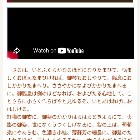
さるは、いとふくらかなるほどになりたまひて、悩ま
しくおぼえたまひければ、御琴もおしやりて、脇息にお
しかかりたまへり。ささやかになよびかかりたまへる
に、御脇息は例のほどなれば、およびたる心地して、こ
とさらに小さく作らばやと見ゆるぞ、いとあはれげにお
はしける。
紅梅の御衣に、御髪のかかりはらはらときよらにて、火
影の御姿、世になくうつくしげなるに、紫の上は、葡萄
染にやあらむ、色濃き小袿、薄蘇芳の細長に、御髪のた
まれるほど、こちたくゆるるかに、大きさなどよきほど