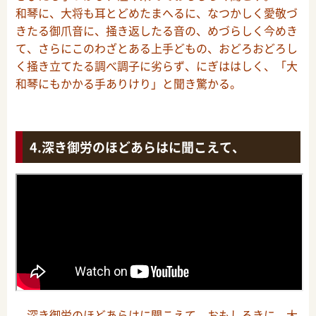
和琴に、大将も耳とどめたまへるに、なつかしく愛敬づ
きたる御爪音に、掻き返したる音の、めづらしく今めき
て、さらにこのわざとある上手どもの、おどろおどろし
く掻き立てたる調べ調子に劣らず、にぎははしく、「大
和琴にもかかる手ありけり」と聞き驚かる。
深き御労のほどあらはに聞こえて、
深き御労のほどあらはに聞こえて、おもしろきに、大