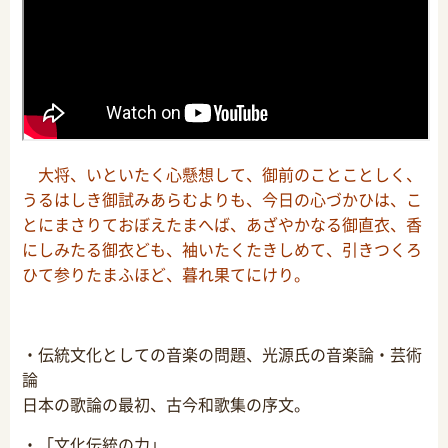
大将、いといたく心懸想して、御前のことことしく、
うるはしき御試みあらむよりも、今日の心づかひは、こ
とにまさりておぼえたまへば、あざやかなる御直衣、香
にしみたる御衣ども、袖いたくたきしめて、引きつくろ
ひて参りたまふほど、暮れ果てにけり。
・伝統文化としての音楽の問題、光源氏の音楽論・芸術
論
日本の歌論の最初、古今和歌集の序文。
・「文化伝統の力」