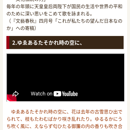
毎年の年頭に天皇皇后両陛下が国民の生活や世界の平和
のために深い思いをこめて歌を詠まれる。
（『文藝春秋』四月号「これが私たちの望んだ日本なの
か」への寄稿）
ゆゑあるたそかれ時の空に、
ゆゑあるたそかれ時の空に、花は去年の古雪思ひ出で
られて、枝もたわむばかり咲き乱れたり。ゆるるかにう
ち吹く風に、えならず匂ひたる御簾の内の香りも吹き合