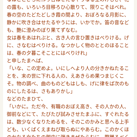
の露も、いろいろ目移ろひ心散りて、限りこそはべれ。
春の空のたどたどしき霞の間より、おぼろなる月影に、
静かに吹き合はせたるやうには、いかでか。笛の音など
も、艶に澄みのぼり果てずなむ。
女は春をあはれぶと、古き人の言ひ置きはべりける。げ
に、さなむはべりける。なつかしく物のととのほること
は、春の夕暮こそことにはべりけれ」
と申したまへば、
「いな、この定めよ。いにしへより人の分きかねたるこ
とを、末の世に下れる人の、えあきらめ果つまじくこ
そ。物の調べ、曲のものどもはしも、げに律をば次のも
のにしたるは、さもありかし」
などのたまひて、
「いかに。ただ今、有職のおぼえ高き、その人かの人、
御前などにて、たびたび試みさせたまふに、すぐれたる
は、数少なくなりためるを、そのこのかみと思へる上手
ども、いくばくえまねび取らぬにやあらむ。このかくほ
のかなる女たちの御中に弾きまぜたらむに、際離るべく