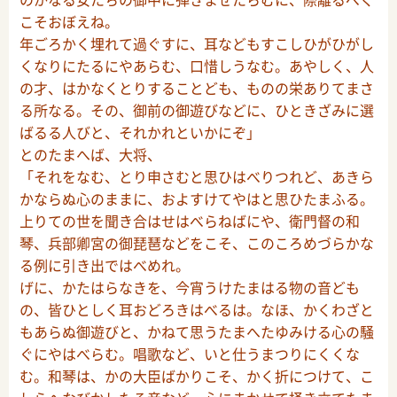
こそおぼえね。
年ごろかく埋れて過ぐすに、耳などもすこしひがひがし
くなりにたるにやあらむ、口惜しうなむ。あやしく、人
の才、はかなくとりすることども、ものの栄ありてまさ
る所なる。その、御前の御遊びなどに、ひときざみに選
ばるる人びと、それかれといかにぞ」
とのたまへば、大将、
「それをなむ、とり申さむと思ひはべりつれど、あきら
かならぬ心のままに、およすけてやはと思ひたまふる。
上りての世を聞き合はせはべらねばにや、衛門督の和
琴、兵部卿宮の御琵琶などをこそ、このころめづらかな
る例に引き出ではべめれ。
げに、かたはらなきを、今宵うけたまはる物の音ども
の、皆ひとしく耳おどろきはべるは。なほ、かくわざと
もあらぬ御遊びと、かねて思うたまへたゆみける心の騒
ぐにやはべらむ。唱歌など、いと仕うまつりにくくな
む。和琴は、かの大臣ばかりこそ、かく折につけて、こ