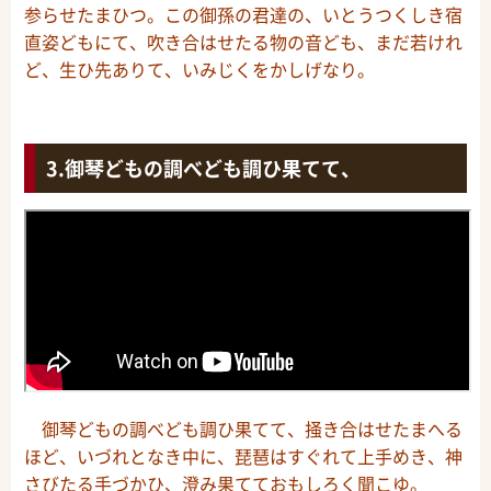
参らせたまひつ。この御孫の君達の、いとうつくしき宿
直姿どもにて、吹き合はせたる物の音ども、まだ若けれ
ど、生ひ先ありて、いみじくをかしげなり。
御琴どもの調べども調ひ果てて、
御琴どもの調べども調ひ果てて、掻き合はせたまへる
ほど、いづれとなき中に、琵琶はすぐれて上手めき、神
さびたる手づかひ、澄み果てておもしろく聞こゆ。