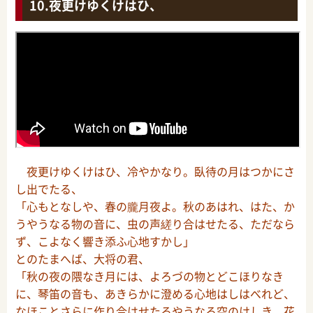
夜更けゆくけはひ、
夜更けゆくけはひ、冷やかなり。臥待の月はつかにさ
し出でたる、
「心もとなしや、春の朧月夜よ。秋のあはれ、はた、か
うやうなる物の音に、虫の声縒り合はせたる、ただなら
ず、こよなく響き添ふ心地すかし」
とのたまへば、大将の君、
「秋の夜の隈なき月には、よろづの物とどこほりなき
に、琴笛の音も、あきらかに澄める心地はしはべれど、
なほことさらに作り合はせたるやうなる空のけしき、花