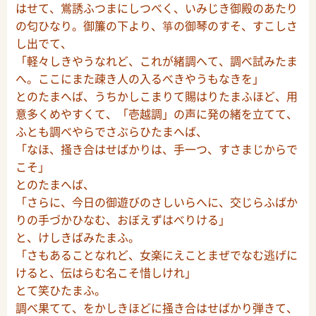
はせて、鴬誘ふつまにしつべく、いみじき御殿のあたり
の匂ひなり。御簾の下より、箏の御琴のすそ、すこしさ
し出でて、
「軽々しきやうなれど、これが緒調へて、調べ試みたま
へ。ここにまた疎き人の入るべきやうもなきを」
とのたまへば、うちかしこまりて賜はりたまふほど、用
意多くめやすくて、「壱越調」の声に発の緒を立てて、
ふとも調べやらでさぶらひたまへば、
「なほ、掻き合はせばかりは、手一つ、すさまじからで
こそ」
とのたまへば、
「さらに、今日の御遊びのさしいらへに、交じらふばか
りの手づかひなむ、おぼえずはべりける」
と、けしきばみたまふ。
「さもあることなれど、女楽にえことまぜでなむ逃げに
けると、伝はらむ名こそ惜しけれ」
とて笑ひたまふ。
調べ果てて、をかしきほどに掻き合はせばかり弾きて、