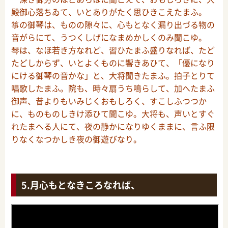
殿御心落ちゐて、いとありがたく思ひきこえたまふ。
箏の御琴は、ものの隙々に、心もとなく漏り出づる物の
音がらにて、うつくしげになまめかしくのみ聞こゆ。
琴は、なほ若き方なれど、習ひたまふ盛りなれば、たど
たどしからず、いとよくものに響きあひて、「優になり
にける御琴の音かな」と、大将聞きたまふ。拍子とりて
唱歌したまふ。院も、時々扇うち鳴らして、加へたまふ
御声、昔よりもいみじくおもしろく、すこしふつつか
に、ものものしきけ添ひて聞こゆ。大将も、声いとすぐ
れたまへる人にて、夜の静かになりゆくままに、言ふ限
りなくなつかしき夜の御遊びなり。
月心もとなきころなれば、