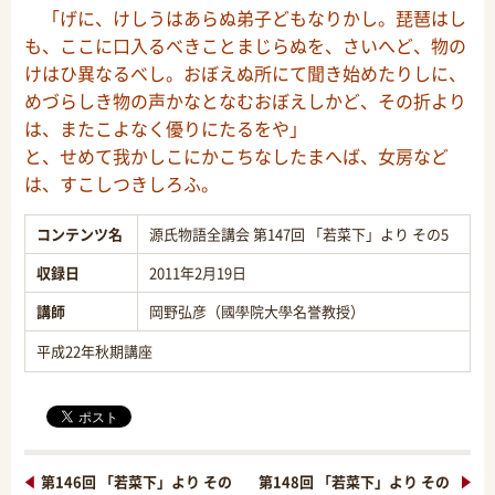
「げに、けしうはあらぬ弟子どもなりかし。琵琶はし
も、ここに口入るべきことまじらぬを、さいへど、物の
けはひ異なるべし。おぼえぬ所にて聞き始めたりしに、
めづらしき物の声かなとなむおぼえしかど、その折より
は、またこよなく優りにたるをや」
と、せめて我かしこにかこちなしたまへば、女房など
は、すこしつきしろふ。
コンテンツ名
源氏物語全講会 第147回 「若菜下」より その5
収録日
2011年2月19日
講師
岡野弘彦（國學院大學名誉教授）
平成22年秋期講座
第146回 「若菜下」より その
第148回 「若菜下」より その