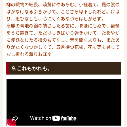
柳の織物の細長、萌黄にやあらむ、小袿着て、羅の裳の
はかなげなる引きかけて、ことさら卑下したれど、けは
ひ、思ひなしも、心にくくあなづらはしからず。
高麗の青地の錦の端さしたる茵に、まほにもゐで、琵琶
をうち置きて、ただけしきばかり弾きかけて、たをやか
に使ひなしたる撥のもてなし、音を聞くよりも、またあ
りがたくなつかしくて、五月待つ花橘、花も実も具して
おし折れる薫りおぼゆ。
これもかれも、