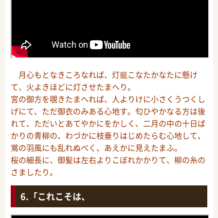
月心もとなきころなれば、灯籠こなたかなたに懸け
て、火よきほどに灯させたまへり。
宮の御方を覗きたまへれば、人よりけに小さくうつくし
げにて、ただ御衣のみある心地す。匂ひやかなる方は後
れて、ただいとあてやかにをかしく、二月の中の十日ば
かりの青柳の、わづかに枝垂りはじめたらむ心地して、
鴬の羽風にも乱れぬべく、あえかに見えたまふ。
桜の細長に、御髪は左右よりこぼれかかりて、柳の糸の
さましたり。
「これこそは、