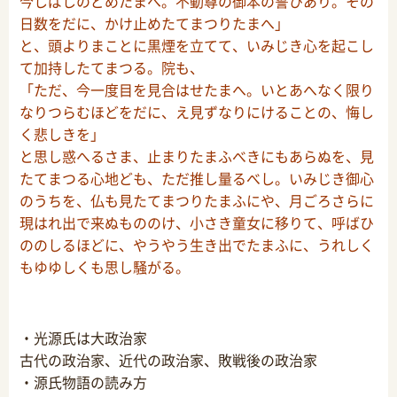
今しばしのどめたまへ。不動尊の御本の誓ひあり。その
日数をだに、かけ止めたてまつりたまへ」
と、頭よりまことに黒煙を立てて、いみじき心を起こし
て加持したてまつる。院も、
「ただ、今一度目を見合はせたまへ。いとあへなく限り
なりつらむほどをだに、え見ずなりにけることの、悔し
く悲しきを」
と思し惑へるさま、止まりたまふべきにもあらぬを、見
たてまつる心地ども、ただ推し量るべし。いみじき御心
のうちを、仏も見たてまつりたまふにや、月ごろさらに
現はれ出で来ぬもののけ、小さき童女に移りて、呼ばひ
ののしるほどに、やうやう生き出でたまふに、うれしく
もゆゆしくも思し騒がる。
・光源氏は大政治家
古代の政治家、近代の政治家、敗戦後の政治家
・源氏物語の読み方