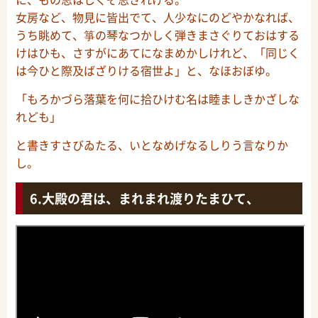
女房など、物見に皆出でて、人少なにのどやかなれば、
うち眺めて、箏の琴なつかしく弾きまさぐりておはする
けはひも、さすがにあてになまめかしけれど、「同じく
は今ひと際及ばざりける宿世よ」と、なほおぼゆ。
「もろかづら落葉を何に拾ひけむ名は睦ましきかざしな
れども」
と書きすさびゐたる、いとなめげなるしりう言なりか
し。
大殿の君は、まれまれ渡りたまひて、