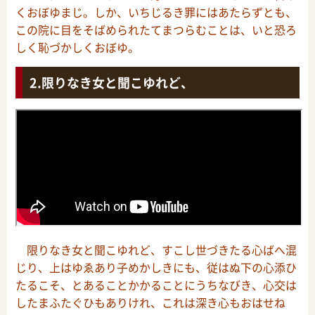
くおぼゆまじ。しか、いちじるき罪にはあたらずとも、
この院に目をそばめられたてまつらむことは、いと恐ろ
しく恥づかしくおぼゆ。
限りなき女と聞こゆれど、
限りなき女と聞こゆれど、すこし世づきたる心ばへ混
じり、上はゆゑあり子めかしきにも、従はぬ下の心添ひ
たるこそ、とあることかかることにうちなびき、心交は
したまふたぐひもありけれ、これは深き心もおはせね