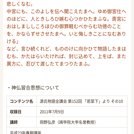
悲しくなむ。
中宮にも、このよしを伝へ聞こえたまへ。ゆめ御宮仕へ
のほどに、人ときしろひ嫉む心つかひたまふな。斎宮に
おはしまししころほひの御罪軽むべからむ功徳のこと
を、かならずせさせたまへ。いと悔しきことになむあり
ける」
など、言ひ続くれど、もののけに向かひて物語したまは
むも、かたはらいたければ、封じ込めて、上をば、また
異方に、忍びて渡したてまつりたまふ。
・神仏習合思想について
コンテンツ名
源氏物語全講会 第152回 「若菜下」より その10
収録日
2011年7月9日
講師
岡野弘彦（國學院大學名誉教授）
平成23年春期講座