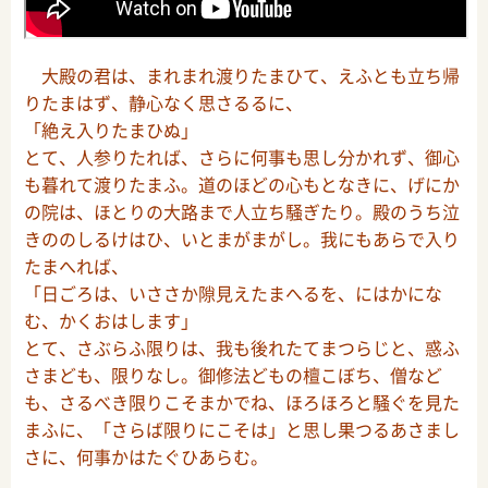
大殿の君は、まれまれ渡りたまひて、えふとも立ち帰
りたまはず、静心なく思さるるに、
「絶え入りたまひぬ」
とて、人参りたれば、さらに何事も思し分かれず、御心
も暮れて渡りたまふ。道のほどの心もとなきに、げにか
の院は、ほとりの大路まで人立ち騒ぎたり。殿のうち泣
きののしるけはひ、いとまがまがし。我にもあらで入り
たまへれば、
「日ごろは、いささか隙見えたまへるを、にはかにな
む、かくおはします」
とて、さぶらふ限りは、我も後れたてまつらじと、惑ふ
さまども、限りなし。御修法どもの檀こぼち、僧など
も、さるべき限りこそまかでね、ほろほろと騒ぐを見た
まふに、「さらば限りにこそは」と思し果つるあさまし
さに、何事かはたぐひあらむ。