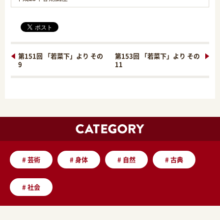
第151回 「若菜下」より その
第153回 「若菜下」より その
9
11
#
芸術
#
身体
#
自然
#
古典
#
社会