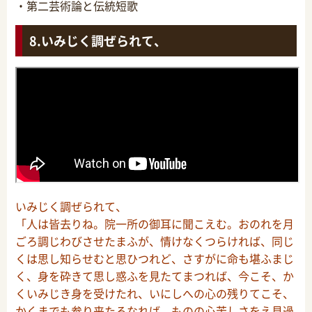
・第二芸術論と伝統短歌
いみじく調ぜられて、
いみじく調ぜられて、
「人は皆去りね。院一所の御耳に聞こえむ。おのれを月
ごろ調じわびさせたまふが、情けなくつらければ、同じ
くは思し知らせむと思ひつれど、さすがに命も堪ふまじ
く、身を砕きて思し惑ふを見たてまつれば、今こそ、か
くいみじき身を受けたれ、いにしへの心の残りてこそ、
かくまでも参り来たるなれば、ものの心苦しさをえ見過