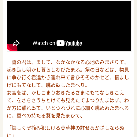
督の君は、まして、なかなかなる心地のみまさりて、
起き臥し明かし暮らしわびたまふ。祭の日などは、物見
に争ひ行く君達かき連れ来て言ひそそのかせど、悩まし
げにもてなして、眺め臥したまへり。
女宮をば、かしこまりおきたるさまにもてなしきこえ
て、をさをさうちとけても見えたてまつりたまはず、わ
が方に離れゐて、いとつれづれに心細く眺めゐたまへる
に、童べの持たる葵を見たまひて、
「悔しくぞ摘み犯しける葵草神の許せるかざしならぬ
に」