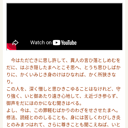
今はただ亡きに思し許して、異人の言ひ落としめむを
だに、はぶき隠したまへとこそ思へ、とうち思ひしばか
りに、かくいみじき身のけはひなれば、かく所狭きな
り。
この人を、深く憎しと思ひきこゆることはなけれど、守
り強く、いと御あたり遠き心地して、え近づき参らず、
御声をだにほのかになむ聞きはべる。
よし、今は、この罪軽むばかりのわざをせさせたまへ。
修法、読経とののしることも、身には苦しくわびしき炎
とのみまつはれて、さらに尊きことも聞こえねば、いと