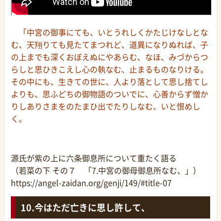
「中宮の御事にても、いとうれしくかたじけなしとな
む、天翔りても見たてまつれど、道異になりぬれば、子
の上までも深くおぼえぬにやあらむ、なほ、みづからつ
らしと思ひきこえし心の執なむ、止まるものなりける。
その中にも、生きての世に、人より落として思し捨てし
よりも、思ふどちの御物語のついでに、心善からず憎か
りしありさまをのたまひ出でたりしなむ、いと恨めし
く。
源氏が紫の上に六条御息所について重たく語る
（若菜の下 その７ 「7.中宮の御母御息所なむ、」）
https://angel-zaidan.org/genji/149/#title-07
今はただ亡きに思し許して、