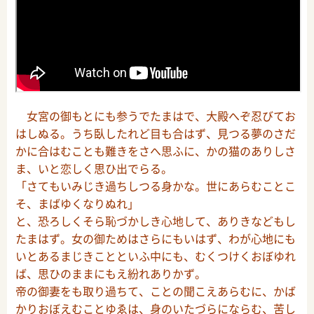
女宮の御もとにも参うでたまはで、大殿へぞ忍びてお
はしぬる。うち臥したれど目も合はず、見つる夢のさだ
かに合はむことも難きをさへ思ふに、かの猫のありしさ
ま、いと恋しく思ひ出でらる。
「さてもいみじき過ちしつる身かな。世にあらむことこ
そ、まばゆくなりぬれ」
と、恐ろしくそら恥づかしき心地して、ありきなどもし
たまはず。女の御ためはさらにもいはず、わが心地にも
いとあるまじきことといふ中にも、むくつけくおぼゆれ
ば、思ひのままにもえ紛れありかず。
帝の御妻をも取り過ちて、ことの聞こえあらむに、かば
かりおぼえむことゆゑは、身のいたづらにならむ、苦し