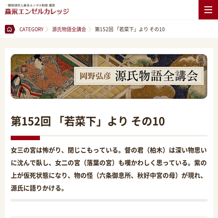
CATEGORY
源氏物語全講会
第152回 「若菜下」より その10
第152回 「若菜下」より その10
女三の宮は怖がり、閉じこもっている。督の君（柏木）は深い物思い
に沈んで臥し、女二の宮（落葉の宮）も嘆かわしく思っている。紫の
上が仮死状態になり、物の怪（六条御息所、秋好中宮の母）が現れ、
源氏に語りかける。