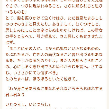
ぐさで、つひに現はれぬること。さらに知られじと思ひ
つるものを」
とて、髪を振りかけて泣くけはひ、ただ昔見たまひしも
ののけのさまと見えたり。あさましく、むくつけしと、
思ししみにしことの変はらぬもゆゆしければ、この童女
の手をとらへて、引き据ゑて、さま悪しくもせさせたま
はず。
「まことにその人か。よからぬ狐などいふなるものの、
たぶれたるが、亡き人の面伏なること言ひ出づるもあな
るを、たしかなる名のりせよ。また人の知らざらむこと
の、心にしるく思ひ出でられぬべからむを言へ。さてな
む、いささかにても信ずべき」
とのたまへば、ほろほろといたく泣きて、
「わが身こそあらぬさまなれそれながらそらおぼれする
君は君なり
いとつらし、いとつらし」