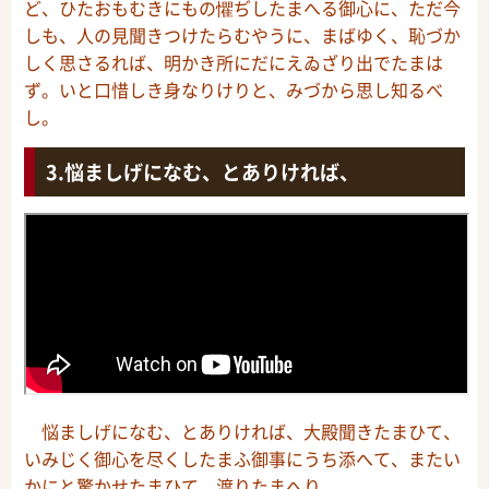
ど、ひたおもむきにもの懼ぢしたまへる御心に、ただ今
しも、人の見聞きつけたらむやうに、まばゆく、恥づか
しく思さるれば、明かき所にだにえゐざり出でたまは
ず。いと口惜しき身なりけりと、みづから思し知るべ
し。
悩ましげになむ、とありければ、
悩ましげになむ、とありければ、大殿聞きたまひて、
いみじく御心を尽くしたまふ御事にうち添へて、またい
かにと驚かせたまひて、渡りたまへり。