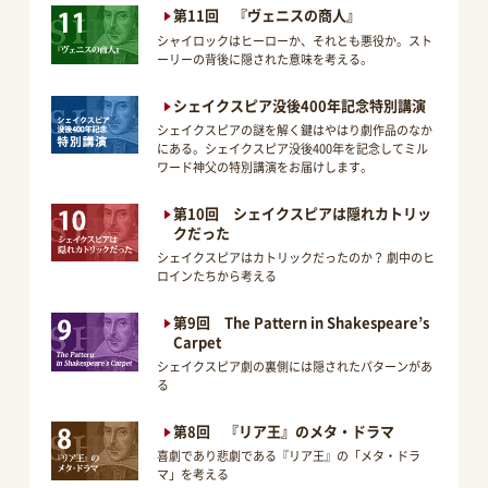
第11回 『ヴェニスの商人』
シャイロックはヒーローか、それとも悪役か。スト
ーリーの背後に隠された意味を考える。
シェイクスピア没後400年記念特別講演
シェイクスピアの謎を解く鍵はやはり劇作品のなか
にある。シェイクスピア没後400年を記念してミル
ワード神父の特別講演をお届けします。
第10回 シェイクスピアは隠れカトリッ
クだった
シェイクスピアはカトリックだったのか？ 劇中のヒ
ロインたちから考える
第9回 The Pattern in Shakespeare’s
Carpet
シェイクスピア劇の裏側には隠されたパターンがあ
る
第8回 『リア王』のメタ・ドラマ
喜劇であり悲劇である『リア王』の「メタ・ドラ
マ」を考える