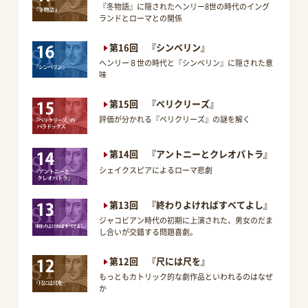
『冬物語』に隠されたヘンリー8世の時代のイング
ランドとローマとの関係
第16回 『シンベリン』
ヘンリー８世の時代と『シンベリン』に隠された意
味
第15回 『ペリクリーズ』
評価が分かれる『ペリクリーズ』の謎を解く
第14回 『アントニーとクレオパトラ』
シェイクスピアによるローマ悲劇
第13回 『終わりよければすべてよし』
ジャコビアン時代の初期に上演された、男女のだま
し合いが交錯する問題喜劇。
第12回 『尺には尺を』
もっともカトリック的な劇作品といわれるのはなぜ
か