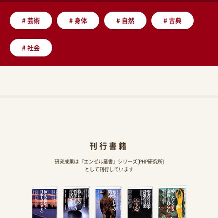
#
芸術
#
身体
#
自然
#
古典
#
社会
刊行書籍
研究成果は『エンゼル叢書』シリーズ(PHP研究所)
として刊行しています