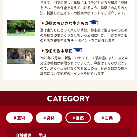
きます。川での楽しい体験により子どもたちが環境に興味
を持ち、その保全を考えていけるよう、早瀬での釣りの方
法、捕獲した生きものの観察のポイントをご紹介します。
⑥夏のちいさな生きもの
夏は虫たちにとって楽しい季節。都市部で生きもののため
の多様な環境づくりをしている公園に行き、小さな生きも
のたちを観察する方法 ・ポイントをご紹介します。
⑤冬の樹木草花
2020年12月は、新型コロナウイルス感染症により、人との
交流や移動が制限されていました。今回はそんな状況です
ので、遠くへ出かけなくても楽しめる、身近な自然の樹木
草花について観察のポイントを紹介します。
#
芸術
#
身体
#
自然
#
古典
自然観察
里山