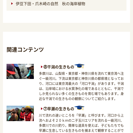
伊豆下田・爪木崎の自然 秋の海岸植物
関連コンテンツ
⑧干潟の生きもの
多摩川は、山梨県・東京都・神奈川県を流れて東京湾へ注
ぐ一級河川。下流は東京都と神奈川県の都県境となってお
り、河口には東京湾最大の「河口干潟」があります。干潟
は、沿岸域における水質浄化の場であるとともに、干潟で
しか見られない多くの生きものを育む場でもあります。身
近な干潟での生きものの観察についてご紹介します。
⑦早瀬の生きもの
川で流れの速いところを「早瀬」と呼びます。河口から上
流へおよそ２０ｋｍの二子玉川エリアを流れる一級河川、
多摩川での川釣り。簡単な道具を使えば、子どもたちでも
早瀬に生息している生きものを捕まえて観察することがで