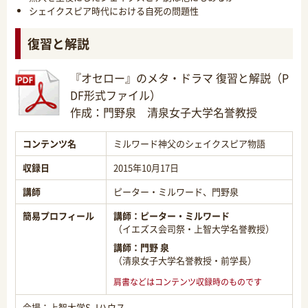
シェイクスピア時代における自死の問題性
復習と解説
『オセロー』のメタ・ドラマ 復習と解説
（P
DF形式ファイル）
作成：門野泉 清泉女子大学名誉教授
コンテンツ名
ミルワード神父のシェイクスピア物語
収録日
2015年10月17日
講師
ピーター・ミルワード、門野泉
簡易プロフィール
講師：
ピーター・ミルワード
（イエズス会司祭・上智大学名誉教授）
講師：
門野 泉
（清泉女子大学名誉教授・前学長）
肩書などはコンテンツ収録時のものです
会場：上智大学S.Jハウス