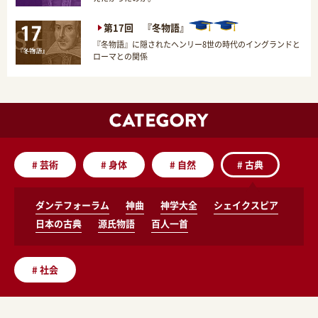
第17回 『冬物語』
『冬物語』に隠されたヘンリー8世の時代のイングランドと
ローマとの関係
#
芸術
#
身体
#
自然
#
古典
ダンテフォーラム
神曲
神学大全
シェイクスピア
日本の古典
源氏物語
百人一首
#
社会