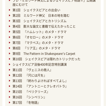
プレ「ミルワード神父によるシェイクスピア物語Ⅱ」公開講
座にむけて
第1回 シェイクスピアとの出会い
第2回 ミルワード神父 日本の地を踏む
第3回 シェイクスピアとカトリシズム
第4回 膨大な論文と書籍で伝えたかったこと
第5回 『ハムレット』のメタ・ドラマ
第6回 『オセロー』のメタ・ドラマ
第7回 『マクベス』のメタ・ドラマ
第8回 『リア王』のメタ・ドラマ
第9回 The Pattern in Shakespeare’s Carpet
第10回 シェイクスピアは隠れカトリックだった
シェイクスピア没後400年記念特別講演
第11回 『ヴェニスの商人』
第12回 『尺には尺を』
第13回 『終わりよければすべてよし』
第14回 『アントニーとクレオパトラ』
第15回 『ペリクリーズ』
第16回 『シンベリン』
第17回 『冬物語』